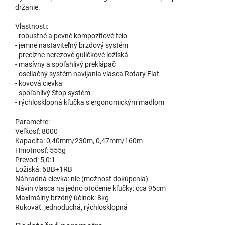
držanie.
Vlastnosti:
- robustné a pevné kompozitové telo
- jemne nastaviteľný brzdový systém
- precízne nerezové guličkové ložiská
- masívny a spoľahlivý preklápač
- oscilačný systém navíjania vlasca Rotary Flat
- kovová cievka
- spoľahlivý Stop systém
- rýchlosklopná kľučka s ergonomickým madlom
Parametre:
Veľkosť: 8000
Kapacita: 0,40mm/230m, 0,47mm/160m
Hmotnosť: 555g
Prevod: 5,0:1
Ložiská: 6BB+1RB
Náhradná cievka: nie (možnosť dokúpenia)
Návin vlasca na jedno otočenie kľučky: cca 95cm
Maximálny brzdný účinok: 8kg
Rukoväť: jednoduchá, rýchlosklopná