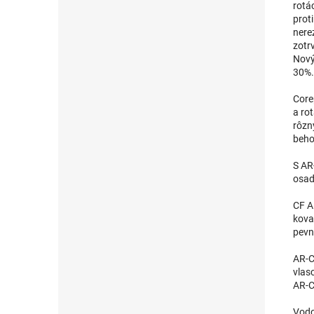
rotá
proti
nere
zotr
Nový
30%.
Core
a ro
rôzn
beho
S AR
osad
CF A
kova
pevn
AR-C
vlas
AR-C
Vodo