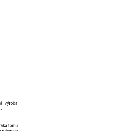
ná. Výroba
ov
Vďaka tomu
o priemeru