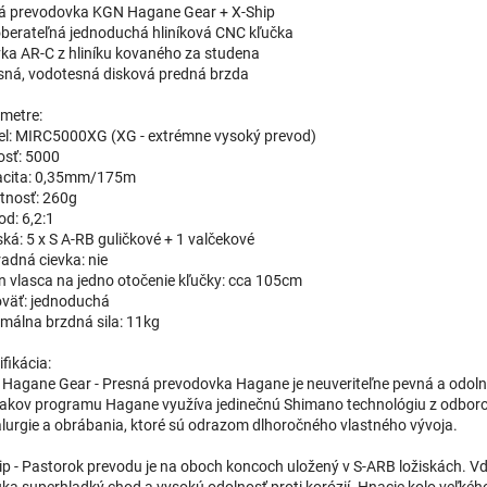
lná prevodovka KGN Hagane Gear + X-Ship
oberateľná jednoduchá hliníková CNC kľučka
evka AR-C z hliníku kovaného za studena
esná, vodotesná disková predná brzda
metre:
l: MIRC5000XG (XG - extrémne vysoký prevod)
osť: 5000
cita: 0,35mm/175m
nosť: 260g
od: 6,2:1
ská: 5 x S A-RB guličkové + 1 valčekové
adná cievka: nie
n vlasca na jedno otočenie kľučky: cca 105cm
väť: jednoduchá
málna brzdná sila: 11kg
fikácia:
Hagane Gear - Presná prevodovka Hagane je neuveriteľne pevná a odol
jakov programu Hagane využíva jedinečnú Shimano technológiu z odbor
lurgie a obrábania, ktoré sú odrazom dlhoročného vlastného vývoja.
ip - Pastorok prevodu je na oboch koncoch uložený v S-ARB ložiskách. 
ka superhladký chod a vysokú odolnosť proti korózií. Hnacie kolo veľkéh