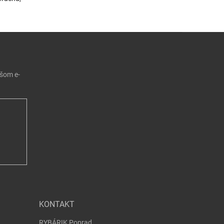
ašom e-
KONTAKT
RYBÁRIK Poprad