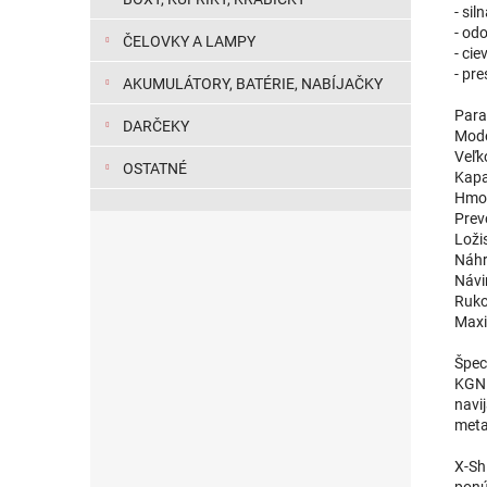
- si
- od
ČELOVKY A LAMPY
- ci
- pr
AKUMULÁTORY, BATÉRIE, NABÍJAČKY
Para
DARČEKY
Mode
Veľk
OSTATNÉ
Kapa
Hmot
Prev
Loži
Náhr
Návi
Ruko
Maxi
Špeci
KGN 
navi
meta
X-Sh
ponú