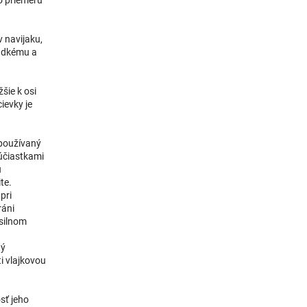
.
 navijaku,
ladkému a
šie k osi
ievky je
 používaný
účiastkami
u
te.
pri
ráni
 silnom
tý
i vlajkovou
sť jeho