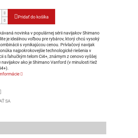
Pridať do košíka
kávaná novinka v populárnej sérii navijakov Shimano
te je ideálnou voľbou pre rybárov, ktorý chcú vysoký
ombinácii s vynikajúcou cenou. Prívlačový navijak
ponúka najpokrokovejšie technologické riešenia v
ii s ľahučkým telom Ci4+, známym z cenovo vyššej
 navijakov ako je Shimano Vanford (v minulosti tiež
i4+).
informácie
AŤ SA