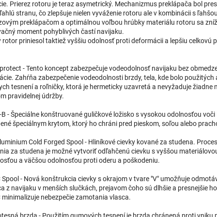
cie. Prierez rotoru je teraz asymetrický. Mechanizmus preklápača bol pre
ľahlú stranu, čo zlepšuje nielen vyváženie rotoru ale v kombinácii s ľahšou
zovým preklápačom a optimálnou voľbou hrúbky materiálu rotoru sa zníž
vačný moment pohyblivých častí navijaku.
 rotor priniesol taktiež vyššiu odolnosť proti deformácii a lepšiu celkovú 
protect - Tento koncept zabezpečuje vodeodolnosť navijaku bez obmedz
tácie. Zahŕňa zabezpečenie vodeodolnosti brzdy, tela, kde bolo použitých 
ych tesnení a roľničky, ktorá je hermeticky uzavretá a nevyžaduje žiadne
m pravidelnej údržby.
-B - Špeciálne konštruované guličkové ložisko s vysokou odolnosťou voči k
ené špeciálnym krytom, ktorý ho chráni pred pieskom, soľou alebo prac
luminium Cold Forged Spool - Hliníkové cievky kované za studena. Proc
nia za studena je možné vytvoriť odľahčenú cievku s vyššou materiálovo
osťou a väčšou odolnosťou proti oderu a poškodeniu.
 Spool - Nová konštrukcia cievky s okrajom v tvare "V" umožňuje odmotá
ca z navijaku v menších slučkách, prejavom čoho sú dlhšie a presnejšie ho
 minimalizuje nebezpečie zamotania vlasca.
tesná brzda - Použitím gumových tesnení je brzda chránená proti vniku 