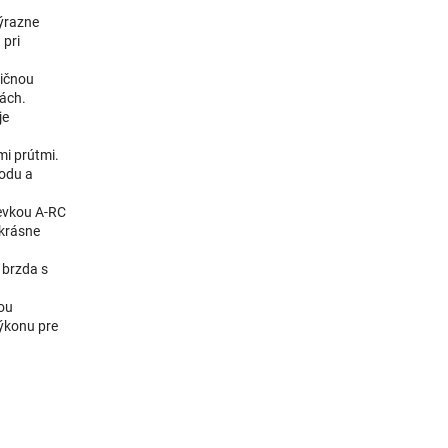
výrazne
 pri
dičnou
iách.
je
mi prútmi.
odu a
ievkou A-RC
 krásne
 brzda s
ou
výkonu pre