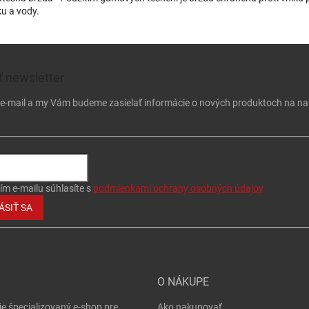
ku a vody.
 newsletter
j e-mail a my Vám budeme zasielať informácie o nových produktoch na n
ím e-mailu súhlasíte s
podmienkami ochrany osobných údajov
ÁSIŤ SA
O NÁKUPE
je špecializovaný e-shop pre
Ako nakupovať