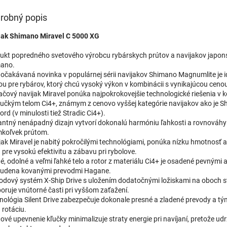
robný popis
jak Shimano Miravel C 5000 XG
ukt popredného svetového výrobcu rybárskych prútov a navijakov japons
ano.
 očakávaná novinka v populárnej sérii navijakov Shimano Magnumlite je 
ou pre rybárov, ktorý chcú vysoký výkon v kombinácii s vynikajúcou ceno
lačový navijak Miravel ponúka najpokrokovejšie technologické riešenia v 
hučkým telom Ci4+, známym z cenovo vyššej kategórie navijakov ako je 
rd (v minulosti tiež Stradic Ci4+).
antný nenápadný dizajn vytvorí dokonalú harmóniu ľahkosti a rovnováhy
koľvek prútom.
jak Miravel je nabitý pokročilými technológiami, ponúka nízku hmotnosť a
 pre vysokú efektivitu a zábavu pri rybolove.
é, odolné a veľmi ľahké telo a rotor z materiálu Ci4+ je osadené pevnými 
tudena kovanými prevodmi Hagane.
odový systém X-Ship Drive s uložením dodatočnými ložiskami na oboch s
oruje vnútorné časti pri vyššom zaťažení.
nológia Silent Drive zabezpečuje dokonale presné a zladené prevody a tý
 rotáciu.
tové upevnenie kľučky minimalizuje straty energie pri navíjaní, pretože udr