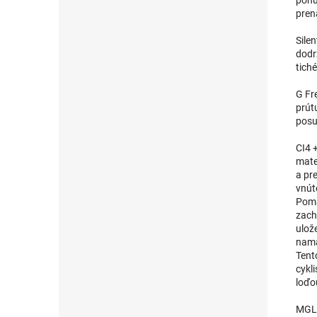
pren
Sile
dodr
tich
G Fr
prút
posu
CI4 
mate
a pr
vnút
Pomá
zach
ulož
namá
Tent
cykl
loďo
MGL 