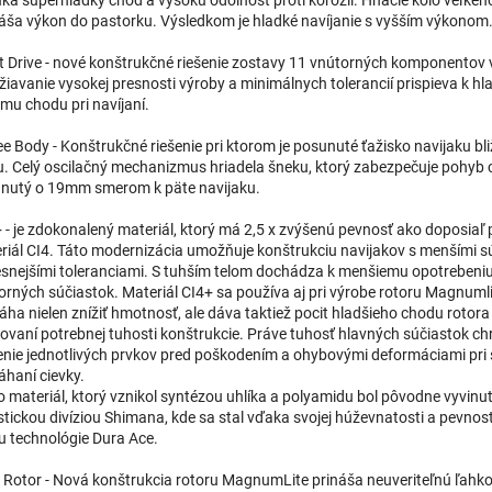
áša výkon do pastorku. Výsledkom je hladké navíjanie s vyšším výkonom
nt Drive - nové konštrukčné riešenie zostavy 11 vnútorných komponentov v
žiavanie vysokej presnosti výroby a minimálnych tolerancií prispieva k h
ému chodu pri navíjaní.
ee Body - Konštrukčné riešenie pri ktorom je posunuté ťažisko navijaku bliž
u. Celý oscilačný mechanizmus hriadela šneku, ktorý zabezpečuje pohyb c
nutý o 19mm smerom k päte navijaku.
+ - je zdokonalený materiál, ktorý má 2,5 x zvýšenú pevnosť ako doposiaľ
riál CI4. Táto modernizácia umožňuje konštrukciu navijakov s menšími s
esnejšími toleranciami. S tuhším telom dochádza k menšiemu opotrebeni
orných súčiastok. Materiál CI4+ sa používa aj pri výrobe rotoru Magnumli
ha nielen znížiť hmotnosť, ale dáva taktiež pocit hladšieho chodu rotora 
ovaní potrebnej tuhosti konštrukcie. Práve tuhosť hlavných súčiastok ch
enie jednotlivých prvkov pred poškodením a ohybovými deformáciami pri
haní cievky.
o materiál, ktorý vznikol syntézou uhlíka a polyamidu bol pôvodne vyvinu
istickou divíziou Shimana, kde sa stal vďaka svojej húževnatosti a pevnost
u technológie Dura Ace.
Rotor - Nová konštrukcia rotoru MagnumLite prináša neuveriteľnú ľahko