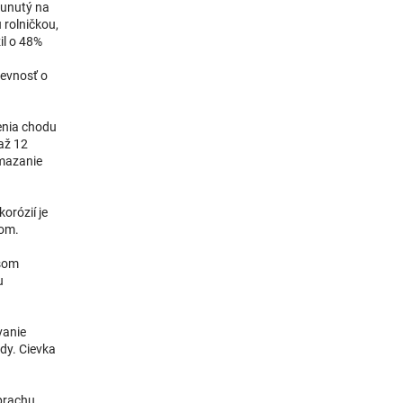
sunutý na
 rolničkou,
il o 48%
pevnosť o
enia chodu
až 12
 mazanie
orózií je
hom.
esom
u
vanie
dy. Cievka
prachu,