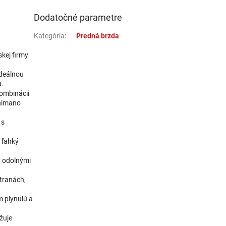
Dodatočné parametre
Kategória
:
Predná brzda
kej firmy
ideálnou
u.
kombinácii
Shimano
 s
 ľahký
a odolnými
tranách,
m plynulú a
žuje