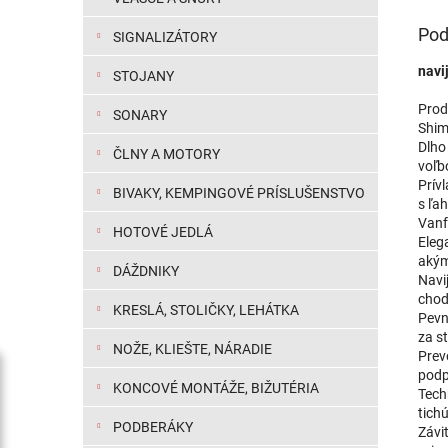
Pod
SIGNALIZÁTORY
navi
STOJANY
Prod
SONARY
Shim
Dlho
ČLNY A MOTORY
voľb
Prív
BIVAKY, KEMPINGOVÉ PRÍSLUŠENSTVO
s ľa
Vanfo
HOTOVÉ JEDLÁ
Eleg
akým
DÁŽDNIKY
Navi
chod
KRESLÁ, STOLIČKY, LEHÁTKA
Pevn
za s
NOŽE, KLIEŠTE, NÁRADIE
Prev
podp
KONCOVÉ MONTÁŽE, BIŽUTÉRIA
Tech
tichú
PODBERÁKY
Závi