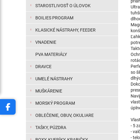
pria
STAROSTLIVOSŤ O ÚLOVOK
Ultr
tuhš
BOILIES PROGRAM
dlho
Magn
KLASICKÉ NÁSTRAHY, FEEDER
konšt
Ľahk
VNADENIE
potr
Takt
Ochr
PVA MATERIÁLY
rotác
Perf
DRAVCE
so š
dlhý
UMELÉ NÁSTRAHY
Doko
pres
MUŠKÁRENIE
Navi
vlas
MORSKÝ PROGRAM
úpln
OBLEČENIE, OBUV, OKULIARE
Vlast
- 5 
TAŠKY, PÚZDRA
- val
- tel
BOXY, KUFRÍKY, KRABIČKY