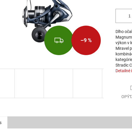
Dlho oča
Magnumli
ZADARMO
–9 %
výkon v k
Miravel 
kombinác
kategórie
Stradic C
Detailné 
OPÝT
s