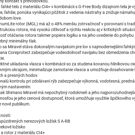
my kontakt s prevodovkou.
a ľahké telo z materiálu CI4+ v kombinácii s G-Free Body dizajnom tela je 
ie, ľahšie, ponúka vynikajúci pôžitok z vedenia nástrahy a znižuje námahu
dobom love.
umLite rotor (MGL) má až o 48% menšiu zotrvačnosť v porovnaní s tra
rukciou rotora, má vysokú citlivosť a rýchlu reakciu aj v kritických situác
osť otáčania rotora takmer popiera logiku a na jeho uvedenie do pohybu 
ebný minimálny tlak.
o sa Miravel stáva dokonalým navijakom pre lov s najmodernejšími ľahký
ana Coreprotect zabezpečuje vodeodolnosť navijaku bez obmedzenia ch
ie.
ektné ukladania vlasca v kombinácii so za studena kovanou hliníkovou c
ikmým okrajom, minimalizuje zamotanie vlasca a umožňuje dosahovanie
ch a presných hodov.
nalú kontrolu pri zdolávaní rýb zabezpečuje výkonná, vodotesná, predná
ným nastavením.
jak Shimano Miravel má nepochybný rodokmeň a jeho najporozuhodnejš
tnosťou je jeho cenová dostupnosť, ktorá umožňuje využitie špičkového 
e nové publikum.
nosti:
zapúzdrených nerezových ložísk S A-RB
čekové ložisko
o a rotor z materiálu CI4+