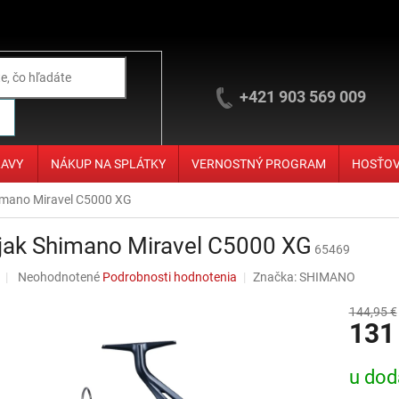
+421 903 569 009
ĽAVY
NÁKUP NA SPLÁTKY
VERNOSTNÝ PROGRAM
HOSŤO
imano Miravel C5000 XG
jak Shimano Miravel C5000 XG
65469
Priemerné hodnotenie produktu je 0,0 z 5 hviezdičiek.
Neohodnotené
Podrobnosti hodnotenia
Značka:
SHIMANO
144,95 €
131
Jednotko
u dod