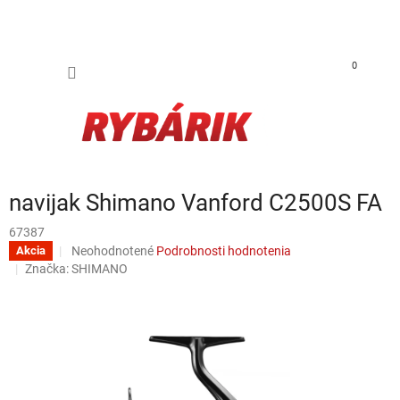
Prejsť na obsah
NÁKUP
0
navijak Shimano Vanford C2500S FA
67387
Priemerné hodnotenie produktu je 0,0 z 5 hviezdičiek.
Neohodnotené
Podrobnosti hodnotenia
Akcia
Značka:
SHIMANO