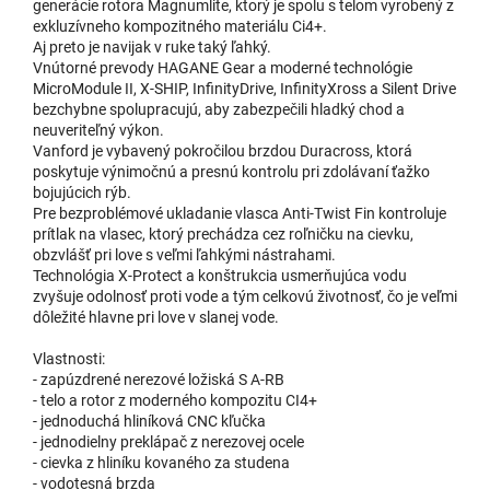
generácie rotora Magnumlite, ktorý je spolu s telom vyrobený z
exkluzívneho kompozitného materiálu Ci4+.
Aj preto je navijak v ruke taký ľahký.
Vnútorné prevody HAGANE Gear a moderné technológie
MicroModule II, X-SHIP, InfinityDrive, InfinityXross a Silent Drive
bezchybne spolupracujú, aby zabezpečili hladký chod a
neuveriteľný výkon.
Vanford je vybavený pokročilou brzdou Duracross, ktorá
poskytuje výnimočnú a presnú kontrolu pri zdolávaní ťažko
bojujúcich rýb.
Pre bezproblémové ukladanie vlasca Anti-Twist Fin kontroluje
prítlak na vlasec, ktorý prechádza cez roľničku na cievku,
obzvlášť pri love s veľmi ľahkými nástrahami.
Technológia X-Protect a konštrukcia usmerňujúca vodu
zvyšuje odolnosť proti vode a tým celkovú životnosť, čo je veľmi
dôležité hlavne pri love v slanej vode.
Vlastnosti:
- zapúzdrené nerezové ložiská S A-RB
- telo a rotor z moderného kompozitu CI4+
- jednoduchá hliníková CNC kľučka
- jednodielny preklápač z nerezovej ocele
- cievka z hliníku kovaného za studena
- vodotesná brzda