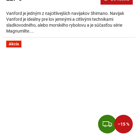
Vanford je jedným z najcitlivejších navijakov Shimano. Navijak
Vanford je ideálny pre lov jemnými a citlivými technikami
sladkovodného, alebo morského rybolovu a je súčasťou série
Magnumlite....
Akcia
ZADA
–15 %