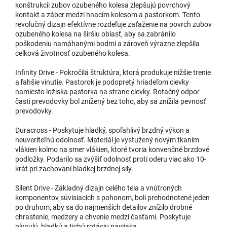
konštrukcii zubov ozubeného kolesa zlepšujú povrchový
kontakt a záber medzi hnacím kolesom a pastorkom. Tento
revolučný dizajn efektívne rozdeľuje zaťaženie na povrch zubov
ozubeného kolesa na širšiu oblasť, aby sa zabránilo
poškodeniu namáhanými bodmi a zároveň výrazne zlepšila
celková životnosť ozubeného kolesa.
Infinity Drive - Pokročilá štruktúra, ktorá produkuje nižšie trenie
a ľahšie vinutie. Pastorok je podopretý hriadeľom cievky
namiesto ložiska pastorka na strane cievky. Rotačný odpor
časti prevodovky bol znížený bez toho, aby sa znížila pevnosť
prevodovky.
Duracross - Poskytuje hladký, spoľahlivý brzdný výkon a
neuveriteľnú odolnosť. Materiál je vystužený novým tkaním
vlákien kolmo na smer vlákien, ktoré tvoria konvenčné brzdové
podložky. Podarilo sa zvýšiť odolnosť proti oderu viac ako 10-
krát pri zachovaní hladkej brzdnej sily.
Silent Drive - Základný dizajn celého tela a vnútroných
komponentov súvisiacich s pohonom, boli prehodnotené jeden
po druhom, aby sa do najmenších detailov znížilo drobné
chrastenie, medzery a chvenie medzi časťami. Poskytuje
plynulú, hladkú a tichú rotáciu navijaka.