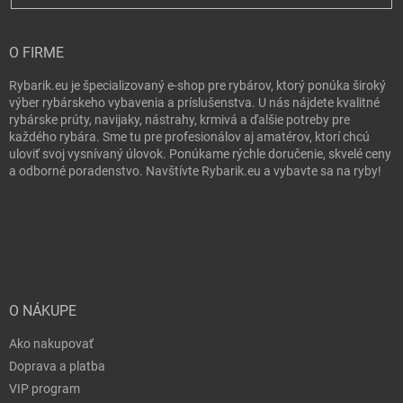
O FIRME
Rybarik.eu je špecializovaný e-shop pre rybárov, ktorý ponúka široký
výber rybárskeho vybavenia a príslušenstva. U nás nájdete kvalitné
rybárske prúty, navijaky, nástrahy, krmivá a ďalšie potreby pre
každého rybára. Sme tu pre profesionálov aj amatérov, ktorí chcú
uloviť svoj vysnívaný úlovok. Ponúkame rýchle doručenie, skvelé ceny
a odborné poradenstvo. Navštívte Rybarik.eu a vybavte sa na ryby!
O NÁKUPE
Ako nakupovať
Doprava a platba
VIP program