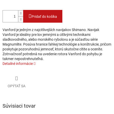
Pridať do košíka
Vanford je jedným z najcitlivejších navijakov Shimano. Navijak
Vanford je ideálny pre lov jemnými a citlivými technikami
sladkovodného, alebo morského rybolovu a je súčasťou série
Magnumlite. Posúva hranice ľahkej technológie a konštrukcie, pričom
poskytuje pozoruhodnú jemnosť, ktorú skutočne cítite a oceníte.
Zotrvačnosť potrebná na uvedenie rotora Vanford do pohybu je
takmer nepostrehnuteľná.
Detailné informácie
OPÝTAŤ SA
Súvisiaci tovar