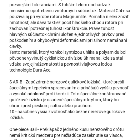
presnejšími toleranciami. S tuhším telom dochádza k
menšiemu opotrebeniu vnútorných súčiastok. Materiál CI4+ sa
používa aj pri výrobe rotoru Magnumlite. Pomáha nielen znížiť
hmotnosť, ale dáva taktiež pocit hladšieho chodu rotora pri
zachovaní potrebnej tuhosti konštrukcie. Práve tuhosť
hlavných súčiastok chráni uloženie jednotlivých prvkov pred
poškodením a ohybovými deformáciami pri silnom namáhaní
cievky.
Tento materiál, ktorý vznikol syntézou uhlíka a polyamidu bol
pôvodne vyvinutý cyklistickou divíziou Shimana, kde sa stal
vďaka svojej húževnatosti a pevnosti vlajkovou loďou
technológie Dura Ace.
S AR-B - Zapúzdrené nerezové guličkové ložiská, ktoré prešli
špeciálnym tepelným spracovaním a prinášajú vyššiu pevnosť
a vysokú odolnosť proti korózii. Toto špeciálne konštruované
guličkové ložisko je osadené špeciálnym krytom, ktorý ho
chráni pred pieskom, soľou alebo prachom.
10 - násobne vyššia životnosť ako bežné nerezové guličkové
ložiská.
One-piece Bail - Preklápač z jedného kusu nerezového drôtu
nemá kritickú medzeru pre nežiadúce zaseknutie sa vlasca,