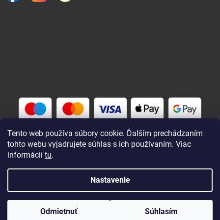
Tento web používa súbory cookie. Ďalším prechádzaním
tohto webu vyjadrujete súhlas s ich používaním. Viac
informácií
tu
.
Vytvoril Shoptet
Nastavenie
Copyright 2026
Rybárik eu - rybárske potreby
. Všetky práva
Odmietnuť
Súhlasím
vyhradené.
Upraviť nastavenie cookies
Zaregistrovaní a prihlásení nakupujú lacnejšie !