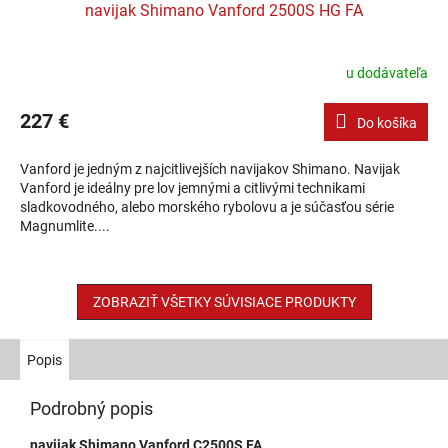
navijak Shimano Vanford 2500S HG FA
u dodávateľa
227 €
Do košíka
Vanford je jedným z najcitlivejších navijakov Shimano. Navijak
Vanford je ideálny pre lov jemnými a citlivými technikami
sladkovodného, alebo morského rybolovu a je súčasťou série
Magnumlite....
ZOBRAZIŤ VŠETKY SÚVISIACE PRODUKTY
Popis
Podrobný popis
navijak Shimano Vanford C2500S FA