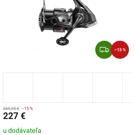
ZADA
–15 %
269,95 €
–15 %
227 €
Jednotková cena:
u dodávateľa