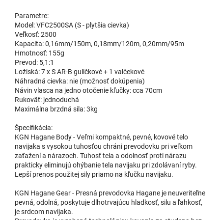
Parametre:
Model: VFC2500SA (S - plytšia cievka)
Veľkosť: 2500
Kapacita: 0,16mm/150m, 0,18mm/120m, 0,20mm/95m
Hmotnosť: 155g
Prevod: 5,1:1
Ložiská: 7 x S AR-B guličkové + 1 valčekové
Náhradná cievka: nie (možnosť dokúpenia)
Návin vlasca na jedno otočenie kľučky: cca 70cm
Rukoväť: jednoduchá
Maximálna brzdná sila: 3kg
Špecifikácia:
KGN Hagane Body - Veľmi kompaktné, pevné, kovové telo
navijaka s vysokou tuhosťou chráni prevodovku pri veľkom
zaťažení a nárazoch. Tuhosť tela a odolnosť proti nárazu
prakticky eliminujú ohýbanie tela navijaku pri zdolávaní ryby.
Lepší prenos použitej sily priamo na kľučku navijaku.
KGN Hagane Gear - Presná prevodovka Hagane je neuveriteľne
pevná, odolná, poskytuje dlhotrvajúcu hladkosť, silu a ľahkosť,
je srdcom navijaka.