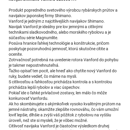
Produkt popredného svetového výrobcu rybárskych prútov a
navijakov japonskej firmy Shimano.
Vanford je jedným z najcitlivejších navijakov Shimano.
Navijak Vanford je ideálny pre lov jemnými a citlivými
technikami sladkovodného, alebo morského rybolovu a je
súčasťou série Magnumlite.
Posúva hranice ľahkej technológie a konštrukcie, pričom
poskytuje pozoruhodnú jemnosť, ktorú skutočne cítite a
oceníte.
Zotrvačnosť potrebná na uvedenie rotora Vanford do pohybu
je takmer nepostrehnuteľná.
Ťažko opísať ten pocit, ale hneď ako chytíte nový Vanford do
ruky, budete vedieť, čo máme na mysli.
S citlivosťou a ľahkosťou prichádza kontrola a s kontrolou
prichádza lepší rybolov a viac úspechov.
Pokiaľ ide o ľahké prívlačové zostavy, len málo čo môže
konkurovať Vanfordu.
Ak ho skombinujete s akýmkoľvek vysoko kvalitným prútom na
jemné nástrahy, okamžite zlepšíte rovnováhu, čo vám umožní
loviť lepšie, dlhšie a zvýši váš pôžitok z rybolovu na vyššiu
úroveň, než ste si mysleli, že je vôbec možné.
Citlivosť navijaka Vanford je čiastočne výsledkom druhej