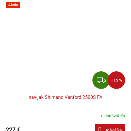
Akcia
ZADA
–15 %
navijak Shimano Vanford 2500S FA
u dodávateľa
227 €
Do košíka