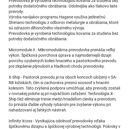
Prevodovka je vyrobená technológiou kovania za studena bez
potreby dodatočného obrábania. Odolnejšia ako tlakovo liate
prevody.
Výroba navijakov programu Hagane využíva jedinečnú
Shimano technológiu z odborov metalurgie a obrábania, ktoré
sú odrazom dlhoročného vlastného vývoja.
Prevodovka je vyrobená technológiou kovania za studena bez
potreby dodatočného obrábania.
Micromodule II - Mikromodulárna prevodovka prenáša veľký
výkon. Špičková povrchová úprava a najmodernejší dizajn
povrchu ozubených kolies hnacieho a pastorkového prevodu
pre zlepšenie plynulosti a hladkosti chodu prevodovky.
X-Ship - Pastorok prevodu je na oboch koncoch uložený v SA-
RB ložiskách, čím si zachováva presnú súososť s hnacím
kolesom. Táto zvýšená podpora umožňuje, aby prevody zostali
v rovnakej polohe aj pri najväčšom zaťažení. Technológia X-
Ship tiež eliminuje trenie medzi hriadeľom cievky a prevodom,
čo prináša ďalšie výhody rybárom pre zvýšenie výkonu pri
nahadzovaní aj ľahkých nástrah.
Infinity Xross - Vynikajúca odolnosť prevodovky vďaka
špičkovému dizajnu a špičkovej výrobnej technológii. Pokroky v