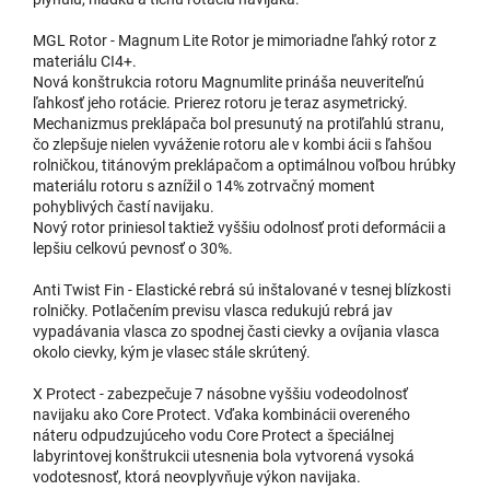
MGL Rotor - Magnum Lite Rotor je mimoriadne ľahký rotor z
materiálu CI4+.
Nová konštrukcia rotoru Magnumlite prináša neuveriteľnú
ľahkosť jeho rotácie. Prierez rotoru je teraz asymetrický.
Mechanizmus preklápača bol presunutý na protiľahlú stranu,
čo zlepšuje nielen vyváženie rotoru ale v kombi ácii s ľahšou
rolničkou, titánovým preklápačom a optimálnou voľbou hrúbky
materiálu rotoru s aznížil o 14% zotrvačný moment
pohyblivých častí navijaku.
Nový rotor priniesol taktiež vyššiu odolnosť proti deformácii a
lepšiu celkovú pevnosť o 30%.
Anti Twist Fin - Elastické rebrá sú inštalované v tesnej blízkosti
rolničky. Potlačením previsu vlasca redukujú rebrá jav
vypadávania vlasca zo spodnej časti cievky a ovíjania vlasca
okolo cievky, kým je vlasec stále skrútený.
X Protect - zabezpečuje 7 násobne vyššiu vodeodolnosť
navijaku ako Core Protect. Vďaka kombinácii overeného
náteru odpudzujúceho vodu Core Protect a špeciálnej
labyrintovej konštrukcii utesnenia bola vytvorená vysoká
vodotesnosť, ktorá neovplyvňuje výkon navijaka.