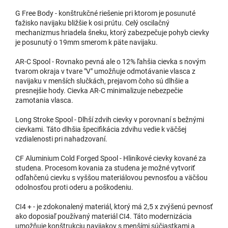
G Free Body - konštrukčné riešenie pri ktorom je posunuté
ťažisko navijaku bližšie k osi prútu. Celý oscilačný
mechanizmus hriadela šneku, ktorý zabezpečuje pohyb cievky
je posunutý o 19mm smerom k päte navijaku.
AR-C Spool - Rovnako pevná ale o 12% ľahšia cievka s novým
tvarom okraja v tvare "V" umožňuje odmotávanie vlasca z
navijaku v menších slučkách, prejavom čoho sú dlhšie a
presnejšie hody. Cievka AR-C minimalizuje nebezpečie
zamotania vlasca.
Long Stroke Spool - Dlhší zdvih cievky v porovnaní s bežnými
cievkami. Táto dlhšia špecifikácia zdvihu vedie k väčšej
vzdialenosti pri nahadzovaní.
CF Aluminium Cold Forged Spool - Hliníkové cievky kované za
studena. Procesom kovania za studena je možné vytvoriť
odľahčenú cievku s vyššou materiálovou pevnosťou a väčšou
odolnosťou proti oderu a poškodeniu.
CI4 + - je zdokonalený materiál, ktorý má 2,5 x zvýšenú pevnosť
ako doposiaľ používaný materiál CI4. Táto modernizácia
umožňuje konštrukciu navijakov s menšími súčiastkami a