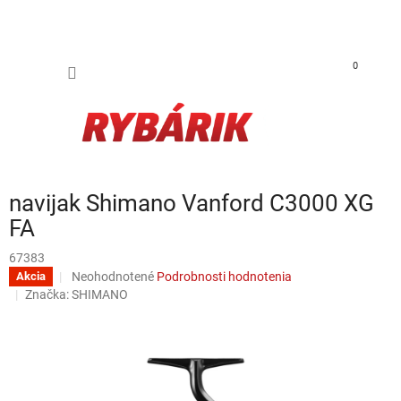
Prejsť na obsah
NÁKUP
0
navijak Shimano Vanford C3000 XG
FA
67383
Priemerné hodnotenie produktu je 0,0 z 5 hviezdičiek.
Neohodnotené
Podrobnosti hodnotenia
Akcia
Značka:
SHIMANO