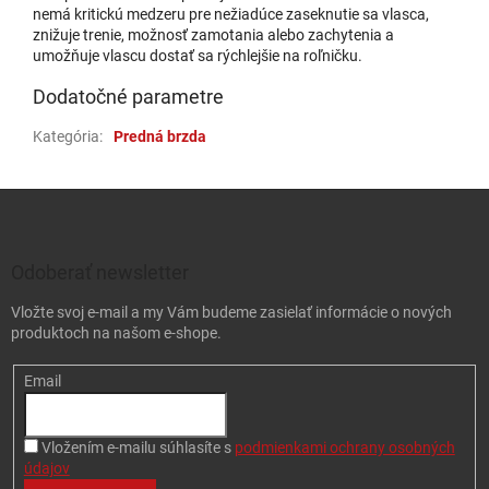
nemá kritickú medzeru pre nežiadúce zaseknutie sa vlasca,
znižuje trenie, možnosť zamotania alebo zachytenia a
umožňuje vlascu dostať sa rýchlejšie na roľničku.
Dodatočné parametre
Kategória
:
Predná brzda
Zápätie
Odoberať newsletter
Vložte svoj e-mail a my Vám budeme zasielať informácie o nových
produktoch na našom e-shope.
Email
Vložením e-mailu súhlasíte s
podmienkami ochrany osobných
údajov