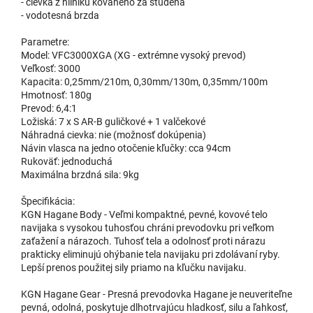
- cievka z hliníku kovaného za studena
- vodotesná brzda
Parametre:
Model: VFC3000XGA (XG - extrémne vysoký prevod)
Veľkosť: 3000
Kapacita: 0,25mm/210m, 0,30mm/130m, 0,35mm/100m
Hmotnosť: 180g
Prevod: 6,4:1
Ložiská: 7 x S AR-B guličkové + 1 valčekové
Náhradná cievka: nie (možnosť dokúpenia)
Návin vlasca na jedno otočenie kľučky: cca 94cm
Rukoväť: jednoduchá
Maximálna brzdná sila: 9kg
Špecifikácia:
KGN Hagane Body - Veľmi kompaktné, pevné, kovové telo
navijaka s vysokou tuhosťou chráni prevodovku pri veľkom
zaťažení a nárazoch. Tuhosť tela a odolnosť proti nárazu
prakticky eliminujú ohýbanie tela navijaku pri zdolávaní ryby.
Lepší prenos použitej sily priamo na kľučku navijaku.
KGN Hagane Gear - Presná prevodovka Hagane je neuveriteľne
pevná, odolná, poskytuje dlhotrvajúcu hladkosť, silu a ľahkosť,