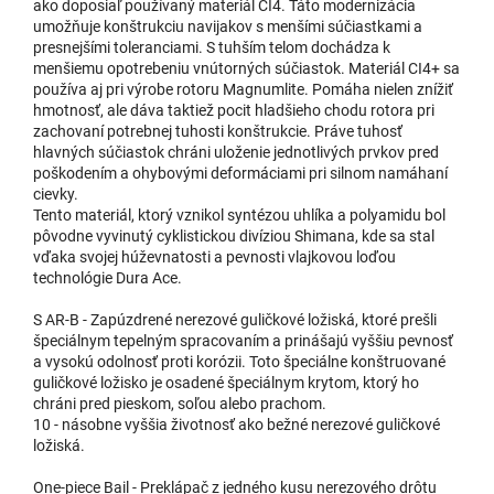
ako doposiaľ používaný materiál CI4. Táto modernizácia
umožňuje konštrukciu navijakov s menšími súčiastkami a
presnejšími toleranciami. S tuhším telom dochádza k
menšiemu opotrebeniu vnútorných súčiastok. Materiál CI4+ sa
používa aj pri výrobe rotoru Magnumlite. Pomáha nielen znížiť
hmotnosť, ale dáva taktiež pocit hladšieho chodu rotora pri
zachovaní potrebnej tuhosti konštrukcie. Práve tuhosť
hlavných súčiastok chráni uloženie jednotlivých prvkov pred
poškodením a ohybovými deformáciami pri silnom namáhaní
cievky.
Tento materiál, ktorý vznikol syntézou uhlíka a polyamidu bol
pôvodne vyvinutý cyklistickou divíziou Shimana, kde sa stal
vďaka svojej húževnatosti a pevnosti vlajkovou loďou
technológie Dura Ace.
S AR-B - Zapúzdrené nerezové guličkové ložiská, ktoré prešli
špeciálnym tepelným spracovaním a prinášajú vyššiu pevnosť
a vysokú odolnosť proti korózii. Toto špeciálne konštruované
guličkové ložisko je osadené špeciálnym krytom, ktorý ho
chráni pred pieskom, soľou alebo prachom.
10 - násobne vyššia životnosť ako bežné nerezové guličkové
ložiská.
One-piece Bail - Preklápač z jedného kusu nerezového drôtu