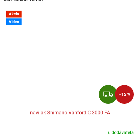
Akcia
Video
ZADA
–15 %
navijak Shimano Vanford C 3000 FA
u dodávateľa