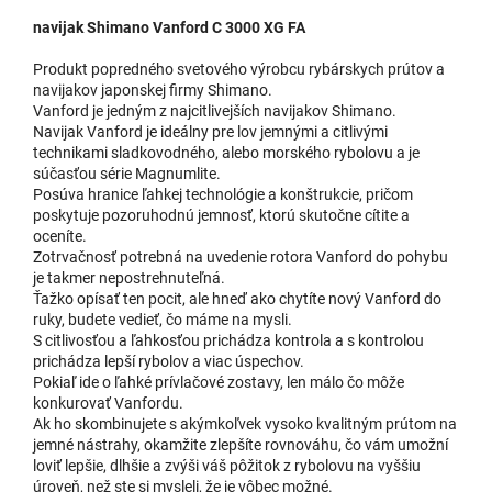
navijak Shimano Vanford C 3000 XG FA
Produkt popredného svetového výrobcu rybárskych prútov a
navijakov japonskej firmy Shimano.
Vanford je jedným z najcitlivejších navijakov Shimano.
Navijak Vanford je ideálny pre lov jemnými a citlivými
technikami sladkovodného, alebo morského rybolovu a je
súčasťou série Magnumlite.
Posúva hranice ľahkej technológie a konštrukcie, pričom
poskytuje pozoruhodnú jemnosť, ktorú skutočne cítite a
oceníte.
Zotrvačnosť potrebná na uvedenie rotora Vanford do pohybu
je takmer nepostrehnuteľná.
Ťažko opísať ten pocit, ale hneď ako chytíte nový Vanford do
ruky, budete vedieť, čo máme na mysli.
S citlivosťou a ľahkosťou prichádza kontrola a s kontrolou
prichádza lepší rybolov a viac úspechov.
Pokiaľ ide o ľahké prívlačové zostavy, len málo čo môže
konkurovať Vanfordu.
Ak ho skombinujete s akýmkoľvek vysoko kvalitným prútom na
jemné nástrahy, okamžite zlepšíte rovnováhu, čo vám umožní
loviť lepšie, dlhšie a zvýši váš pôžitok z rybolovu na vyššiu
úroveň, než ste si mysleli, že je vôbec možné.