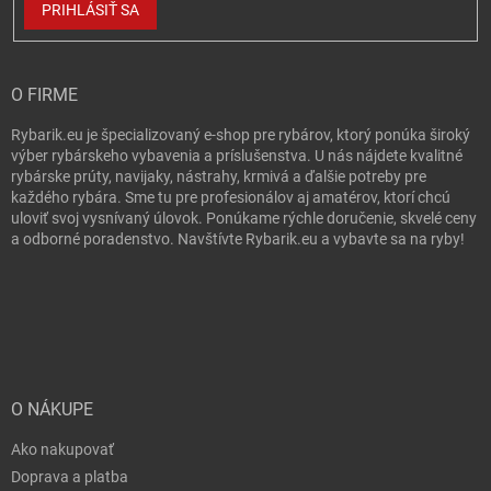
PRIHLÁSIŤ SA
O FIRME
Rybarik.eu je špecializovaný e-shop pre rybárov, ktorý ponúka široký
výber rybárskeho vybavenia a príslušenstva. U nás nájdete kvalitné
rybárske prúty, navijaky, nástrahy, krmivá a ďalšie potreby pre
každého rybára. Sme tu pre profesionálov aj amatérov, ktorí chcú
uloviť svoj vysnívaný úlovok. Ponúkame rýchle doručenie, skvelé ceny
a odborné poradenstvo. Navštívte Rybarik.eu a vybavte sa na ryby!
O NÁKUPE
Ako nakupovať
Doprava a platba