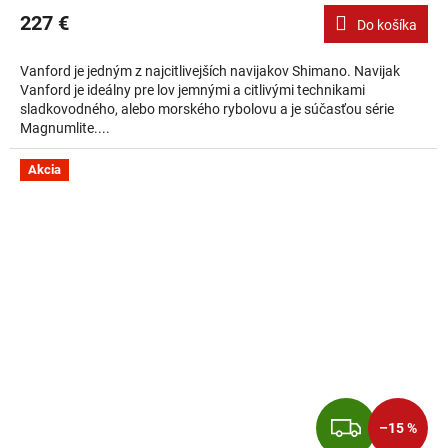
227 €
Do košíka
Vanford je jedným z najcitlivejších navijakov Shimano. Navijak
Vanford je ideálny pre lov jemnými a citlivými technikami
sladkovodného, alebo morského rybolovu a je súčasťou série
Magnumlite....
Akcia
ZADA
–15 %