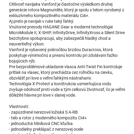
Citlivosť navijaka Vanford je čiastočne výsledkom druhej
generácie rotora Magnumlite, ktorý je spolu s telom vyrobený z
exkluzívneho kompozitného materiálu Ci4+.
Aj preto je navijak v ruke taký ľahký.
Vnútorné prevody HAGANE Gear a moderné technológie
MicroModule II, X-SHIP, InfinityDrive, InfinityXross a Silent Drive
bezchybne spolupracujú, aby zabezpečili hladký chod a
neuveriteľný výkon.
Vanford je vybavený pokročilou brzdou Duracross, ktorá
poskytuje výnimočnú a presnú kontrolu pri zdolávaní ťažko
bojujúcich rýb.
Pre bezproblémové ukladanie vlasca Anti-Twist Fin kontroluje
prítlak na vlasec, ktorý prechádza cez roľničku na cievku,
obzvlášť pri love s veľmi ľahkými nástrahami.
Technológia X-Protect a konštrukcia usmerňujúca vodu
zvyšuje odolnosť proti vode a tým celkovú životnosť, čo je veľmi
dôležité hlavne pri love v slanej vode.
Vlastnosti:
- zapúzdrené nerezové ložiská S A-RB
- telo a rotor z moderného kompozitu CI4+
- jednoduchá hliníková CNC kľučka
- jednodielny preklápač z nerezovej ocele