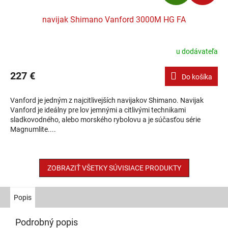
navijak Shimano Vanford 3000M HG FA
u dodávateľa
227 €
Do košíka
Vanford je jedným z najcitlivejších navijakov Shimano. Navijak
Vanford je ideálny pre lov jemnými a citlivými technikami
sladkovodného, alebo morského rybolovu a je súčasťou série
Magnumlite....
ZOBRAZIŤ VŠETKY SÚVISIACE PRODUKTY
Popis
Podrobný popis