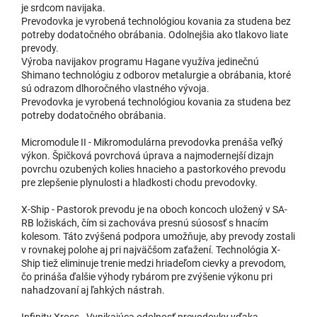
je srdcom navijaka.
Prevodovka je vyrobená technológiou kovania za studena bez
potreby dodatočného obrábania. Odolnejšia ako tlakovo liate
prevody.
Výroba navijakov programu Hagane využíva jedinečnú
Shimano technológiu z odborov metalurgie a obrábania, ktoré
sú odrazom dlhoročného vlastného vývoja.
Prevodovka je vyrobená technológiou kovania za studena bez
potreby dodatočného obrábania.
Micromodule II - Mikromodulárna prevodovka prenáša veľký
výkon. Špičková povrchová úprava a najmodernejší dizajn
povrchu ozubených kolies hnacieho a pastorkového prevodu
pre zlepšenie plynulosti a hladkosti chodu prevodovky.
X-Ship - Pastorok prevodu je na oboch koncoch uložený v SA-
RB ložiskách, čím si zachováva presnú súososť s hnacím
kolesom. Táto zvýšená podpora umožňuje, aby prevody zostali
v rovnakej polohe aj pri najväčšom zaťažení. Technológia X-
Ship tiež eliminuje trenie medzi hriadeľom cievky a prevodom,
čo prináša ďalšie výhody rybárom pre zvýšenie výkonu pri
nahadzovaní aj ľahkých nástrah.
Infinity Xross - Vynikajúca odolnosť prevodovky vďaka