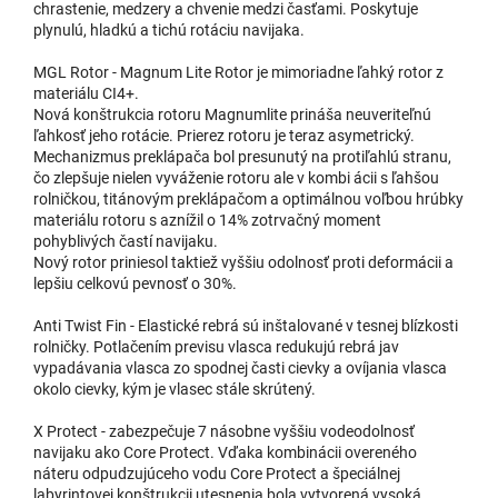
chrastenie, medzery a chvenie medzi časťami. Poskytuje
plynulú, hladkú a tichú rotáciu navijaka.
MGL Rotor - Magnum Lite Rotor je mimoriadne ľahký rotor z
materiálu CI4+.
Nová konštrukcia rotoru Magnumlite prináša neuveriteľnú
ľahkosť jeho rotácie. Prierez rotoru je teraz asymetrický.
Mechanizmus preklápača bol presunutý na protiľahlú stranu,
čo zlepšuje nielen vyváženie rotoru ale v kombi ácii s ľahšou
rolničkou, titánovým preklápačom a optimálnou voľbou hrúbky
materiálu rotoru s aznížil o 14% zotrvačný moment
pohyblivých častí navijaku.
Nový rotor priniesol taktiež vyššiu odolnosť proti deformácii a
lepšiu celkovú pevnosť o 30%.
Anti Twist Fin - Elastické rebrá sú inštalované v tesnej blízkosti
rolničky. Potlačením previsu vlasca redukujú rebrá jav
vypadávania vlasca zo spodnej časti cievky a ovíjania vlasca
okolo cievky, kým je vlasec stále skrútený.
X Protect - zabezpečuje 7 násobne vyššiu vodeodolnosť
navijaku ako Core Protect. Vďaka kombinácii overeného
náteru odpudzujúceho vodu Core Protect a špeciálnej
labyrintovej konštrukcii utesnenia bola vytvorená vysoká