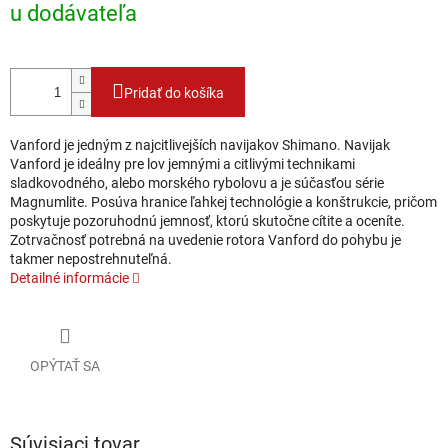
u dodávateľa
Pridať do košíka
Vanford je jedným z najcitlivejších navijakov Shimano. Navijak
Vanford je ideálny pre lov jemnými a citlivými technikami
sladkovodného, alebo morského rybolovu a je súčasťou série
Magnumlite. Posúva hranice ľahkej technológie a konštrukcie, pričom
poskytuje pozoruhodnú jemnosť, ktorú skutočne cítite a oceníte.
Zotrvačnosť potrebná na uvedenie rotora Vanford do pohybu je
takmer nepostrehnuteľná.
Detailné informácie
OPÝTAŤ SA
Súvisiaci tovar