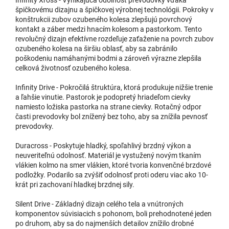
špičkovému dizajnu a špičkovej výrobnej technológii. Pokroky v
konštrukcii zubov ozubeného kolesa zlepšujú povrchový
kontakt a záber medzi hnacím kolesom a pastorkom. Tento
revolučný dizajn efektívne rozdeľuje zaťaženie na povrch zubov
ozubeného kolesa na širšiu oblasť, aby sa zabránilo
poškodeniu namáhanými bodmi a zároveň výrazne zlepšila
celková životnosť ozubeného kolesa.
Infinity Drive - Pokročilá štruktúra, ktorá produkuje nižšie trenie
a ľahšie vinutie. Pastorok je podopretý hriadeľom cievky
namiesto ložiska pastorka na strane cievky. Rotačný odpor
časti prevodovky bol znížený bez toho, aby sa znížila pevnosť
prevodovky.
Duracross - Poskytuje hladký, spoľahlivý brzdný výkon a
neuveriteľnú odolnosť. Materiál je vystužený novým tkaním
vlákien kolmo na smer vlákien, ktoré tvoria konvenčné brzdové
podložky. Podarilo sa zvýšiť odolnosť proti oderu viac ako 10-
krát pri zachovaní hladkej brzdnej sily.
Silent Drive - Základný dizajn celého tela a vnútroných
komponentov súvisiacich s pohonom, boli prehodnotené jeden
po druhom, aby sa do najmenších detailov znížilo drobné