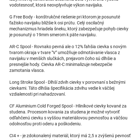
vodotesnosť, ktorá neovplyvňuje výkon navijaka.
G Free Body - konštrukčné riešenie pri ktorom je posunuté
ťažisko navijaku bližšie k osi prútu. Celý oscilačný
mechanizmus hriadela šneku, ktorý zabezpečuje pohyb cievky
je posunutý o 19mm smerom k päte navijaku.
AR-C Spool - Rovnako pevná ale o 12% ľahšia cievka s novým
tvarom okraja v tvare "V" umožňuje odmotávanie vlasca z
navijaku v menších slučkách, prejavom čoho sú dlhšie a
presnejšie hody. Cievka AR-C minimalizuje nebezpečie
zamotania vlasca.
Long Stroke Spool - Dlhší zdvih cievky v porovnaní s bežnými
cievkami. Táto dlhšia špecifikácia zdvihu vedie k väčšej
vzdialenosti pri nahadzovaní.
CF Aluminium Cold Forged Spool - Hliníkové cievky kované za
studena. Procesom kovania za studena je možné vytvoriť
odľahčenú cievku s vyššou materiálovou pevnosťou a väčšou
odolnosťou proti oderu a poškodeniu.
CI4 + - je zdokonalený materiál, ktorý má 2,5 x zvýšenú pevnosť