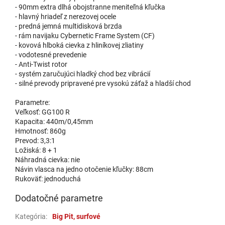
- 90mm extra dlhá obojstranne meniteľná kľučka
- hlavný hriadeľ z nerezovej ocele
- predná jemná multidisková brzda
- rám navijaku Cybernetic Frame System (CF)
- kovová hlboká cievka z hliníkovej zliatiny
- vodotesné prevedenie
- Anti-Twist rotor
- systém zaručujúci hladký chod bez vibrácií
- silné prevody pripravené pre vysokú záťaž a hladší chod
Parametre:
Veľkosť: GG100 R
Kapacita: 440m/0,45mm
Hmotnosť: 860g
Prevod: 3,3:1
Ložiská: 8 + 1
Náhradná cievka: nie
Návin vlasca na jedno otočenie kľučky: 88cm
Rukoväť: jednoduchá
Dodatočné parametre
Kategória
:
Big Pit, surfové