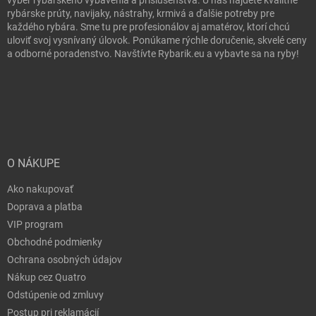
výber rybárskeho vybavenia a príslušenstva. U nás nájdete kvalitné
rybárske prúty, navijaky, nástrahy, krmivá a ďalšie potreby pre
každého rybára. Sme tu pre profesionálov aj amatérov, ktorí chcú
uloviť svoj vysnívaný úlovok. Ponúkame rýchle doručenie, skvelé ceny
a odborné poradenstvo. Navštívte Rybarik.eu a vybavte sa na ryby!
O NÁKUPE
Ako nakupovať
Doprava a platba
VIP program
Obchodné podmienky
Ochrana osobných údajov
Nákup cez Quatro
Odstúpenie od zmluvy
Postup pri reklamácií