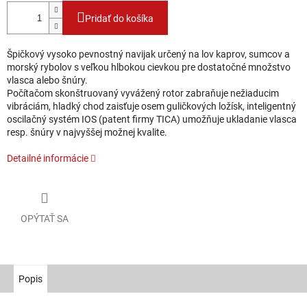
Pridať do košíka
Špičkový vysoko pevnostný navijak určený na lov kaprov, sumcov a
morský rybolov s veľkou hlbokou cievkou pre dostatočné množstvo
vlasca alebo šnúry.
Počítačom skonštruovaný vyvážený rotor zabraňuje nežiaducim
vibráciám, hladký chod zaisťuje osem guličkových ložísk, inteligentný
oscilačný systém IOS (patent firmy TICA) umožňuje ukladanie vlasca
resp. šnúry v najvyššej možnej kvalite.
Detailné informácie
OPÝTAŤ SA
Popis