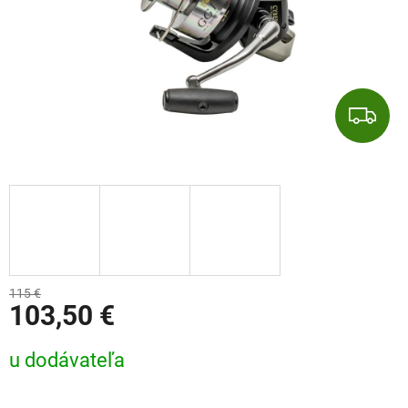
Z
115 €
103,50 €
Jednotková cena:
u dodávateľa