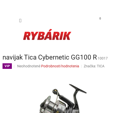
Prejsť na obsah
NÁKUP
0
navijak Tica Cybernetic GG100 R
10017
Priemerné hodnotenie produktu je 0,0 z 5 hviezdičiek.
Neohodnotené
Podrobnosti hodnotenia
Značka:
TICA
VIP