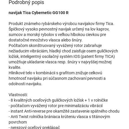
Podrobný popis
navijak Tica Cybernetic GG100 R
Produkt známeho rybárskeho výrobcu navijakov firmy Tica.
Špičkový vysoko pevnostný navijak určený na lov kaprov,
sumcov a morský rybolov s veľkou hlbokou cievkou pre
dostatočné množstvo vlasca alebo šnúry.
Počítačom skonštruovaný vyvážený rotor zabraňuje
nežiaducim vibráciám, hladký chod zaisťuje osem guličkových
ložísk, inteligentný oscilačný systém IOS (patent firmy TICA)
umožňuje ukladanie vlasca resp. šnúry v najvyššej možnej
kvalite.
Hliníkové telo v kombinácii s grafitom znižuje celkovú
hmotnosť navijaku pri súčasnom zachovaní pevnosti a
odolnosti navijaku.
Vlastnosti:
- 8 kvalitných oceľových guličkových ložísk + 1 v rolničke
- počítačom vyvážený rotor pre minimalizáciu vibrácií
- instant Anti-reverse pre okamžité zastavenie spätného chodu
- Anti Twist rolnička brániaca krúteniu vlasca s titánovým
povrchom
- nerezový oceľový preklápač