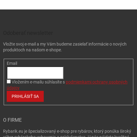
Zápätie
Odoberať newsletter
Vložte svoj e-mail a my Vám budeme zasielať informácie o nových
produktoch na našom e-shope.
Email
Vložením e-mailu súhlasíte s
podmienkami ochrany osobných
údajov
PRIHLÁSIŤ SA
O FIRME
Rybarik.eu je špecializovaný e-shop pre rybárov, ktorý ponúka široký