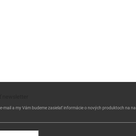
 newsletter
j e-mail a my Vám budeme zasielať informácie o nových produktoch na n