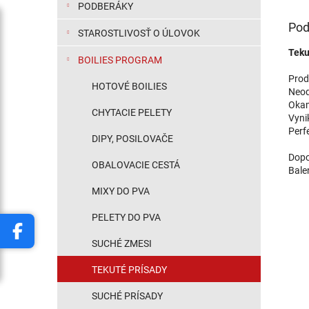
PODBERÁKY
Pod
STAROSTLIVOSŤ O ÚLOVOK
Teku
BOILIES PROGRAM
Prod
HOTOVÉ BOILIES
Neod
Okam
CHYTACIE PELETY
Vyni
Perf
DIPY, POSILOVAČE
Dopo
OBALOVACIE CESTÁ
Bale
MIXY DO PVA
PELETY DO PVA
SUCHÉ ZMESI
TEKUTÉ PRÍSADY
SUCHÉ PRÍSADY