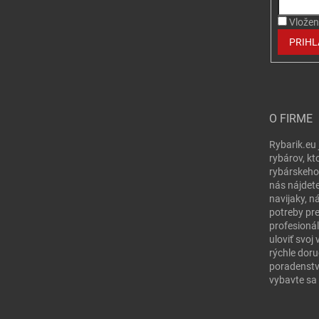
Vložen
PRIHL
O FIRME
Rybarik.eu 
rybárov, kt
rybárskeho
nás nájdete
navijaky, n
potreby pr
profesionál
uloviť svo
rýchle doru
poradenstv
vybavte sa 