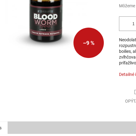
Môžeme d
Neodolat
–9 %
rozpustn
boilies, 
zvlhčova
príťažlivo
Detailné 
OPÝT
s