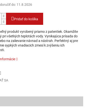
oručiť do:
11.8.2026
Pridať do košíka
eľný produkt vyrobený priamo z patentiek. Okamžite
ý pri všetkých teplotách vody. Vynikajúca prísada do
alebo na zalievanie návnad a nástrah. Perfektný aj pre
nie sypkých vnadiacich zmesí k zvýšeniu ich
sti.
informácie
AŤ SA