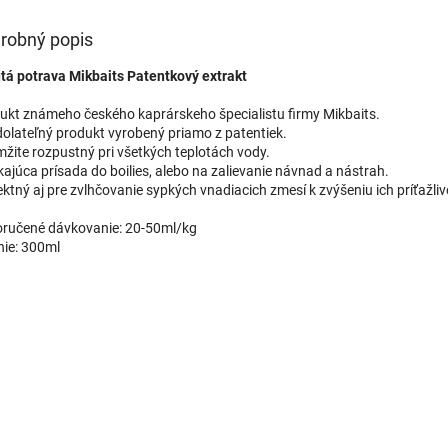
robný popis
tá potrava Mikbaits Patentkový extrakt
ukt známeho českého kaprárskeho špecialistu firmy Mikbaits.
olateľný produkt vyrobený priamo z patentiek.
žite rozpustný pri všetkých teplotách vody.
kajúca prísada do boilies, alebo na zalievanie návnad a nástrah.
ektný aj pre zvlhčovanie sypkých vnadiacich zmesí k zvýšeniu ich príťažliv
ručené dávkovanie: 20-50ml/kg
nie: 300ml