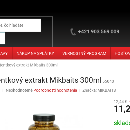
+421 903 569 009
ĽAVY
NÁKUP NA SPLÁTKY
VERNOSTNÝ PROGRAM
HOSŤO
tentkový extrakt Mikbaits 300ml
ntkový extrakt Mikbaits 300ml
65040
Priemerné hodnotenie produktu je 0,0 z 5 hviezdičiek.
Neohodnotené
Podrobnosti hodnotenia
Značka:
MIKBAITS
12,44 €
11,
Jednotko
skla