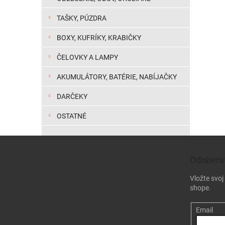
TAŠKY, PÚZDRA
BOXY, KUFRÍKY, KRABIČKY
ČELOVKY A LAMPY
AKUMULÁTORY, BATÉRIE, NABÍJAČKY
DARČEKY
OSTATNÉ
Zápätie
Odoberať
Vložte svo
shope.
Email