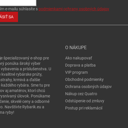
ím e-mailu súhlasíte s
podmienkami ochrany osobných údajov
ÁSIŤ SA
O NÁKUPE
je špecializovaný e-shop pre
Ako nakupovať
orý ponúka široký výber
Doprava a platba
 vybavenia a príslušenstva. U
VIP program
 kvalitné rybárske prúty,
Obchodné podmienky
ástrahy, krmivá a ďalšie
e každého rybára. Sme tu pre
Ochrana osobných údajov
ov aj amatérov, ktorí chcú
Nákup cez Quatro
j vysnívaný úlovok. Ponúkame
Odstúpenie od zmluvy
čenie, skvelé ceny a odborné
o. Navštívte Rybarik.eu a
Postup pri reklamácií
na ryby!