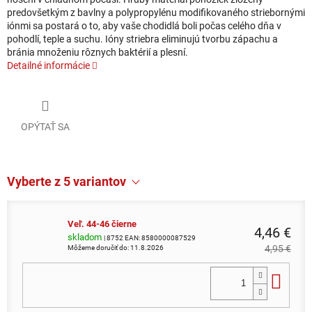
predovšetkým z bavlny a polypropylénu modifikovaného striebornými
iónmi sa postará o to, aby vaše chodidlá boli počas celého dňa v
pohodlí, teple a suchu. Ióny striebra eliminujú tvorbu zápachu a
bránia množeniu rôznych baktérií a plesní.
Detailné informácie
OPÝTAŤ SA
Vyberte z 5 variantov
Veľ. 44-46 čierne
4,46 €
skladom
| 8752
EAN:
8580000087529
4,95 €
Môžeme doručiť do:
11.8.2026
Do 