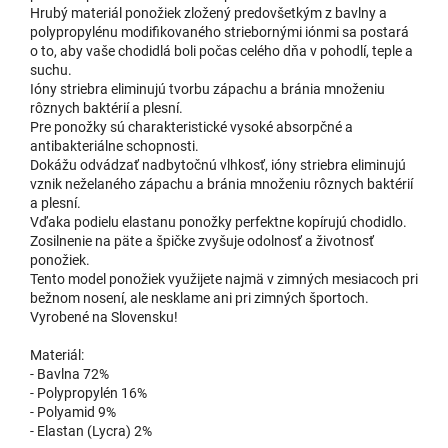
Hrubý materiál ponožiek zložený predovšetkým z bavlny a
4,46 €
Veľ. 41-43 zelené
polypropylénu modifikovaného striebornými iónmi sa postará
u dodávateľa
o to, aby vaše chodidlá boli počas celého dňa v pohodlí, teple a
| 8756
EAN:
8580000087567
4,95 €
suchu.
Ióny striebra eliminujú tvorbu zápachu a bránia množeniu
Do 
rôznych baktérií a plesní.
Pre ponožky sú charakteristické vysoké absorpčné a
antibakteriálne schopnosti.
Dokážu odvádzať nadbytočnú vlhkosť, ióny striebra eliminujú
vznik neželaného zápachu a bránia množeniu rôznych baktérií
a plesní.
Vďaka podielu elastanu ponožky perfektne kopírujú chodidlo.
Zosilnenie na päte a špičke zvyšuje odolnosť a životnosť
ponožiek.
Tento model ponožiek využijete najmä v zimných mesiacoch pri
bežnom nosení, ale nesklame ani pri zimných športoch.
Vyrobené na Slovensku!
Materiál:
- Bavlna 72%
- Polypropylén 16%
- Polyamid 9%
- Elastan (Lycra) 2%