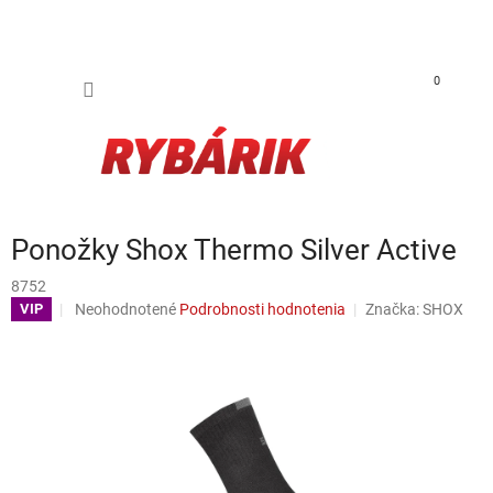
Prejsť na obsah
NÁKUP
0
Ponožky Shox Thermo Silver Active
8752
Priemerné hodnotenie produktu je 0,0 z 5 hviezdičiek.
Neohodnotené
Podrobnosti hodnotenia
Značka:
SHOX
VIP