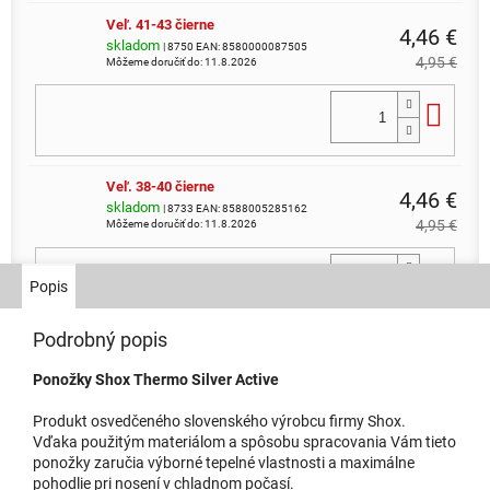
Veľ. 41-43 čierne
4,46 €
skladom
| 8750
EAN:
8580000087505
4,95 €
Môžeme doručiť do:
11.8.2026
Do 
Veľ. 38-40 čierne
4,46 €
skladom
| 8733
EAN:
8588005285162
4,95 €
Môžeme doručiť do:
11.8.2026
Do 
Popis
Podrobný popis
4,46 €
Veľ. 44-46 zelené
Ponožky Shox Thermo Silver Active
u dodávateľa
| 8755
EAN:
8580000087550
4,95 €
Produkt osvedčeného slovenského výrobcu firmy Shox.
Do 
Vďaka použitým materiálom a spôsobu spracovania Vám tieto
ponožky zaručia výborné tepelné vlastnosti a maximálne
pohodlie pri nosení v chladnom počasí.