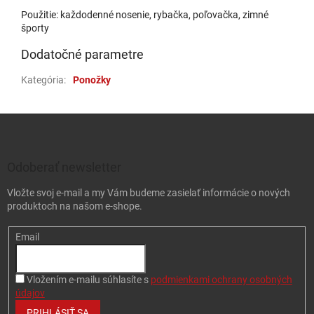
Použitie: každodenné nosenie, rybačka, poľovačka, zimné
športy
Dodatočné parametre
Kategória
:
Ponožky
Zápätie
Odoberať newsletter
Vložte svoj e-mail a my Vám budeme zasielať informácie o nových
produktoch na našom e-shope.
Email
Vložením e-mailu súhlasíte s
podmienkami ochrany osobných
údajov
PRIHLÁSIŤ SA