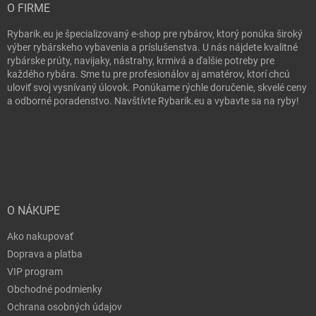
O FIRME
Rybarik.eu je špecializovaný e-shop pre rybárov, ktorý ponúka široký
výber rybárskeho vybavenia a príslušenstva. U nás nájdete kvalitné
rybárske prúty, navijaky, nástrahy, krmivá a ďalšie potreby pre
každého rybára. Sme tu pre profesionálov aj amatérov, ktorí chcú
uloviť svoj vysnívaný úlovok. Ponúkame rýchle doručenie, skvelé ceny
a odborné poradenstvo. Navštívte Rybarik.eu a vybavte sa na ryby!
O NÁKUPE
Ako nakupovať
Doprava a platba
VIP program
Obchodné podmienky
Ochrana osobných údajov