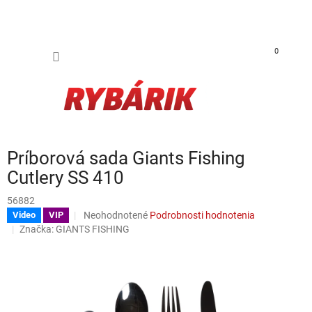
Prejsť na obsah
NÁKUP
0
Príborová sada Giants Fishing
Cutlery SS 410
56882
Priemerné hodnotenie produktu je 0,0 z 5 hviezdičiek.
Neohodnotené
Podrobnosti hodnotenia
Video
VIP
Značka:
GIANTS FISHING