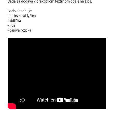
Sada sa dodáva v praktickom textilnom obale na zips.
Sada obsahuje:
- polievková lyžica
- vidlička
- nôž
- čajová lyžička