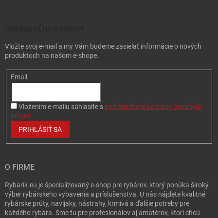
Odoberať newsletter
Vložte svoj e-mail a my Vám budeme zasielať informácie o nových
produktoch na našom e-shope.
Email
Vložením e-mailu súhlasíte s
podmienkami ochrany osobných
údajov
PRIHLÁSIŤ SA
O FIRME
Rybarik.eu je špecializovaný e-shop pre rybárov, ktorý ponúka široký
výber rybárskeho vybavenia a príslušenstva. U nás nájdete kvalitné
rybárske prúty, navijaky, nástrahy, krmivá a ďalšie potreby pre
každého rybára. Sme tu pre profesionálov aj amatérov, ktorí chcú