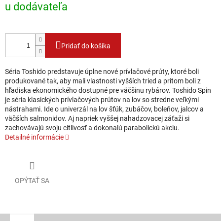
u dodávateľa
Pridať do košíka
Séria Toshido predstavuje úplne nové prívlačové prúty, ktoré boli
produkované tak, aby mali vlastnosti vyšších tried a pritom boli z
hľadiska ekonomického dostupné pre väčšinu rybárov. Toshido Spin
je séria klasických prívlačových prútov na lov so stredne veľkými
nástrahami. Ide o univerzál na lov šťúk, zubáčov, boleňov, jalcov a
väčších salmonidov. Aj napriek vyššej nahadzovacej záťaži si
zachovávajú svoju citlivosť a dokonalú parabolickú akciu.
Detailné informácie
OPÝTAŤ SA