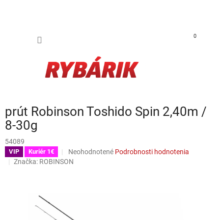
Prejsť na obsah
NÁKUP
0
prút Robinson Toshido Spin 2,40m /
8-30g
54089
Priemerné hodnotenie produktu je 0,0 z 5 hviezdiči
Neohodnotené
Podrobnosti hodnotenia
VIP
Kuriér 1€
Značka:
ROBINSON