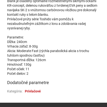
Blank je osadený optimálne rozmiestnenými šikmými očkami
KR-concept, delenou rukoväťou z tvrdenej EVA peny a sedlom
navijaka SK-2 s vnútornou carbónovou vložkou pre dokonalý
kontakt ruky s telom blanku.
Prívlačové prúty série Toshido vám pomôžu k
nezabudnuteľným zážitkom z lovu a zdolávania vašej
vysnívanej ryby.
Parametre:
Dĺžka: 240cm
Vrhacia záťaž: 8-30g
Akcia: Moderate Fast (rýchla parabolická akcia s trochu
tuhšom spodnou časťou)
Transportná dĺžka: 126cm
Hmotnosť: 130g
Počet očiek: 11
Počet dielov: 2
Dodatočné parametre
Kategória
:
Prívlačové
Zápätie