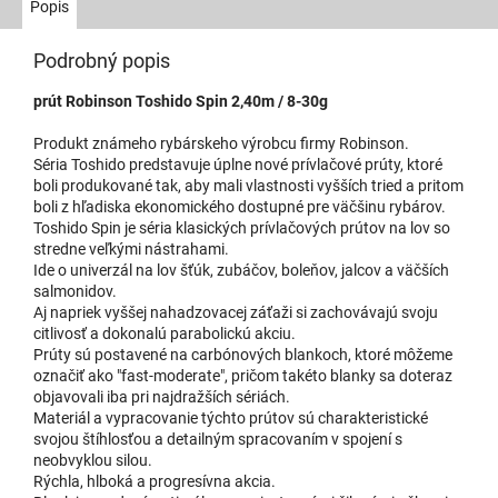
Popis
Podrobný popis
prút Robinson Toshido Spin 2,40m / 8-30g
Produkt známeho rybárskeho výrobcu firmy Robinson.
Séria Toshido predstavuje úplne nové prívlačové prúty, ktoré
boli produkované tak, aby mali vlastnosti vyšších tried a pritom
boli z hľadiska ekonomického dostupné pre väčšinu rybárov.
Toshido Spin je séria klasických prívlačových prútov na lov so
stredne veľkými nástrahami.
Ide o univerzál na lov šťúk, zubáčov, boleňov, jalcov a väčších
salmonidov.
Aj napriek vyššej nahadzovacej záťaži si zachovávajú svoju
citlivosť a dokonalú parabolickú akciu.
Prúty sú postavené na carbónových blankoch, ktoré môžeme
označiť ako "fast-moderate", pričom takéto blanky sa doteraz
objavovali iba pri najdražších sériách.
Materiál a vypracovanie týchto prútov sú charakteristické
svojou štíhlosťou a detailným spracovaním v spojení s
neobvyklou silou.
Rýchla, hlboká a progresívna akcia.