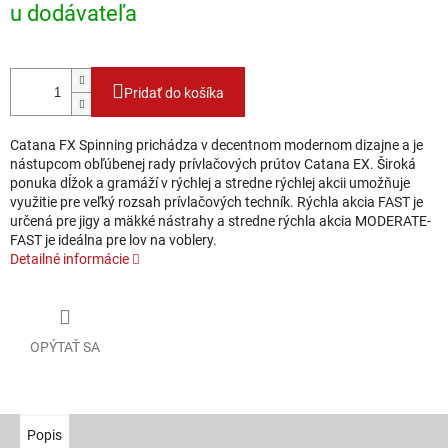
u dodávateľa
Pridať do košíka
Catana FX Spinning prichádza v decentnom modernom dizajne a je
nástupcom obľúbenej rady prívlačových prútov Catana EX. Široká
ponuka dĺžok a gramáží v rýchlej a stredne rýchlej akcii umožňuje
využitie pre veľký rozsah prívlačových techník. Rýchla akcia FAST je
určená pre jigy a mäkké nástrahy a stredne rýchla akcia MODERATE-
FAST je ideálna pre lov na voblery.
Detailné informácie
OPÝTAŤ SA
Popis