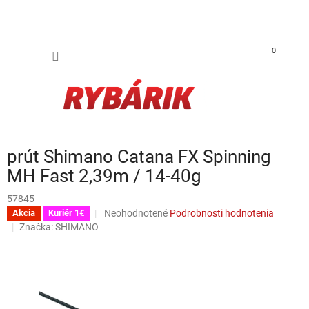
Prejsť na obsah
NÁKUP
0
prút Shimano Catana FX Spinning
MH Fast 2,39m / 14-40g
57845
Priemerné hodnotenie produktu je 0,0 z 5 hviezdi
Neohodnotené
Podrobnosti hodnotenia
Akcia
Kuriér 1€
Značka:
SHIMANO