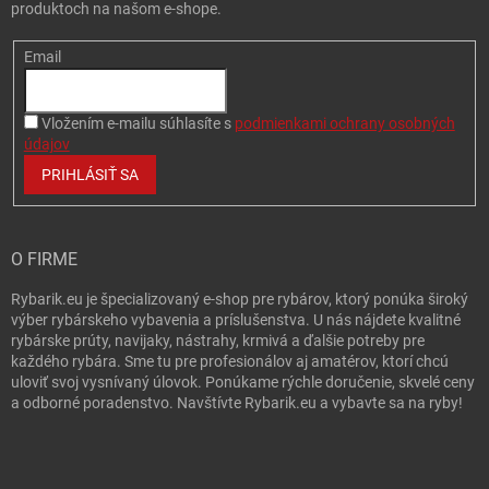
produktoch na našom e-shope.
Email
Vložením e-mailu súhlasíte s
podmienkami ochrany osobných
údajov
PRIHLÁSIŤ SA
O FIRME
Rybarik.eu je špecializovaný e-shop pre rybárov, ktorý ponúka široký
výber rybárskeho vybavenia a príslušenstva. U nás nájdete kvalitné
rybárske prúty, navijaky, nástrahy, krmivá a ďalšie potreby pre
každého rybára. Sme tu pre profesionálov aj amatérov, ktorí chcú
uloviť svoj vysnívaný úlovok. Ponúkame rýchle doručenie, skvelé ceny
a odborné poradenstvo. Navštívte Rybarik.eu a vybavte sa na ryby!