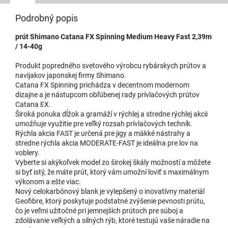
Podrobný popis
prút Shimano Catana FX Spinning Medium Heavy Fast 2,39m
/ 14-40g
Produkt popredného svetového výrobcu rybárskych prútov a
navijakov japonskej firmy Shimano.
Catana FX Spinning prichádza v decentnom modernom
dizajne a je nástupcom obľúbenej rady prívlačových prútov
Catana EX.
Široká ponuka dĺžok a gramáží v rýchlej a stredne rýchlej akcii
umožňuje využitie pre veľký rozsah prívlačových techník.
Rýchla akcia FAST je určená pre jigy a mäkké nástrahy a
stredne rýchla akcia MODERATE-FAST je ideálna pre lov na
voblery.
Vyberte si akýkoľvek model zo širokej škály možností a môžete
si byť istý, že máte prút, ktorý vám umožní loviť s maximálnym
výkonom a ešte viac.
Nový celokarbónový blank je vylepšený o inovatívny materiál
Geofibre, ktorý poskytuje podstatné zvýšenie pevnosti prútu,
čo je veľmi užitočné pri jemnejších prútoch pre súboj a
zdolávanie veľkých a silných rýb, ktoré testujú vaše náradie na