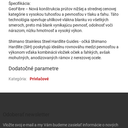
Špecifikácia:
GeoFibre – Nová konštrukcia prútov nižšej a strednej cenovej
kategórie s vysokou tuhosťou a pevnosťou v tlaku a ťahu. Táto
technológia spevňuje uhlíkové vlákna blanku vo všetkých
smeroch, preto má blank vynikajúcu pevnosť, odolnosť voči
nárazom, nízku hmotnosť a vysoký výkon.
Shimano Stainless Steel Hardlite Guides - očká Shimano
Hardlite (SiH) poskytujú ideálnu rovnováhu medzi pevnosťou a
výkonom vďaka kombinácii vložiek očiek a ľahkých, avšak
mohutných, anodizovaných rámov z nerezovej ocele.
Dodatočné parametre
Kategória
:
Prívlačové
Zápätie
Odoberať newsletter
Vložte svoj e-mail a my Vám budeme zasielať informácie o nových