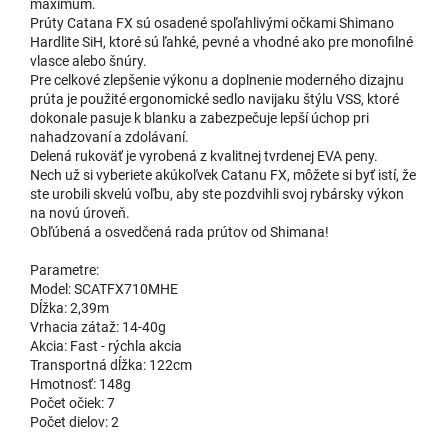
maximum.
Prúty Catana FX sú osadené spoľahlivými očkami Shimano
Hardlite SiH, ktoré sú ľahké, pevné a vhodné ako pre monofilné
vlasce alebo šnúry.
Pre celkové zlepšenie výkonu a doplnenie moderného dizajnu
prúta je použité ergonomické sedlo navijaku štýlu VSS, ktoré
dokonale pasuje k blanku a zabezpečuje lepší úchop pri
nahadzovaní a zdolávaní.
Delená rukoväť je vyrobená z kvalitnej tvrdenej EVA peny.
Nech už si vyberiete akúkoľvek Catanu FX, môžete si byť istí, že
ste urobili skvelú voľbu, aby ste pozdvihli svoj rybársky výkon
na novú úroveň.
Obľúbená a osvedčená rada prútov od Shimana!
Parametre:
Model: SCATFX710MHE
Dĺžka: 2,39m
Vrhacia zátaž: 14-40g
Akcia: Fast - rýchla akcia
Transportná dĺžka: 122cm
Hmotnosť: 148g
Počet očiek: 7
Počet dielov: 2