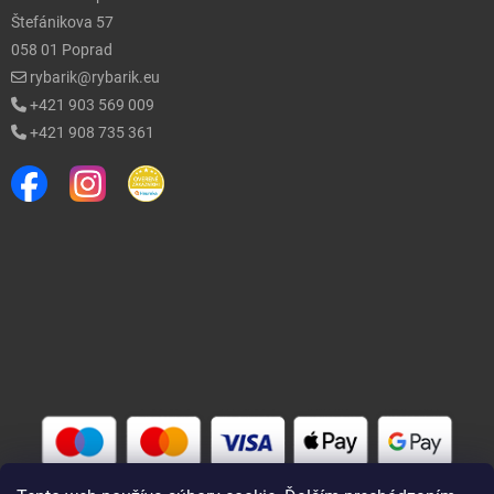
Štefánikova 57
058 01 Poprad
rybarik@rybarik.eu
+421 903 569 009
+421 908 735 361