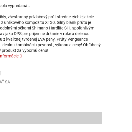
bola vypredaná…
tíhly, všestranný prívlačový prút stredne rýchlej akcie
 z uhlíkového kompozitu XT30. Silný blank prútu je
odolnými očkami Shimano Hardlite SiH, spoľahlivým
avijaku DPS pre príjemné držanie v ruke a delenou
u z kvalitnej tvrdenej EVA peny. Prúty Vengeance
 ideálnu kombináciu pevnosti, výkonu a ceny! Obľúbený
 produkt za výbornú cenu!
informácie
AŤ SA