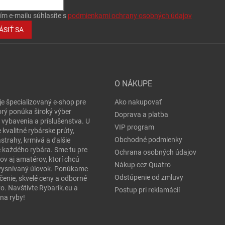
ím e-mailu súhlasíte s
podmienkami ochrany osobných údajov
ÁSIŤ SA
O NÁKUPE
je špecializovaný e-shop pre
Ako nakupovať
orý ponúka široký výber
Doprava a platba
 vybavenia a príslušenstva. U
VIP program
 kvalitné rybárske prúty,
Obchodné podmienky
ástrahy, krmivá a ďalšie
e každého rybára. Sme tu pre
Ochrana osobných údajov
ov aj amatérov, ktorí chcú
Nákup cez Quatro
j vysnívaný úlovok. Ponúkame
Odstúpenie od zmluvy
čenie, skvelé ceny a odborné
o. Navštívte Rybarik.eu a
Postup pri reklamácií
na ryby!