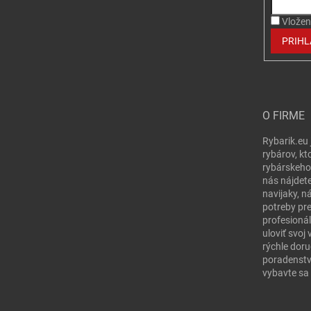
Vložen
PRIHL
O FIRME
Rybarik.eu 
rybárov, kt
rybárskeho
nás nájdete
navijaky, n
potreby pr
profesionál
uloviť svo
rýchle doru
poradenstv
vybavte sa 