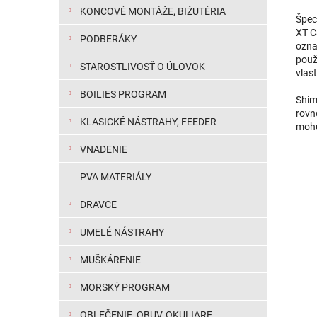
KONCOVÉ MONTÁŽE, BIŽUTÉRIA
Špeci
XT C
PODBERÁKY
ozna
použi
STAROSTLIVOSŤ O ÚLOVOK
vlast
BOILIES PROGRAM
Shim
rovn
KLASICKÉ NÁSTRAHY, FEEDER
mohu
VNADENIE
PVA MATERIÁLY
DRAVCE
UMELÉ NÁSTRAHY
MUŠKÁRENIE
MORSKÝ PROGRAM
OBLEČENIE, OBUV, OKULIARE