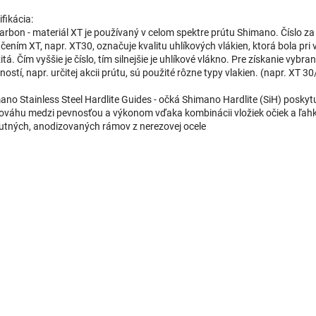
fikácia:
arbon - materiál XT je používaný v celom spektre prútu Shimano. Číslo za
čením XT, napr. XT30, označuje kvalitu uhlíkových vlákien, ktorá bola pri
tá. Čím vyššie je číslo, tím silnejšie je uhlíkové vlákno. Pre získanie vybra
ností, napr. určitej akcii prútu, sú použité rôzne typy vlakien. (napr. XT 3
ano Stainless Steel Hardlite Guides - očká Shimano Hardlite (SiH) poskyt
ováhu medzi pevnosťou a výkonom vďaka kombinácii vložiek očiek a ľah
tných, anodizovaných rámov z nerezovej ocele