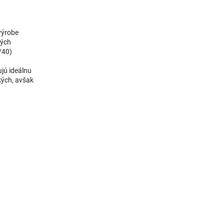
 výrobe
ných
0/40)
ujú ideálnu
kých, avšak