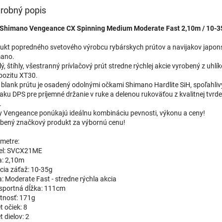
robný popis
 Shimano Vengeance CX Spinning Medium Moderate Fast 2,10m / 10-3
ukt popredného svetového výrobcu rybárskych prútov a navijakov japons
ano.
ý, štíhly, všestranný prívlačový prút stredne rýchlej akcie vyrobený z uhl
ozitu XT30.
ý blank prútu je osadený odolnými očkami Shimano Hardlite SiH, spoľahl
jaku DPS pre príjemné držanie v ruke a delenou rukoväťou z kvalitnej tvrd
.
y Vengeance ponúkajú ideálnu kombináciu pevnosti, výkonu a ceny!
bený značkový produkt za výbornú cenu!
metre:
el: SVCX21ME
a: 2,10m
cia záťaž: 10-35g
a: Moderate Fast - stredne rýchla akcia
sportná dĺžka: 111cm
nosť: 171g
t očiek: 8
 dielov: 2