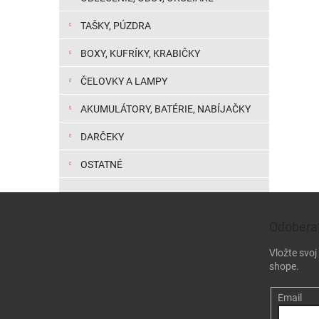
TAŠKY, PÚZDRA
BOXY, KUFRÍKY, KRABIČKY
ČELOVKY A LAMPY
AKUMULÁTORY, BATÉRIE, NABÍJAČKY
DARČEKY
OSTATNÉ
Zápätie
Odoberať
Vložte svo
shope.
Email