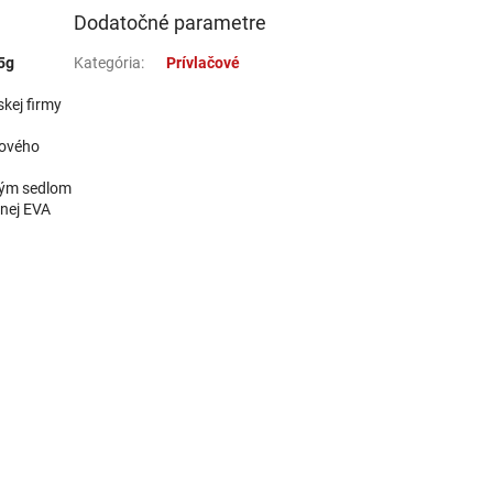
Dodatočné parametre
5g
Kategória
:
Prívlačové
kej firmy
íkového
ivým sedlom
enej EVA