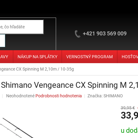
+421 903 569 009
ĽAVY
NÁKUP NA SPLÁTKY
VERNOSTNÝ PROGRAM
HOSŤO
ngeance CX Spinning M 2,10m / 10-35g
t Shimano Vengeance CX Spinning M 2,
Priemerné hodnotenie produktu je 0,0 z 5 hviezdičiek.
Neohodnotené
Podrobnosti hodnotenia
Značka:
SHIMANO
39,95 €
33,
Jednotko
u dod