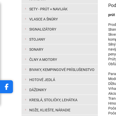
Pod
SETY - PRÚT + NAVIJÁK
prút
VLASCE A ŠNÚRY
Prod
SIGNALIZÁTORY
Shim
Skvel
komp
STOJANY
Siln
navi
SONARY
peny
Prút
ČLNY A MOTORY
Obľú
BIVAKY, KEMPINGOVÉ PRÍSLUŠENSTVO
Para
Mod
HOTOVÉ JEDLÁ
Dĺžk
Vrha
DÁŽDNIKY
Akci
Tran
KRESLÁ, STOLIČKY, LEHÁTKA
Hmot
Poče
NOŽE, KLIEŠTE, NÁRADIE
Počet