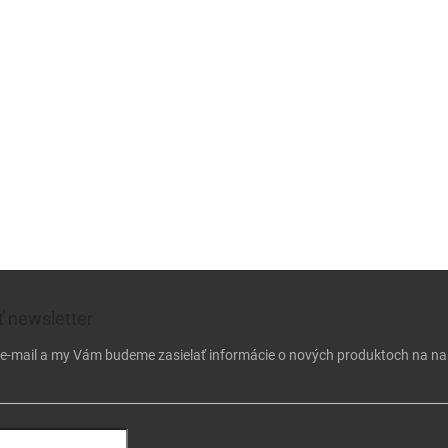
 newsletter
j e-mail a my Vám budeme zasielať informácie o nových produktoch na n