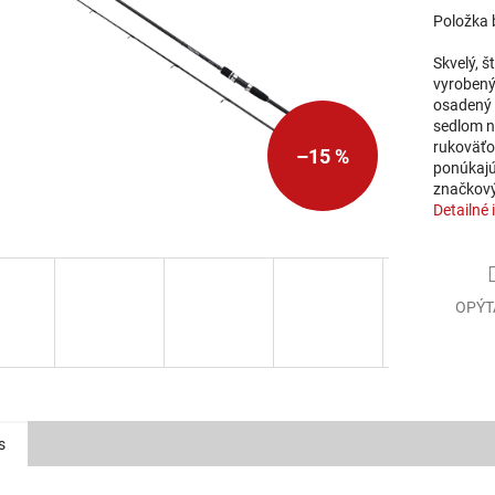
Položka 
Skvelý, š
vyrobený
osadený 
sedlom n
rukoväťo
–15 %
ponúkajú
značkový
Detailné 
OPÝT
s