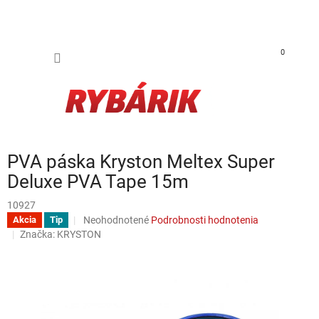
Prejsť na obsah
NÁKUP
0
PVA páska Kryston Meltex Super
Deluxe PVA Tape 15m
10927
Priemerné hodnotenie produktu je 0,0 z 5 hviezdičiek.
Neohodnotené
Podrobnosti hodnotenia
Akcia
Tip
Značka:
KRYSTON