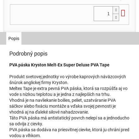
Do 
Popis
Podrobný popis
PVA páska Kryston Melt-Ex Super Deluxe PVA Tape
Produkt svetovej jednotky vo výrobe kaprových náväzcových
šnúrok anglickej firmy Kryston.
Meltex Tape je extra pevná PVA páska, ktorá sa rozpúšťa aj vo
vode s nízkou teplotou a je jedna z najlepších na trhu.
Vhodná je na navliekanie boilies, peliet, uzatváranie PVA
sáčkov alebo fixáciu montáže a vďaka svojej pevnosti je
vhodná aj na ďaleké silové nahadzovanie.
Táto PVA páska má antistatický povrch nelepí sa a jednoducho
sa odvíja z cievky.
PVA páska sa dodáva na priesvitnej cievke, ktorá ju chráni pred
vodou a vlhkom.