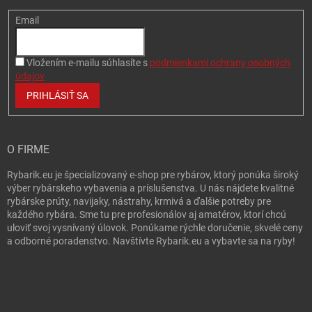
Email
Vložením e-mailu súhlasíte s
podmienkami ochrany osobných
údajov
PRIHLÁSIŤ SA
O FIRME
Rybarik.eu je špecializovaný e-shop pre rybárov, ktorý ponúka široký
výber rybárskeho vybavenia a príslušenstva. U nás nájdete kvalitné
rybárske prúty, navijaky, nástrahy, krmivá a ďalšie potreby pre
každého rybára. Sme tu pre profesionálov aj amatérov, ktorí chcú
uloviť svoj vysnívaný úlovok. Ponúkame rýchle doručenie, skvelé ceny
a odborné poradenstvo. Navštívte Rybarik.eu a vybavte sa na ryby!