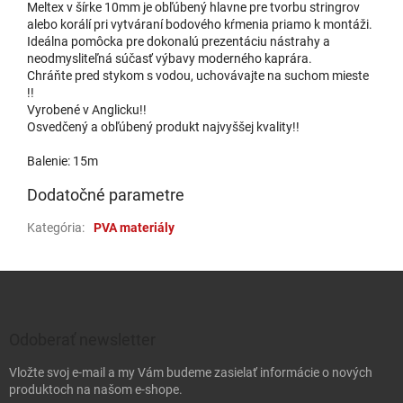
Meltex v šírke 10mm je obľúbený hlavne pre tvorbu stringrov
alebo korálí pri vytváraní bodového kŕmenia priamo k montáži.
Ideálna pomôcka pre dokonalú prezentáciu nástrahy a
neodmysliteľná súčasť výbavy moderného kaprára.
Chráňte pred stykom s vodou, uchovávajte na suchom mieste
!!
Vyrobené v Anglicku!!
Osvedčený a obľúbený produkt najvyššej kvality!!
Balenie: 15m
Dodatočné parametre
Kategória
:
PVA materiály
Zápätie
Odoberať newsletter
Vložte svoj e-mail a my Vám budeme zasielať informácie o nových
produktoch na našom e-shope.