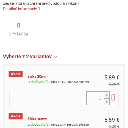
cievke, ktorá ju chráni pred vodou a vlhkom.
Detailné informácie
OPÝTAŤ SA
Vyberte z 2 variantov
Akcia
5,89 €
šírka 20mm
u dodávateľa
| 10927
EAN:
5060041390633
6,20 €
Do 
Akcia
5,89 €
šírka 10mm
u dodávateľa
| 10932
EAN:
5060041390640
6,20 €