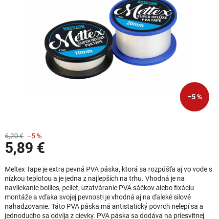
–5 %
6,20 €
–5 %
5,89 €
Jednotková cena:
Meltex Tape je extra pevná PVA páska, ktorá sa rozpúšťa aj vo vode s
nízkou teplotou a je jedna z najlepších na trhu. Vhodná je na
navliekanie boilies, peliet, uzatváranie PVA sáčkov alebo fixáciu
montáže a vďaka svojej pevnosti je vhodná aj na ďaleké silové
nahadzovanie. Táto PVA páska má antistatický povrch nelepí sa a
jednoducho sa odvíja z cievky. PVA páska sa dodáva na priesvitnej