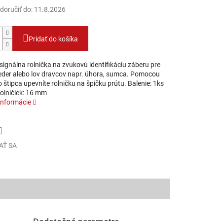
oručiť do:
11.8.2026
Pridať do košíka
signálna rolnička na zvukovú identifikáciu záberu pre
eeder alebo lov dravcov napr. úhora, sumca. Pomocou
štipca upevníte rolničku na špičku prútu. Balenie: 1ks
rolničiek: 16 mm
informácie
AŤ SA