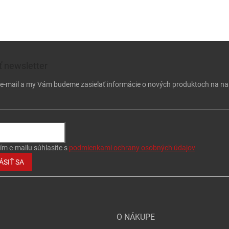
 newsletter
j e-mail a my Vám budeme zasielať informácie o nových produktoch na n
ím e-mailu súhlasíte s
podmienkami ochrany osobných údajov
ÁSIŤ SA
O NÁKUPE