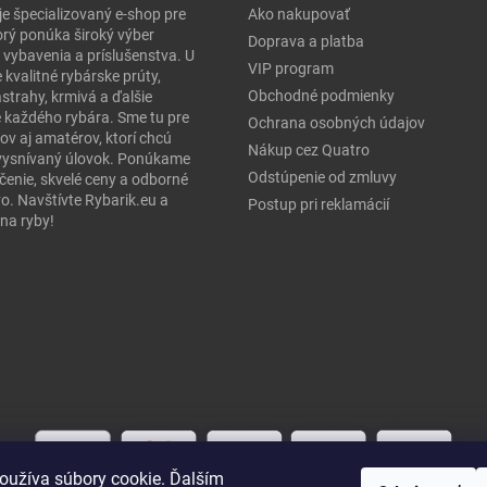
je špecializovaný e-shop pre
Ako nakupovať
orý ponúka široký výber
Doprava a platba
 vybavenia a príslušenstva. U
VIP program
 kvalitné rybárske prúty,
Obchodné podmienky
ástrahy, krmivá a ďalšie
e každého rybára. Sme tu pre
Ochrana osobných údajov
ov aj amatérov, ktorí chcú
Nákup cez Quatro
j vysnívaný úlovok. Ponúkame
Odstúpenie od zmluvy
čenie, skvelé ceny a odborné
o. Navštívte Rybarik.eu a
Postup pri reklamácií
na ryby!
oužíva súbory cookie. Ďalším