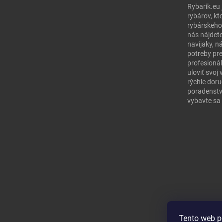
Rybarik.eu 
rybárov, kt
rybárskeho
nás nájdete
navijaky, n
potreby pr
profesionál
uloviť svo
rýchle doru
poradenstv
vybavte sa 
Tento web p