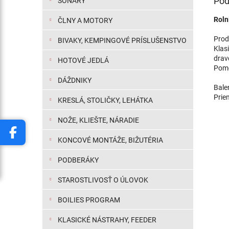
Pod
SONARY
Roln
ČLNY A MOTORY
Prod
BIVAKY, KEMPINGOVÉ PRÍSLUŠENSTVO
Klas
drav
HOTOVÉ JEDLÁ
Pomo
DÁŽDNIKY
Bale
Prie
KRESLÁ, STOLIČKY, LEHÁTKA
NOŽE, KLIEŠTE, NÁRADIE
KONCOVÉ MONTÁŽE, BIŽUTÉRIA
PODBERÁKY
STAROSTLIVOSŤ O ÚLOVOK
BOILIES PROGRAM
KLASICKÉ NÁSTRAHY, FEEDER