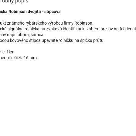
robný popis
ička Robinson dvojitá - štipcová
ukt známeho rybárskeho výrobcu firmy Robinson.
ická signálna rolnička na zvukovú identifikáciu záberu pre lov na feeder a
cov napr. úhora, sumca.
cou kovového štipca upevníte rolničku na špičku prútu.
nie: 1ks
mer rolničiek: 16 mm