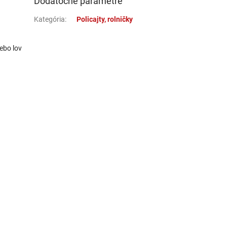
Dodatočné parametre
Kategória
:
Policajty, rolničky
lebo lov