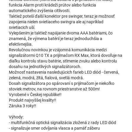
funkcia Alarm proti krádeži prútov alebo funkcia
automatického zvýšenia citlivosti.
Taktiež poteší ďalší konektor pre swinger, teraz je možnosť
zapojenia nielen svietiaceho swingra ale aj napríklad
svietiacich uší.
Vylepšením je taktiež napájanie dvoma AAA batériami, čo
znamená, že výmena batérií je teraz jednoduchšia a
efektívnejšia.
Revolučnou novinkou je vzájomná komunikácia medzi
signalizátormi Q10 TX a prijímačom RX Max, ktorá dovoľuje na
diaľku kontrolu stavu batérie, stlmenie zvuku alebo kontrolu
dosahu na jednotlivých signalizátoroch.
Možnosť nastavenia nasledujúcich farieb LED diód - červená,
zelená, modrá, žltá, fialová, svetlá modrá.
Dosah signalizátora po spárovaní s prijímačom je niekoľko
stoviek metrov, na rovnom priestranstve až 500m!
Vyrobené v Českej republike!!
Produkt najvyššej kvality!!
Záruka 3 roky!!
Výhody:
- multifunkčná optická signalizácia zložená z rady LED diód
- signalizuje smer odvíjania vlasca a pamäť záberu