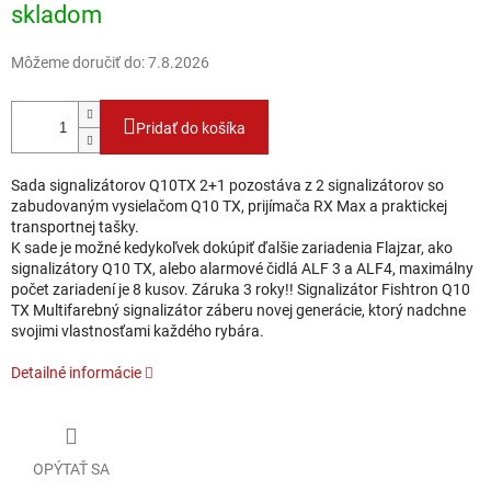
skladom
Môžeme doručiť do:
7.8.2026
Pridať do košíka
Sada signalizátorov Q10TX 2+1 pozostáva z 2 signalizátorov so
zabudovaným vysielačom Q10 TX, prijímača RX Max a praktickej
transportnej tašky.
K sade je možné kedykoľvek dokúpiť ďalšie zariadenia Flajzar, ako
signalizátory Q10 TX, alebo alarmové čidlá ALF 3 a ALF4, maximálny
počet zariadení je 8 kusov. Záruka 3 roky!! Signalizátor Fishtron Q10
TX Multifarebný signalizátor záberu novej generácie, ktorý nadchne
svojimi vlastnosťami každého rybára.
Detailné informácie
OPÝTAŤ SA