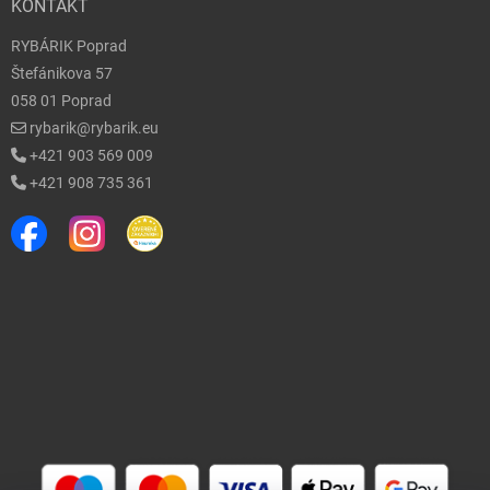
KONTAKT
RYBÁRIK Poprad
Štefánikova 57
058 01 Poprad
rybarik@rybarik.eu
+421 903 569 009
+421 908 735 361