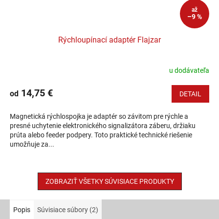
až
–9 %
Rýchloupínací adaptér Flajzar
u dodávateľa
14,75 €
od
DETAIL
Magnetická rýchlospojka je adaptér so závitom pre rýchle a
presné uchytenie elektronického signalizátora záberu, držiaku
prúta alebo feeder podpery. Toto praktické technické riešenie
umožňuje za...
ZOBRAZIŤ VŠETKY SÚVISIACE PRODUKTY
Popis
Súvisiace súbory (2)