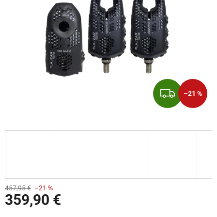
ZADA
–21 %
457,95 €
–21 %
359,90 €
Jednotková cena: