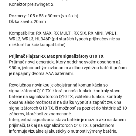
Konektor pre swinger: 2
Rozmery: 105 x 58 x 30mm (v x š x h)
Dĺžka závitu: 20mm
Kompatibilita: RX MAX, RX MULTI, RX SIX, RX MINI, WRL1,
WRL2, WRL3, HL346P (pri starších typoch prijímačov nie sú
niektoré funkcie kompatibilné)
Prijímač Flajzar RX Max pre signalizátory Q10 TX
Prijímač novej generácie, ktorý nadchne svojim dosahom až
950m, jednoduchým ovládaním a dlhou výdržou batérií, pričom
je napájaný dvoma AAA batériami.
Revolučnou novinkou je obojstranná komunikácia so
signalizátormi Q10 TX, ktorá prináša funkciu kontroly stavu
batérie na signalizátoroch Q10 TX, voliteľnú funkciu kontroly
dosahu alebo možnosť si na diaľku vypnúť a zapnúť zvuk na
signalizátoroch Q10 TX, či možnosť sa pozrieť do histórie až 10
záberov, ktoré boli zaznamenané.
Inteligentná signalizácia stavu batérie je možná ako na daném
prijímači, tak aj na signalizátoroch Q10 TX, s predstihom
informuje vizuálne aj akusticky o nutnosti výmeny batérie.