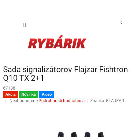
Prejsť na obsah
NÁKUP
0
Sada signalizátorov Flajzar Fishtron
Q10 TX 2+1
67188
Akcia
Novinka
Video
Priemerné hodnotenie produktu je 0,0 z 5 hviezdičiek.
Neohodnotené
Podrobnosti hodnotenia
Značka:
FLAJZAR