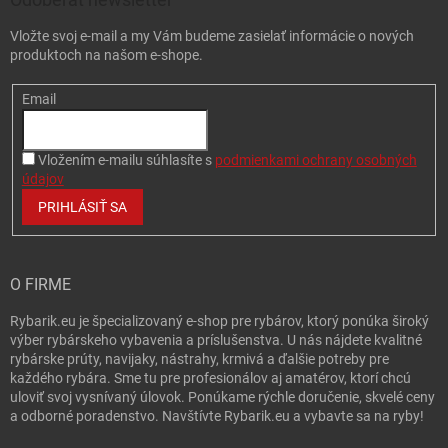
Vložte svoj e-mail a my Vám budeme zasielať informácie o nových
produktoch na našom e-shope.
Email
Vložením e-mailu súhlasíte s
podmienkami ochrany osobných
údajov
PRIHLÁSIŤ SA
O FIRME
Rybarik.eu je špecializovaný e-shop pre rybárov, ktorý ponúka široký
výber rybárskeho vybavenia a príslušenstva. U nás nájdete kvalitné
rybárske prúty, navijaky, nástrahy, krmivá a ďalšie potreby pre
každého rybára. Sme tu pre profesionálov aj amatérov, ktorí chcú
uloviť svoj vysnívaný úlovok. Ponúkame rýchle doručenie, skvelé ceny
a odborné poradenstvo. Navštívte Rybarik.eu a vybavte sa na ryby!