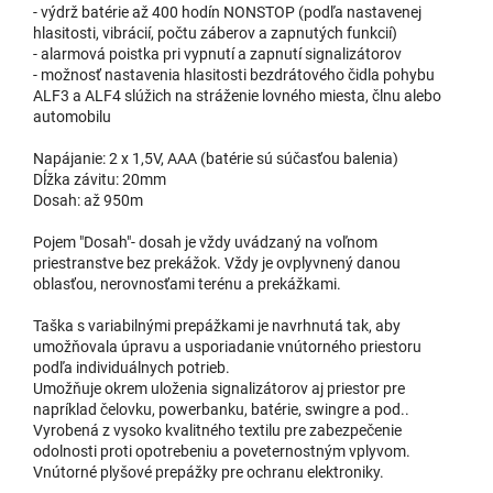
- výdrž batérie až 400 hodín NONSTOP (podľa nastavenej
hlasitosti, vibrácií, počtu záberov a zapnutých funkcií)
- alarmová poistka pri vypnutí a zapnutí signalizátorov
- možnosť nastavenia hlasitosti bezdrátového čidla pohybu
ALF3 a ALF4 slúžich na stráženie lovného miesta, člnu alebo
automobilu
Napájanie: 2 x 1,5V, AAA (batérie sú súčasťou balenia)
Dĺžka závitu: 20mm
Dosah: až 950m
Pojem "Dosah"- dosah je vždy uvádzaný na voľnom
priestranstve bez prekážok. Vždy je ovplyvnený danou
oblasťou, nerovnosťami terénu a prekážkami.
Taška s variabilnými prepážkami je navrhnutá tak, aby
umožňovala úpravu a usporiadanie vnútorného priestoru
podľa individuálnych potrieb.
Umožňuje okrem uloženia signalizátorov aj priestor pre
napríklad čelovku, powerbanku, batérie, swingre a pod..
Vyrobená z vysoko kvalitného textilu pre zabezpečenie
odolnosti proti opotrebeniu a poveternostným vplyvom.
Vnútorné plyšové prepážky pre ochranu elektroniky.