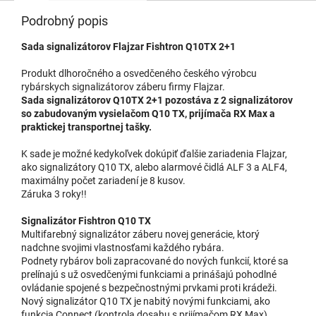
Podrobný popis
Sada signalizátorov Flajzar Fishtron Q10TX 2+1
Produkt dlhoročného a osvedčeného českého výrobcu
rybárskych signalizátorov záberu firmy Flajzar.
Sada signalizátorov Q10TX 2+1 pozostáva z 2 signalizátorov
so zabudovaným vysielačom Q10 TX, prijímača RX Max a
praktickej transportnej tašky.
K sade je možné kedykoľvek dokúpiť ďalšie zariadenia Flajzar,
ako signalizátory Q10 TX, alebo alarmové čidlá ALF 3 a ALF4,
maximálny počet zariadení je 8 kusov.
Záruka 3 roky!!
Signalizátor Fishtron Q10 TX
Multifarebný signalizátor záberu novej generácie, ktorý
nadchne svojimi vlastnosťami každého rybára.
Podnety rybárov boli zapracované do nových funkcií, ktoré sa
prelínajú s už osvedčenými funkciami a prinášajú pohodlné
ovládanie spojené s bezpečnostnými prvkami proti krádeži.
Nový signalizátor Q10 TX je nabitý novými funkciami, ako
funkcia Connect (kontrola dosahu s prijímačom RX Max),