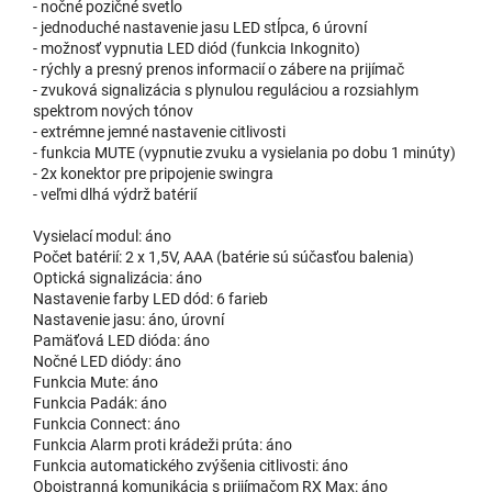
- nočné pozičné svetlo
- jednoduché nastavenie jasu LED stĺpca, 6 úrovní
- možnosť vypnutia LED diód (funkcia Inkognito)
- rýchly a presný prenos informacií o zábere na prijímač
- zvuková signalizácia s plynulou reguláciou a rozsiahlym
spektrom nových tónov
- extrémne jemné nastavenie citlivosti
- funkcia MUTE (vypnutie zvuku a vysielania po dobu 1 minúty)
- 2x konektor pre pripojenie swingra
- veľmi dlhá výdrž batérií
Vysielací modul: áno
Počet batérií: 2 x 1,5V, AAA (batérie sú súčasťou balenia)
Optická signalizácia: áno
Nastavenie farby LED dód: 6 farieb
Nastavenie jasu: áno, úrovní
Pamäťová LED dióda: áno
Nočné LED diódy: áno
Funkcia Mute: áno
Funkcia Padák: áno
Funkcia Connect: áno
Funkcia Alarm proti krádeži prúta: áno
Funkcia automatického zvýšenia citlivosti: áno
Obojstranná komunikácia s prijímačom RX Max: áno