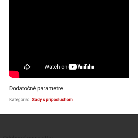
Dodatočné parametre
Kategória
:
Sady s priposluchom
Zápätie
Odoberať newsletter