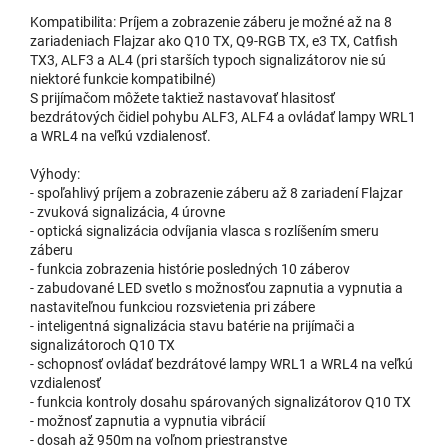
Kompatibilita: Príjem a zobrazenie záberu je možné až na 8
zariadeniach Flajzar ako Q10 TX, Q9-RGB TX, e3 TX, Catfish
TX3, ALF3 a AL4 (pri starších typoch signalizátorov nie sú
niektoré funkcie kompatibilné)
S prijímačom môžete taktiež nastavovať hlasitosť
bezdrátových čidiel pohybu ALF3, ALF4 a ovládať lampy WRL1
a WRL4 na veľkú vzdialenosť.
Výhody:
- spoľahlivý príjem a zobrazenie záberu až 8 zariadení Flajzar
- zvuková signalizácia, 4 úrovne
- optická signalizácia odvíjania vlasca s rozlíšením smeru
záberu
- funkcia zobrazenia histórie posledných 10 záberov
- zabudované LED svetlo s možnosťou zapnutia a vypnutia a
nastaviteľnou funkciou rozsvietenia pri zábere
- inteligentná signalizácia stavu batérie na prijímači a
signalizátoroch Q10 TX
- schopnosť ovládať bezdrátové lampy WRL1 a WRL4 na veľkú
vzdialenosť
- funkcia kontroly dosahu spárovaných signalizátorov Q10 TX
- možnosť zapnutia a vypnutia vibrácií
- dosah až 950m na voľnom priestranstve