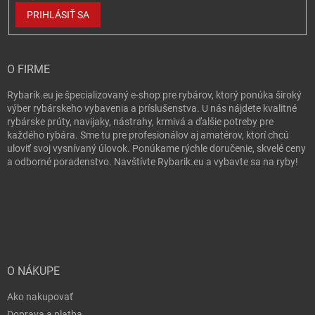
PRIHLÁSIŤ SA
O FIRME
Rybarik.eu je špecializovaný e-shop pre rybárov, ktorý ponúka široký
výber rybárskeho vybavenia a príslušenstva. U nás nájdete kvalitné
rybárske prúty, navijaky, nástrahy, krmivá a ďalšie potreby pre
každého rybára. Sme tu pre profesionálov aj amatérov, ktorí chcú
uloviť svoj vysnívaný úlovok. Ponúkame rýchle doručenie, skvelé ceny
a odborné poradenstvo. Navštívte Rybarik.eu a vybavte sa na ryby!
O NÁKUPE
Ako nakupovať
Doprava a platba