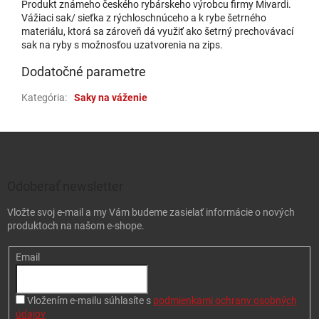
Produkt známeho českého rybárskeho výrobcu firmy Mivardi.
Vážiaci sak/ sieťka z rýchloschnúceho a k rybe šetrného
materiálu, ktorá sa zároveň dá využiť ako šetrný prechovávací
sak na ryby s možnosťou uzatvorenia na zips.
Dodatočné parametre
Kategória
:
Saky na váženie
Zápätie
Odoberať newsletter
Vložte svoj e-mail a my Vám budeme zasielať informácie o nových
produktoch na našom e-shope.
Email
Vložením e-mailu súhlasíte s
podmienkami ochrany osobných
údajov