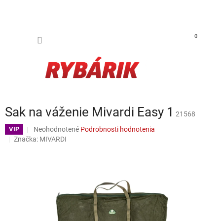
Prejsť na obsah
NÁKUP
0
Sak na váženie Mivardi Easy 1
21568
Priemerné hodnotenie produktu je 0,0 z 5 hviezdičiek.
Neohodnotené
Podrobnosti hodnotenia
VIP
Značka:
MIVARDI