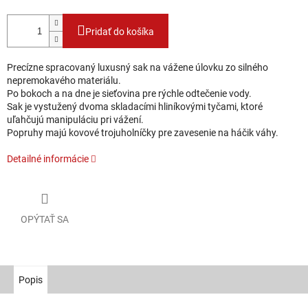
Pridať do košíka
Precízne spracovaný luxusný sak na vážene úlovku zo silného
nepremokavého materiálu.
Po bokoch a na dne je sieťovina pre rýchle odtečenie vody.
Sak je vystužený dvoma skladacími hliníkovými tyčami, ktoré
uľahčujú manipuláciu pri vážení.
Popruhy majú kovové trojuholníčky pre zavesenie na háčik váhy.
Detailné informácie
OPÝTAŤ SA
Popis