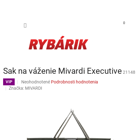
Prejsť na obsah
NÁKUP
0
Sak na váženie Mivardi Executive
21148
Priemerné hodnotenie produktu je 0,0 z 5 hviezdičiek.
Neohodnotené
Podrobnosti hodnotenia
VIP
Značka:
MIVARDI