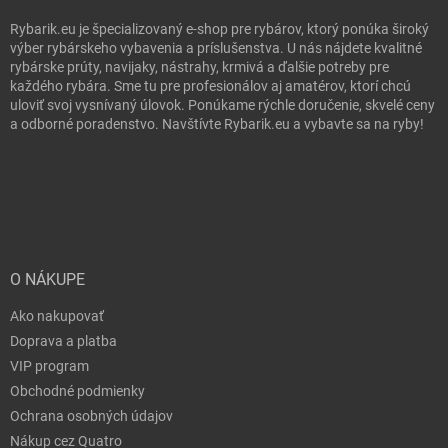
Rybarik.eu je špecializovaný e-shop pre rybárov, ktorý ponúka široký
výber rybárskeho vybavenia a príslušenstva. U nás nájdete kvalitné
rybárske prúty, navijaky, nástrahy, krmivá a ďalšie potreby pre
každého rybára. Sme tu pre profesionálov aj amatérov, ktorí chcú
uloviť svoj vysnívaný úlovok. Ponúkame rýchle doručenie, skvelé ceny
a odborné poradenstvo. Navštívte Rybarik.eu a vybavte sa na ryby!
O NÁKUPE
Ako nakupovať
Doprava a platba
VIP program
Obchodné podmienky
Ochrana osobných údajov
Nákup cez Quatro