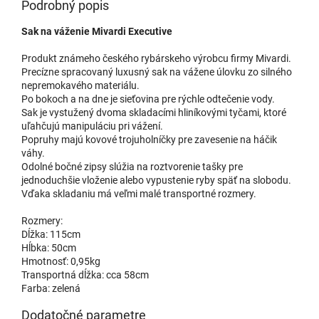
Podrobný popis
Sak na váženie Mivardi Executive
Produkt známeho českého rybárskeho výrobcu firmy Mivardi.
Precízne spracovaný luxusný sak na vážene úlovku zo silného
nepremokavého materiálu.
Po bokoch a na dne je sieťovina pre rýchle odtečenie vody.
Sak je vystužený dvoma skladacími hliníkovými tyčami, ktoré
uľahčujú manipuláciu pri vážení.
Popruhy majú kovové trojuholníčky pre zavesenie na háčik
váhy.
Odolné bočné zipsy slúžia na roztvorenie tašky pre
jednoduchšie vloženie alebo vypustenie ryby späť na slobodu.
Vďaka skladaniu má veľmi malé transportné rozmery.
Rozmery:
Dĺžka: 115cm
Hĺbka: 50cm
Hmotnosť: 0,95kg
Transportná dĺžka: cca 58cm
Farba: zelená
Dodatočné parametre