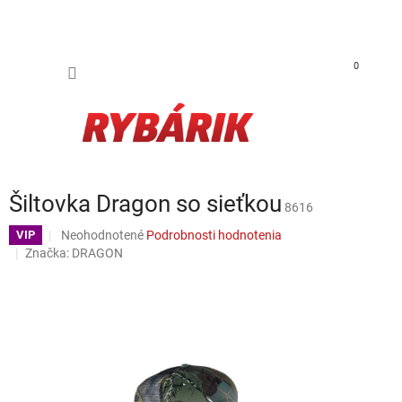
Prejsť na obsah
NÁKUP
0
Šiltovka Dragon so sieťkou
8616
Priemerné hodnotenie produktu je 0,0 z 5 hviezdičiek.
Neohodnotené
Podrobnosti hodnotenia
VIP
Značka:
DRAGON