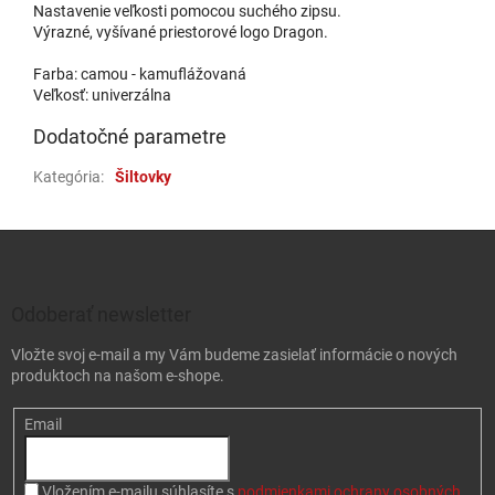
Nastavenie veľkosti pomocou suchého zipsu.
Výrazné, vyšívané priestorové logo Dragon.
Farba: camou - kamuflážovaná
Veľkosť: univerzálna
Dodatočné parametre
Kategória
:
Šiltovky
Zápätie
Odoberať newsletter
Vložte svoj e-mail a my Vám budeme zasielať informácie o nových
produktoch na našom e-shope.
Email
Vložením e-mailu súhlasíte s
podmienkami ochrany osobných