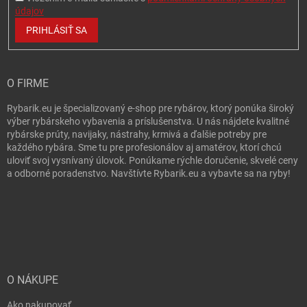
údajov
PRIHLÁSIŤ SA
O FIRME
Rybarik.eu je špecializovaný e-shop pre rybárov, ktorý ponúka široký
výber rybárskeho vybavenia a príslušenstva. U nás nájdete kvalitné
rybárske prúty, navijaky, nástrahy, krmivá a ďalšie potreby pre
každého rybára. Sme tu pre profesionálov aj amatérov, ktorí chcú
uloviť svoj vysnívaný úlovok. Ponúkame rýchle doručenie, skvelé ceny
a odborné poradenstvo. Navštívte Rybarik.eu a vybavte sa na ryby!
O NÁKUPE
Ako nakupovať