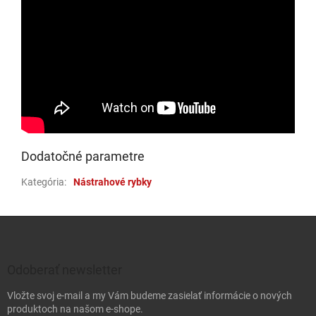
Dodatočné parametre
Kategória
:
Nástrahové rybky
Zápätie
Odoberať newsletter
Vložte svoj e-mail a my Vám budeme zasielať informácie o nových
produktoch na našom e-shope.