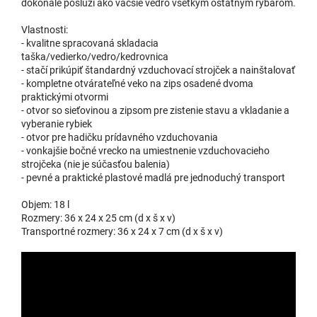
dokonale poslúži ako väčšie vedro všetkým ostatným rybárom.
Vlastnosti:
- kvalitne spracovaná skladacia
taška/vedierko/vedro/kedrovnica
- stačí prikúpiť štandardný vzduchovací strojček a nainštalovať
- kompletne otvárateľné veko na zips osadené dvoma
praktickými otvormi
- otvor so sieťovinou a zipsom pre zistenie stavu a vkladanie a
vyberanie rybiek
- otvor pre hadičku prídavného vzduchovania
- vonkajšie bočné vrecko na umiestnenie vzduchovacieho
strojčeka (nie je súčasťou balenia)
- pevné a praktické plastové madlá pre jednoduchý transport
Objem: 18 l
Rozmery: 36 x 24 x 25 cm (d x š x v)
Transportné rozmery: 36 x 24 x 7 cm (d x š x v)