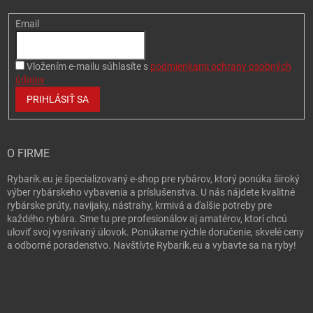
Email
Vložením e-mailu súhlasíte s
podmienkami ochrany osobných
údajov
PRIHLÁSIŤ SA
O FIRME
Rybarik.eu je špecializovaný e-shop pre rybárov, ktorý ponúka široký
výber rybárskeho vybavenia a príslušenstva. U nás nájdete kvalitné
rybárske prúty, navijaky, nástrahy, krmivá a ďalšie potreby pre
každého rybára. Sme tu pre profesionálov aj amatérov, ktorí chcú
uloviť svoj vysnívaný úlovok. Ponúkame rýchle doručenie, skvelé ceny
a odborné poradenstvo. Navštívte Rybarik.eu a vybavte sa na ryby!