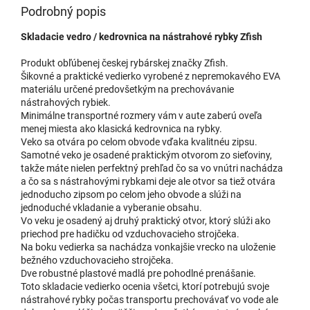
Podrobný popis
Skladacie vedro / kedrovnica na nástrahové rybky Zfish
Produkt obľúbenej českej rybárskej značky Zfish.
Šikovné a praktické vedierko vyrobené z nepremokavého EVA
materiálu určené predovšetkým na prechovávanie
nástrahových rybiek.
Minimálne transportné rozmery vám v aute zaberú oveľa
menej miesta ako klasická kedrovnica na rybky.
Veko sa otvára po celom obvode vďaka kvalitnéu zipsu.
Samotné veko je osadené praktickým otvorom zo sieťoviny,
takže máte nielen perfektný prehľad čo sa vo vnútri nachádza
a čo sa s nástrahovými rybkami deje ale otvor sa tiež otvára
jednoducho zipsom po celom jeho obvode a slúži na
jednoduché vkladanie a vyberanie obsahu.
Vo veku je osadený aj druhý praktický otvor, ktorý slúži ako
priechod pre hadičku od vzduchovacieho strojčeka.
Na boku vedierka sa nachádza vonkajšie vrecko na uloženie
bežného vzduchovacieho strojčeka.
Dve robustné plastové madlá pre pohodlné prenášanie.
Toto skladacie vedierko ocenia všetci, ktorí potrebujú svoje
nástrahové rybky počas transportu prechovávať vo vode ale