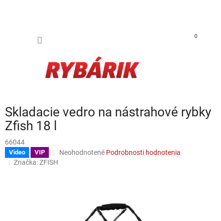
Prejsť na obsah
NÁKUP
0
Skladacie vedro na nástrahové rybky
Zfish 18 l
66044
Priemerné hodnotenie produktu je 0,0 z 5 hviezdičiek.
Neohodnotené
Podrobnosti hodnotenia
Video
VIP
Značka:
ZFISH