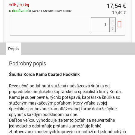
17,54 €
20lb / 9,1kg
u dodávateľa
| 4245
EAN:
5060062118032
19,49 €
Do 
Popis
Podrobný popis
Šnúrka Korda Kamo Coated Hooklink
Revolučná potiahnutá stužená nadväzcová šnúrka od
popredného anglického kaprárskeho špecialistu firmy Korda.
Kamo je super pevná, rýchlo potápavá, kaprárska šnúrka so
stuženým maskáčovým poťahom, ktorý vďaka svojej
špeciálnej pruhovanej kamuflážovanej farbe dokáže úplne
splynúť s každým podkladom na dne.
Ďaľšou veľkou výhodou je, že tento poťah sa neuveriteľne
jednoducho odstraňuje prstami a umožňuje ľahké
zhotovovanie moderných kaprových montáží od jednoduchých