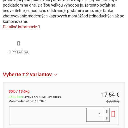
podkladom na dne. Ďaľšou veľkou výhodou je, že tento poťah sa
neuveriteľne jednoducho odstraňuje prstami a umožňuje ľahké
zhotovovanie moderných kaprových montáží od jednoduchých až po
kombinované.
Detailné informácie
OPÝTAŤ SA
Vyberte z 2 variantov
30lb / 13,6kg
17,54 €
skladom
| 4207
EAN:
5060062118049
19,49 €
Môžeme doručiť do:
7.8.2026
Do 