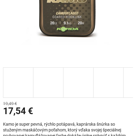
19,49 €
17,54 €
Jednotková cena:
Kamo je super pevná, rýchlo potápavá, kaprárska šnúrka so
stuženým maskáčovým poťahom, ktorý vďaka svojej špeciálnej
pruhovanej kamuflážovanej farbe dokáže úplne splynúť s každým