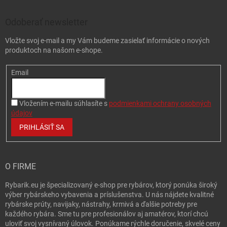
Odoberať newsletter
Vložte svoj e-mail a my Vám budeme zasielať informácie o nových
produktoch na našom e-shope.
Email
Vložením e-mailu súhlasíte s
podmienkami ochrany osobných
údajov
PRIHLÁSIŤ SA
O FIRME
Rybarik.eu je špecializovaný e-shop pre rybárov, ktorý ponúka široký
výber rybárskeho vybavenia a príslušenstva. U nás nájdete kvalitné
rybárske prúty, navijaky, nástrahy, krmivá a ďalšie potreby pre
každého rybára. Sme tu pre profesionálov aj amatérov, ktorí chcú
uloviť svoj vysnívaný úlovok. Ponúkame rýchle doručenie, skvelé ceny