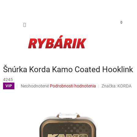
Prejsť na obsah
NÁKUP
0
Šnúrka Korda Kamo Coated Hooklink
4245
Priemerné hodnotenie produktu je 0,0 z 5 hviezdičiek.
Neohodnotené
Podrobnosti hodnotenia
Značka:
KORDA
VIP