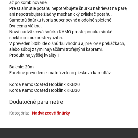
až po kombinované.
Pre stiahnutie poťahu nepotrebujete šnúrku nahrievať na pare,
ani nepotrebujete žiadny mechanický zvliekač poťahu.
Samotnú šnúrku tvoria super pevné a odolné spletené
Dyneema vlákna.
Nová nadväzcová šnúrka KAMO proste ponúka široké
spektrum možností využitia.
V prevedení 30lb ide o šnúrku vhodnú aj pre lov v prekážkach,
alebo súboj z tými najväčšími trofejnými kaprami.
Produkt najvyššej kvality!!
Balenie: 20m
Farebné prevedenie: matná zeleno piesková kamufláž
Korda Kamo Coated Hooklink KKB20
Korda Kamo Coated Hooklink KKB30
Dodatočné parametre
Kategória
:
Nadväzcové šnúrky
Zápätie