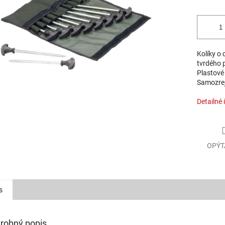
Kolíky o
tvrdého 
Plastové
Samozrej
Detailné 
OPÝT
s
robný popis