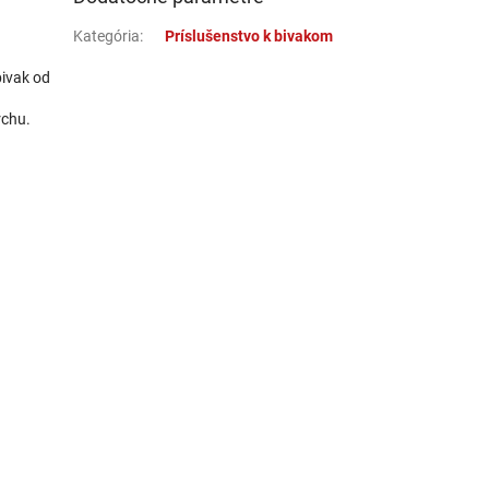
Kategória
:
Príslušenstvo k bivakom
bivak od
rchu.