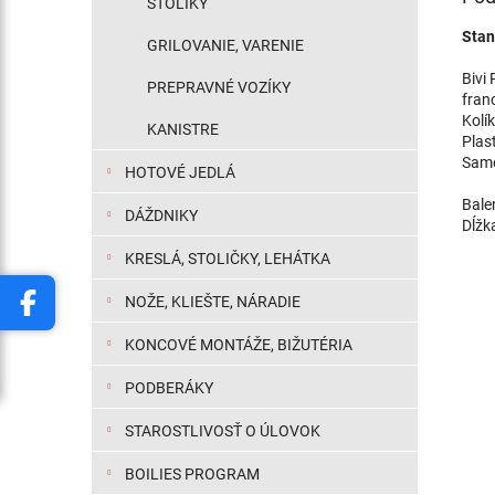
STOLÍKY
Stan
GRILOVANIE, VARENIE
Bivi
PREPRAVNÉ VOZÍKY
fran
Kolí
KANISTRE
Plas
Samo
HOTOVÉ JEDLÁ
Bale
DÁŽDNIKY
Dĺžk
KRESLÁ, STOLIČKY, LEHÁTKA
NOŽE, KLIEŠTE, NÁRADIE
KONCOVÉ MONTÁŽE, BIŽUTÉRIA
PODBERÁKY
STAROSTLIVOSŤ O ÚLOVOK
BOILIES PROGRAM