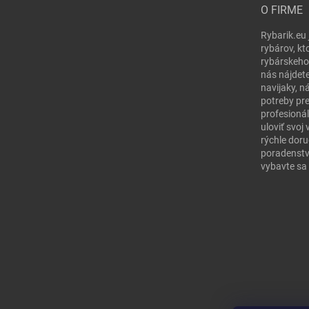
O FIRME
Rybarik.eu 
rybárov, kt
rybárskeho
nás nájdete
navijaky, n
potreby pr
profesionál
uloviť svo
rýchle doru
poradenstv
vybavte sa 