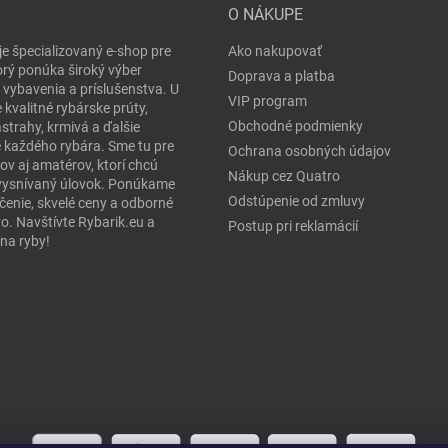
O NÁKUPE
je špecializovaný e-shop pre
Ako nakupovať
orý ponúka široký výber
Doprava a platba
 vybavenia a príslušenstva. U
VIP program
 kvalitné rybárske prúty,
Obchodné podmienky
ástrahy, krmivá a ďalšie
e každého rybára. Sme tu pre
Ochrana osobných údajov
ov aj amatérov, ktorí chcú
Nákup cez Quatro
j vysnívaný úlovok. Ponúkame
Odstúpenie od zmluvy
čenie, skvelé ceny a odborné
o. Navštívte Rybarik.eu a
Postup pri reklamácií
na ryby!