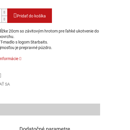
Pridať do košíka
 dĺžke 20cm so závitovým hrotom pre ľahké ukotvenie do
povrchu.
 T-madlo s logom Starbaits.
mosťou je prepravné púzdro.
informácie
AŤ SA
Dodatočné parametre