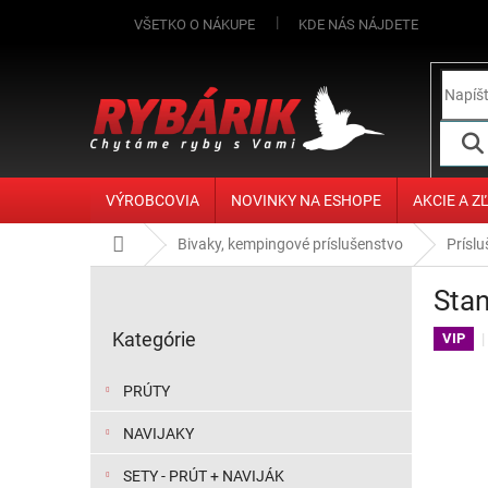
Prejsť na obsah
VŠETKO O NÁKUPE
KDE NÁS NÁJDETE
VÝROBCOVIA
NOVINKY NA ESHOPE
AKCIE A Z
Domov
Bivaky, kempingové príslušenstvo
Prísl
Bočný panel
Stan
Preskočiť kategórie
Kategórie
VIP
PRÚTY
NAVIJAKY
SETY - PRÚT + NAVIJÁK