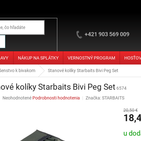
+421 903 569 009
ĽAVY
NÁKUP NA SPLÁTKY
VERNOSTNÝ PROGRAM
HOSŤO
ušenstvo k bivakom
Stanové kolíky Starbaits Bivi Peg Set
ové kolíky Starbaits Bivi Peg Set
6574
Priemerné hodnotenie produktu je 0,0 z 5 hviezdičiek.
Neohodnotené
Podrobnosti hodnotenia
Značka:
STARBAITS
20,50 €
18,
Jednotko
u dod