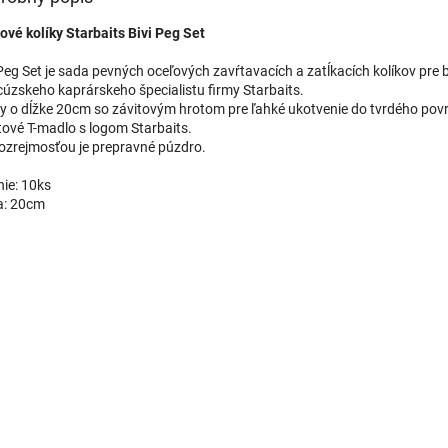
ové kolíky Starbaits Bivi Peg Set
 Peg Set je sada pevných oceľových zavŕtavacích a zatĺkacích kolíkov pre 
cúzskeho kaprárskeho špecialistu firmy Starbaits.
ky o dĺžke 20cm so závitovým hrotom pre ľahké ukotvenie do tvrdého pov
tové T-madlo s logom Starbaits.
zrejmosťou je prepravné púzdro.
nie: 10ks
a: 20cm