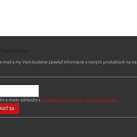
 newsletter
j e-mail a my Vám budeme zasielať informácie o nových produktoch na n
ím e-mailu súhlasíte s
podmienkami ochrany osobných údajov
ÁSIŤ SA