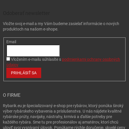
Odoberať newsletter
Vložte svoj e-mail a my Vám budeme zasielať informácie o nových
produktoch na našom e-shope.
Email
Vložením e-mailu súhlasíte s
podmienkami ochrany osobných
údajov
PRIHLÁSIŤ SA
O FIRME
Rybarik.eu je špecializovaný e-shop pre rybárov, ktorý ponúka široký
výber rybárskeho vybavenia a príslušenstva. U nás nájdete kvalitné
rybárske prúty, navijaky, nástrahy, krmivá a ďalšie potreby pre
každého rybára. Sme tu pre profesionálov aj amatérov, ktorí chcú
uloviť svoj vysnívaný úlovok. Ponúkame rýchle doručenie, skvelé ceny