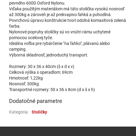
pevného 600D Oxford Nylonu.
Vďaka použitým materiálom má táto stolička vysokú nosnosť
až 300kg a zároveň je až prekvapivo ľahká a pohodlná.
Povrchovú úpravu konštrukcie tvorí odolná komaxitová zelená
farba.
Nylonové popruhy stoličky sú vo vnútri rámu uchytené
pomocou ocelovej tyče.
Ideálna voľba pre rybárčenie "na ľahko", plávanú alebo
camping.
Výborná skladnosť, jednoduchý transport.
Rozmery: 30 x 36 x 40cm (š x d x v)
Celková výška s operadlom: 69cm
Hmotnosť: 1,22kg
Nosnosť: 300kg
Transportné rozmery: 50 x 36 x 8cm (d x š x h)
Dodatočné parametre
Kategória
:
Stoličky
Zápätie