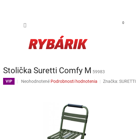
Prejsť na obsah
NÁKUP
0
Stolička Suretti Comfy M
59983
Priemerné hodnotenie produktu je 0,0 z 5 hviezdičiek.
Neohodnotené
Podrobnosti hodnotenia
Značka:
SURETTI
VIP