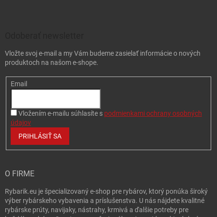
Zápätie
Odoberať newsletter
Vložte svoj e-mail a my Vám budeme zasielať informácie o nových
produktoch na našom e-shope.
Email
Vložením e-mailu súhlasíte s
podmienkami ochrany osobných
údajov
PRIHLÁSIŤ SA
O FIRME
Rybarik.eu je špecializovaný e-shop pre rybárov, ktorý ponúka široký
výber rybárskeho vybavenia a príslušenstva. U nás nájdete kvalitné
rybárske prúty, navijaky, nástrahy, krmivá a ďalšie potreby pre