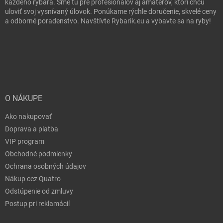
každého rybára. Sme tu pre profesionálov aj amatérov, ktorí chcú
uloviť svoj vysnívaný úlovok. Ponúkame rýchle doručenie, skvelé ceny
a odborné poradenstvo. Navštívte Rybarik.eu a vybavte sa na ryby!
O NÁKUPE
Ako nakupovať
Doprava a platba
VIP program
Obchodné podmienky
Ochrana osobných údajov
Nákup cez Quatro
Odstúpenie od zmluvy
Postup pri reklamácií