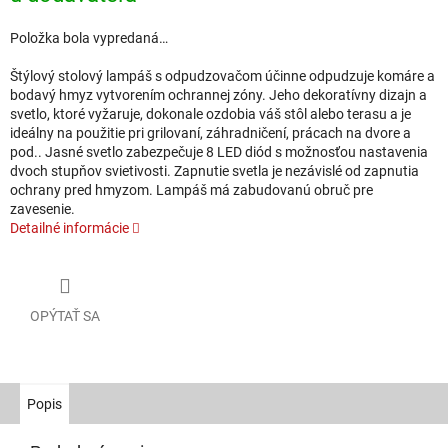
Položka bola vypredaná…
Štýlový stolový lampáš s odpudzovačom účinne odpudzuje komáre a
bodavý hmyz vytvorením ochrannej zóny. Jeho dekoratívny dizajn a
svetlo, ktoré vyžaruje, dokonale ozdobia váš stôl alebo terasu a je
ideálny na použitie pri grilovaní, záhradničení, prácach na dvore a
pod.. Jasné svetlo zabezpečuje 8 LED diód s možnosťou nastavenia
dvoch stupňov svietivosti. Zapnutie svetla je nezávislé od zapnutia
ochrany pred hmyzom. Lampáš má zabudovanú obruč pre
zavesenie.
Detailné informácie
OPÝTAŤ SA
Popis