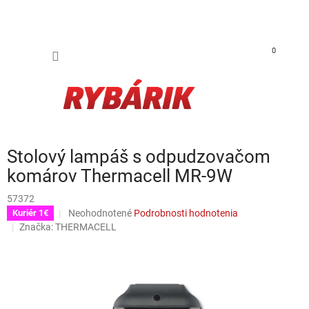
Prejsť na obsah
NÁKUP
0
Stolový lampáš s odpudzovačom
komárov Thermacell MR-9W
57372
Priemerné hodnotenie produktu je 0,0 z 5 hviezdičiek.
Neohodnotené
Podrobnosti hodnotenia
Kuriér 1€
Značka:
THERMACELL