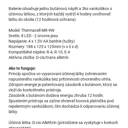
Balenie obsahuje jednu butánovú náplň a 3ks vankúšikov s
účinnou látkou, z ktorých každý vydrží 4 hodiny uvoľnovať
látku do okolia (12 hodinová ochrana).
Model: Thermacell MR-9W
Svetlo: 8 LED - 2 úrovne jasu
Napájanie: 4 x 1,5V AA batérie (tužky)
Rozmery: 188 x 125 x 125mm (v x š x d)
Kompatibilné náplne: R-4, R-10, E-4
Aktívna zložka: D-cis/trans alletrín
Ako to funguje:
Princíp spočíva vo vyparovaní účinnej látky zohrievaním
napusteného vankúšika bez prítomnosti otvoreného ohňa.
Zdrojom energie je patentovaný zásobník s butánom, ktorý sa
vloží do konkrétneho prístroja.
Zásobník s butánom dodáva energiu zhruba 12 hodín.
Spustením prístroja sa začne ohrievať kovová platnička pod
repelentným vankúšikom, čím dochádza k odparovaniu účinnej
látky.
Účinná látka: D-cis-Allethrin (prirodzene sa vyskytuje v kvetoch
chryzantém)