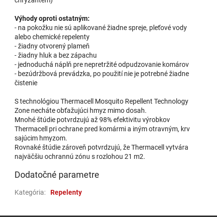
Výhody oproti ostatným:
- na pokožku nie sú aplikované žiadne spreje, pleťové vody
alebo chemické repelenty
- žiadny otvorený plameň
- žiadny hluk a bez zápachu
- jednoduchá náplň pre nepretržité odpudzovanie komárov
- bezúdržbová prevádzka, po použití nie je potrebné žiadne
čistenie
S technológiou Thermacell Mosquito Repellent Technology
Zone necháte obťažujúci hmyz mimo dosah.
Mnohé štúdie potvrdzujú až 98% efektivitu výrobkov
Thermacell pri ochrane pred komármi a iným otravným, krv
sajúcim hmyzom.
Rovnaké štúdie zároveň potvrdzujú, že Thermacell vytvára
najväčšiu ochrannú zónu s rozlohou 21 m2.
Dodatočné parametre
Kategória
:
Repelenty