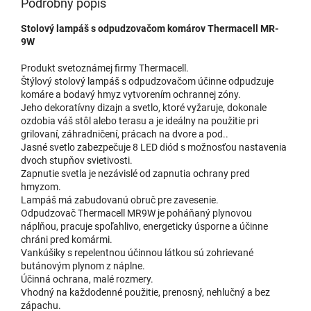
Podrobný popis
Stolový lampáš s odpudzovačom komárov Thermacell MR-
9W
Produkt svetoznámej firmy Thermacell.
Štýlový stolový lampáš s odpudzovačom účinne odpudzuje
komáre a bodavý hmyz vytvorením ochrannej zóny.
Jeho dekoratívny dizajn a svetlo, ktoré vyžaruje, dokonale
ozdobia váš stôl alebo terasu a je ideálny na použitie pri
grilovaní, záhradničení, prácach na dvore a pod..
Jasné svetlo zabezpečuje 8 LED diód s možnosťou nastavenia
dvoch stupňov svietivosti.
Zapnutie svetla je nezávislé od zapnutia ochrany pred
hmyzom.
Lampáš má zabudovanú obruč pre zavesenie.
Odpudzovač Thermacell MR9W je poháňaný plynovou
náplňou, pracuje spoľahlivo, energeticky úsporne a účinne
chráni pred komármi.
Vankúšiky s repelentnou účinnou látkou sú zohrievané
butánovým plynom z náplne.
Účinná ochrana, malé rozmery.
Vhodný na každodenné použitie, prenosný, nehlučný a bez
zápachu.