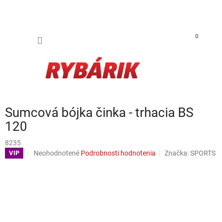
Prejsť na obsah
NÁKUP
0
Sumcová bójka činka - trhacia BS
120
8235
Priemerné hodnotenie produktu je 0,0 z 5 hviezdičiek.
Neohodnotené
Podrobnosti hodnotenia
Značka:
SPORTS
VIP