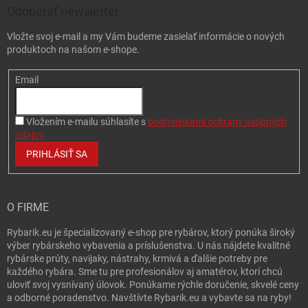
Odoberať newsletter
Vložte svoj e-mail a my Vám budeme zasielať informácie o nových
produktoch na našom e-shope.
Email
Vložením e-mailu súhlasíte s
podmienkami ochrany osobných
údajov
PRIHLÁSIŤ SA
O FIRME
Rybarik.eu je špecializovaný e-shop pre rybárov, ktorý ponúka široký
výber rybárskeho vybavenia a príslušenstva. U nás nájdete kvalitné
rybárske prúty, navijaky, nástrahy, krmivá a ďalšie potreby pre
každého rybára. Sme tu pre profesionálov aj amatérov, ktorí chcú
uloviť svoj vysnívaný úlovok. Ponúkame rýchle doručenie, skvelé ceny
a odborné poradenstvo. Navštívte Rybarik.eu a vybavte sa na ryby!