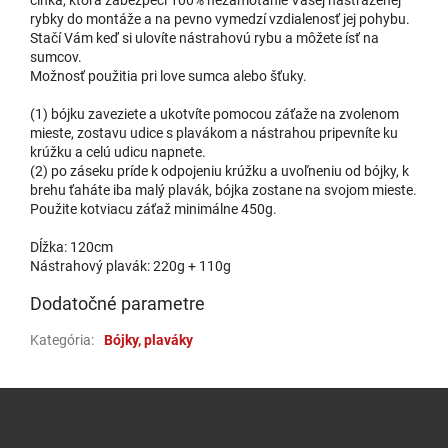
rybky do montáže a na pevno vymedzí vzdialenosť jej pohybu.
Stačí Vám keď si ulovíte nástrahovú rybu a môžete ísť na
sumcov.
Možnosť použitia pri love sumca alebo šťuky.
(1) bójku zaveziete a ukotvíte pomocou záťaže na zvolenom
mieste, zostavu udice s plavákom a nástrahou pripevníte ku
krúžku a celú udicu napnete.
(2) po záseku príde k odpojeniu krúžku a uvoľneniu od bójky, k
brehu ťaháte iba malý plavák, bójka zostane na svojom mieste.
Použite kotviacu záťaž minimálne 450g.
Dĺžka: 120cm
Nástrahový plavák: 220g + 110g
Dodatočné parametre
Kategória
:
Bójky, plaváky
Zápätie