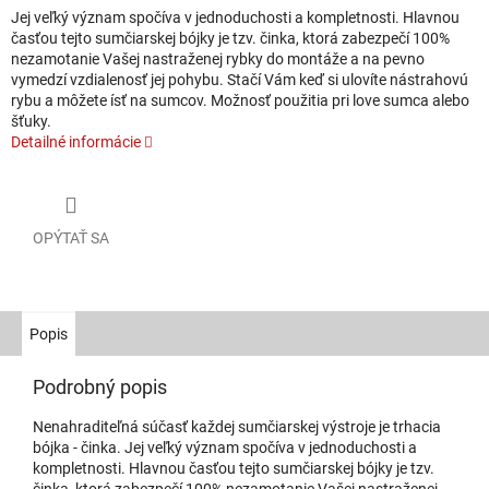
Jej veľký význam spočíva v jednoduchosti a kompletnosti. Hlavnou
časťou tejto sumčiarskej bójky je tzv. činka, ktorá zabezpečí 100%
nezamotanie Vašej nastraženej rybky do montáže a na pevno
vymedzí vzdialenosť jej pohybu. Stačí Vám keď si ulovíte nástrahovú
rybu a môžete ísť na sumcov. Možnosť použitia pri love sumca alebo
šťuky.
Detailné informácie
OPÝTAŤ SA
Popis
Podrobný popis
Nenahraditeľná súčasť každej sumčiarskej výstroje je trhacia
bójka - činka. Jej veľký význam spočíva v jednoduchosti a
kompletnosti. Hlavnou časťou tejto sumčiarskej bójky je tzv.
činka, ktorá zabezpečí 100% nezamotanie Vašej nastraženej