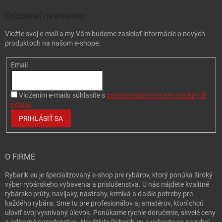
Odoberať newsletter
Vložte svoj e-mail a my Vám budeme zasielať informácie o nových
produktoch na našom e-shope.
Email
Vložením e-mailu súhlasíte s
podmienkami ochrany osobných
údajov
PRIHLÁSIŤ SA
O FIRME
Rybarik.eu je špecializovaný e-shop pre rybárov, ktorý ponúka široký
výber rybárskeho vybavenia a príslušenstva. U nás nájdete kvalitné
rybárske prúty, navijaky, nástrahy, krmivá a ďalšie potreby pre
každého rybára. Sme tu pre profesionálov aj amatérov, ktorí chcú
uloviť svoj vysnívaný úlovok. Ponúkame rýchle doručenie, skvelé ceny