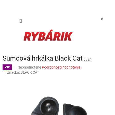
Prejsť na obsah
NÁKUP
0
Sumcová hrkálka Black Cat
5324
Priemerné hodnotenie produktu je 0,0 z 5 hviezdičiek.
Neohodnotené
Podrobnosti hodnotenia
VIP
Značka:
BLACK CAT