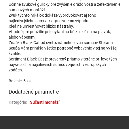
Účinné zvukové guličky pre zvýšenie dráždivosti a zefektívnenie
sumcových montáží.
Zvuk týchto hrkálok dokáže vyprovokovať aj toho
najlenivejšieho sumca k agresívnemu výpadu.
Ideálne umiestňovať blízko nástrahy.
Vhodné pre použitie pri chytaní na bójku, z člna na plavák,
alebo vábením.
Značka Black Cat od svetoznámeho lovca sumcov Stefana
Seußa Vám prináša všetko potrebné vybavenie v tej najvyššej
kvalite.
Sortiment Black Cat je preverený priamo v teréne pri love tých
najväčších a najsilneších sumcov žijúcich v európskych
vodách.
Balenie: 5 ks
Dodatočné parametre
Kategória
:
Súčasti montáží
Zápätie