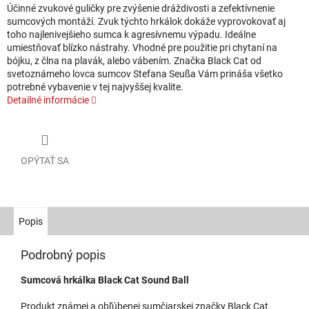
Účinné zvukové guličky pre zvýšenie dráždivosti a zefektívnenie
sumcových montáží. Zvuk týchto hrkálok dokáže vyprovokovať aj
toho najlenivejšieho sumca k agresívnemu výpadu. Ideálne
umiestňovať blízko nástrahy. Vhodné pre použitie pri chytaní na
bójku, z člna na plavák, alebo vábením. Značka Black Cat od
svetoznámeho lovca sumcov Stefana Seußa Vám prináša všetko
potrebné vybavenie v tej najvyššej kvalite.
Detailné informácie
OPÝTAŤ SA
Popis
Podrobný popis
Sumcová hrkálka Black Cat Sound Ball
Produkt známej a obľúbenej sumčiarskej značky Black Cat.