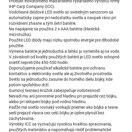
Produkt inovatívneho maďarského rybárskeho výrobcu firmy
IHP Carp Company (ICC).
Vodotesné diódové LED svetlo so svetelným senzorom sa
automaticky zapne pri nedostatku svetla a naopak ráno pri
rozvidnení zhasne a tým šetrí batérie.
Na napájanie sa používa 2 x AAA batéria (klasická
microtužka).
Použité LED diódy majú nízku spotrebu energie pre dlhodobé
použitie.
Výmena batérie je jednoduchá a ľahko ju vymeníte aj na vode.
V závislosti od kvality použitých batérií je LED svetlo schopné
svietiť nepretržite 450-550 hodín.
Doporučujeme používať alkalické batérie pre ochranu
kontaktov a elektroniky svetla ale aj životného prostredia.
Svetlo sa jednoducho zasunie do horného dielu bójky, kde
potom spoľahlivo drží.
Gumový tesniaci krúžok zabezpečuje vodotesnosť.
Nevadí mu ani ponorenie pod hladinu pri prejazde cez bójku,
alebo pri sklopení bójky pod vodnú hladinu.
Keďže má svetlo rovnaký vonkajší priemer ako bójka a tesne
sedí prejazd vlasca cez celú bójku je úplne plynulí bez
zachytávania.
Výrobky ICC sa vyznačujú vysokou kvalitou spracovania,
použitých materiálov a napomáhajú riešiť problematické