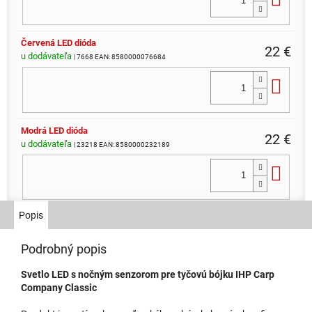
Červená LED dióda
22 €
u dodávateľa
| 7668
EAN:
8580000076684
Do 
Modrá LED dióda
22 €
u dodávateľa
| 23218
EAN:
8580000232189
Do 
Popis
Podrobný popis
Svetlo LED s nočným senzorom pre tyčovú bójku IHP Carp
Company Classic