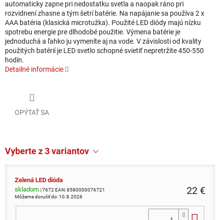
automaticky zapne pri nedostatku svetla a naopak ráno pri
rozvidnení zhasne a tým šetrí batérie. Na napájanie sa používa 2 x
AAA batéria (klasická microtužka). Použité LED diódy majú nízku
spotrebu energie pre dlhodobé použitie. Výmena batérie je
jednoduchá a ľahko ju vymeníte aj na vode. V závislosti od kvality
použitých batérií je LED svetlo schopné svietiť nepretržite 450-550
hodín.
Detailné informácie
OPÝTAŤ SA
Vyberte z 3 variantov
Zelená LED dióda
22 €
skladom
| 7672
EAN:
8580000076721
Môžeme doručiť do:
10.8.2026
Do 