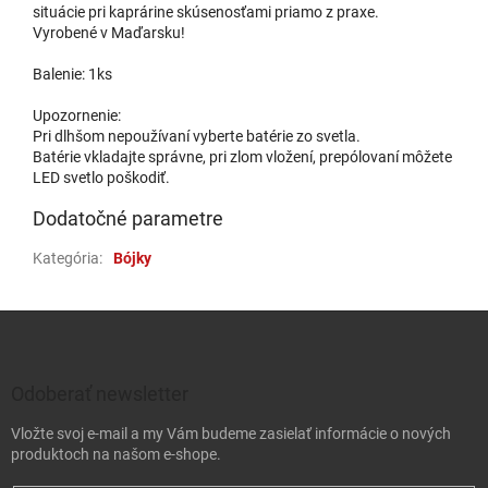
situácie pri kaprárine skúsenosťami priamo z praxe.
Vyrobené v Maďarsku!
Balenie: 1ks
Upozornenie:
Pri dlhšom nepoužívaní vyberte batérie zo svetla.
Batérie vkladajte správne, pri zlom vložení, prepólovaní môžete
LED svetlo poškodiť.
Dodatočné parametre
Kategória
:
Bójky
Zápätie
Odoberať newsletter
Vložte svoj e-mail a my Vám budeme zasielať informácie o nových
produktoch na našom e-shope.