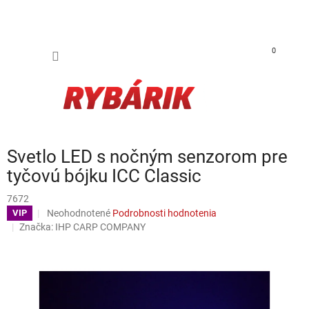
Prejsť na obsah
NÁKUP
0
Svetlo LED s nočným senzorom pre
tyčovú bójku ICC Classic
7672
Priemerné hodnotenie produktu je 0,0 z 5 hviezdičiek.
Neohodnotené
Podrobnosti hodnotenia
VIP
Značka:
IHP CARP COMPANY