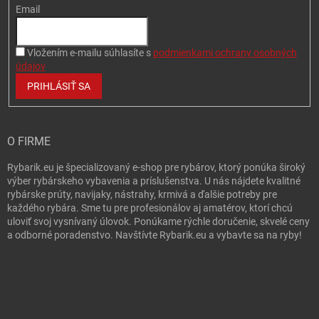
Email
Vložením e-mailu súhlasíte s
podmienkami ochrany osobných
údajov
PRIHLÁSIŤ SA
O FIRME
Rybarik.eu je špecializovaný e-shop pre rybárov, ktorý ponúka široký
výber rybárskeho vybavenia a príslušenstva. U nás nájdete kvalitné
rybárske prúty, navijaky, nástrahy, krmivá a ďalšie potreby pre
každého rybára. Sme tu pre profesionálov aj amatérov, ktorí chcú
uloviť svoj vysnívaný úlovok. Ponúkame rýchle doručenie, skvelé ceny
a odborné poradenstvo. Navštívte Rybarik.eu a vybavte sa na ryby!