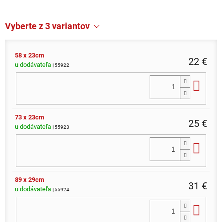
Vyberte z 3 variantov
58 x 23cm
22 €
u dodávateľa
| 55922
Do 
73 x 23cm
25 €
u dodávateľa
| 55923
Do 
89 x 29cm
31 €
u dodávateľa
| 55924
Do 