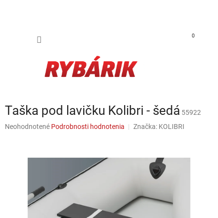
Prejsť na obsah
NÁKUP
0
Taška pod lavičku Kolibri - šedá
55922
Priemerné hodnotenie produktu je 0,0 z 5 hviezdičiek.
Neohodnotené
Podrobnosti hodnotenia
Značka:
KOLIBRI