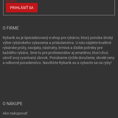
údajov
PRIHLÁSIŤ SA
O FIRME
Rybarik.eu je špecializovaný e-shop pre rybárov, ktorý ponúka široký
výber rybárskeho vybavenia a príslušenstva. U nás nájdete kvalitné
rybárske prúty, navijaky, nástrahy, krmivá a ďalšie potreby pre
každého rybára. Sme tu pre profesionálov aj amatérov, ktorí chcú
uloviť svoj vysnívaný úlovok. Ponúkame rýchle doručenie, skvelé ceny
a odborné poradenstvo. Navštívte Rybarik.eu a vybavte sa na ryby!
O NÁKUPE
Ako nakupovať