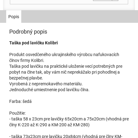
Popis
Podrobný popis
Taška pod lavičku Kolibri
Produkt osvedčeného ukrajinského výrobcu nafukovacích
člnov firmy Kolibri.
Taška pod lavičku na praktické uloženie vecí potrebných pre
pobyt na člne tak, aby vám nič neprekážalo pri pohodlnej a
bezpečnej plavbe.
Vyrobená z nepremokavého materiálu.
Jednoduché umiestnenie pod lavičku člna.
Farba: šedá
Použitie:
- taška 58 x 23cm pre lavičky 65x20cm a 75x20cm (vhodná pre
člny K-220 až K-290 a KM-200 až KM-280)
- taška 73x23cm pre lavičku 20x84cm (vhodná pre člny KM-