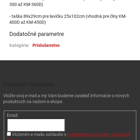
300 až KM-360D)
- taška 89x29cm pre lavičku 25x102cm (vhodná pre člny KM-
400D až KM-450D)
Dodatočné parametre
Kategória
:
Príslušenstvo
Zápätie
Odoberať newsletter
Vložte svoj e-mail a my Vám budeme zasielať informácie o nových
produktoch na našom e-shope.
Email
Vložením e-mailu súhlasíte s
podmienkami ochrany osobných