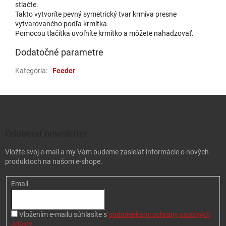
stlačte.
Takto vytvoríte pevný symetrický tvar krmiva presne
vytvarovaného podľa krmítka.
Pomocou tlačítka uvoľníte krmítko a môžete nahadzovať.
Dodatočné parametre
Kategória
:
Feeder
Zápätie
Odoberať newsletter
Vložte svoj e-mail a my Vám budeme zasielať informácie o nových
produktoch na našom e-shope.
Email
Vložením e-mailu súhlasíte s
podmienkami ochrany osobných
údajov