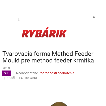
Prejsť na obsah
NÁKUP
0
Tvarovacia forma Method Feeder
Mould pre method feeder krmítka
7819
Priemerné hodnotenie produktu je 0,0 z 5 hviezdičiek.
Neohodnotené
Podrobnosti hodnotenia
VIP
Značka:
EXTRA CARP