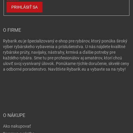
PRIHLÁSIŤ SA
O FIRME
Rybarik.eu je špecializovaný e-shop pre rybárov, ktorý ponúka široký
výber rybárskeho vybavenia a príslušenstva. U nás nájdete kvalitné
rybárske prúty, navijaky, nástrahy, krmivá a ďalšie potreby pre
každého rybára. Sme tu pre profesionálov aj amatérov, ktorí chcú
uloviť svoj vysnívaný úlovok. Ponúkame rýchle doručenie, skvelé ceny
a odborné poradenstvo. Navštívte Rybarik.eu a vybavte sa na ryby!
O NÁKUPE
Ako nakupovať