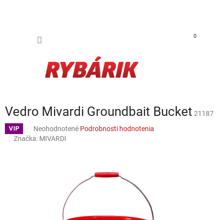
Prejsť na obsah
NÁKUP
0
Vedro Mivardi Groundbait Bucket
21187
Priemerné hodnotenie produktu je 0,0 z 5 hviezdičiek.
Neohodnotené
Podrobnosti hodnotenia
VIP
Značka:
MIVARDI