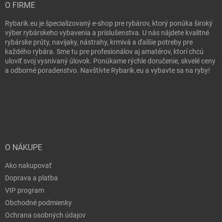
O FIRME
Rybarik.eu je špecializovaný e-shop pre rybárov, ktorý ponúka široký
výber rybárskeho vybavenia a príslušenstva. U nás nájdete kvalitné
rybárske prúty, navijaky, nástrahy, krmivá a ďalšie potreby pre
každého rybára. Sme tu pre profesionálov aj amatérov, ktorí chcú
uloviť svoj vysnívaný úlovok. Ponúkame rýchle doručenie, skvelé ceny
a odborné poradenstvo. Navštívte Rybarik.eu a vybavte sa na ryby!
O NÁKUPE
Ako nakupovať
Doprava a platba
VIP program
Obchodné podmienky
Ochrana osobných údajov