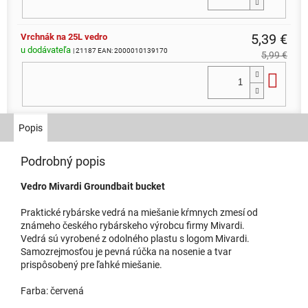
5,39 €
Vrchnák na 25L vedro
u dodávateľa
| 21187
EAN:
2000010139170
5,99 €
Do 
5,39 €
Vrchnák na 17L vedro
Popis
u dodávateľa
| 21188
EAN:
2000010140046
5,99 €
Podrobný popis
Do 
Vedro Mivardi Groundbait bucket
Praktické rybárske vedrá na miešanie kŕmnych zmesí od
6,29 €
Vanička pre 25L vedro
známeho českého rybárskeho výrobcu firmy Mivardi.
u dodávateľa
| 21189
6,99 €
Vedrá sú vyrobené z odolného plastu s logom Mivardi.
Samozrejmosťou je pevná rúčka na nosenie a tvar
Do 
prispôsobený pre ľahké miešanie.
Farba: červená