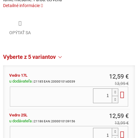
Detailné informácie
OPÝTAŤ SA
Vyberte z 5 variantov
12,59 €
Vedro 17L
u dodávateľa
| 21185
EAN:
2000010140039
13,99 €
Do 
12,59 €
Vedro 25L
u dodávateľa
| 21186
EAN:
2000010139156
13,99 €
Do 