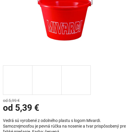
od 5,99 €
od
5,39 €
Jednotková cena:
Vedrá sú vyrobené z odolného plastu s logom Mivardi.
Samozrejmosťou je pevná rúčka na nosenie a tvar prispôsobený pre
ľahké miešanie. Farba: červená