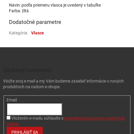
Návin: podľa priemeru vlasca je uvedený v tabuľke
Farba: žltá
Dodatočné parametre
Kategória
:
Vlasce
Zápätie
Odoberať newsletter
Vložte svoj e-mail a my Vám budeme zasielať informácie o nových
produktoch na našom e-shope.
Email
Vložením e-mailu súhlasíte s
podmienkami ochrany osobných
údajov
PRIHLÁSIŤ SA