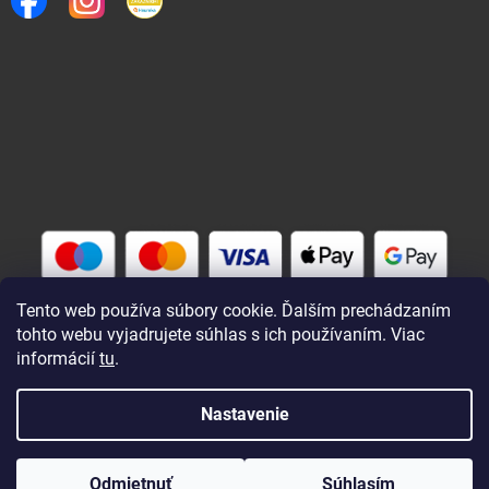
Tento web používa súbory cookie. Ďalším prechádzaním
tohto webu vyjadrujete súhlas s ich používaním. Viac
informácií
tu
.
Vytvoril Shoptet
Nastavenie
Copyright 2026
Rybárik eu - rybárske potreby
. Všetky práva
Odmietnuť
Súhlasím
vyhradené.
Upraviť nastavenie cookies