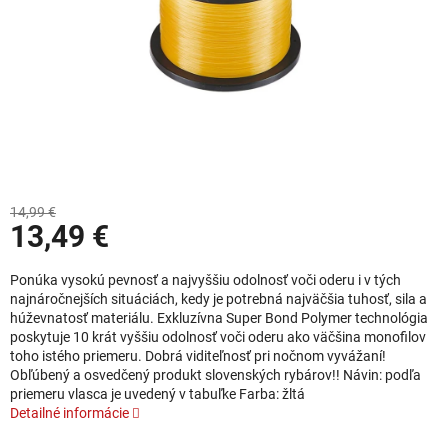
14,99 €
13,49 €
Jednotková cena:
Ponúka vysokú pevnosť a najvyššiu odolnosť voči oderu i v tých
najnáročnejších situáciách, kedy je potrebná najväčšia tuhosť, sila a
húževnatosť materiálu. Exkluzívna Super Bond Polymer technológia
poskytuje 10 krát vyššiu odolnosť voči oderu ako väčšina monofilov
toho istého priemeru. Dobrá viditeľnosť pri nočnom vyvážaní!
Obľúbený a osvedčený produkt slovenských rybárov!! Návin: podľa
priemeru vlasca je uvedený v tabuľke Farba: žltá
Detailné informácie