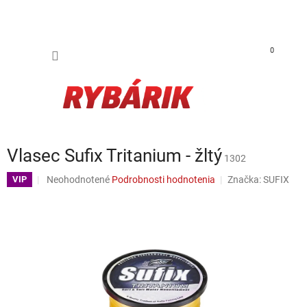
Prejsť na obsah
NÁKUP
0
Vlasec Sufix Tritanium - žltý
1302
Priemerné hodnotenie produktu je 0,0 z 5 hviezdičiek.
Neohodnotené
Podrobnosti hodnotenia
Značka:
SUFIX
VIP