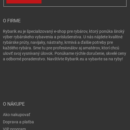
O FIRME
Rybarik.eu je špecializovaný e-shop pre rybárov, ktorý ponúka široký
výber rybárskeho vybavenia a príslušenstva. U nás nájdete kvalitné
rybárske prúty, navijaky, nástrahy, krmivá a ďalšie potreby pre
každého rybára. Sme tu pre profesionálov aj amatérov, ktorí chcú
uloviť svoj vysnívaný úlovok. Ponúkame rýchle doručenie, skvelé ceny
a odborné poradenstvo. Navštívte Rybarik.eu a vybavte sa na ryby!
O NÁKUPE
Ako nakupovať
Doprava a platba
VIP program