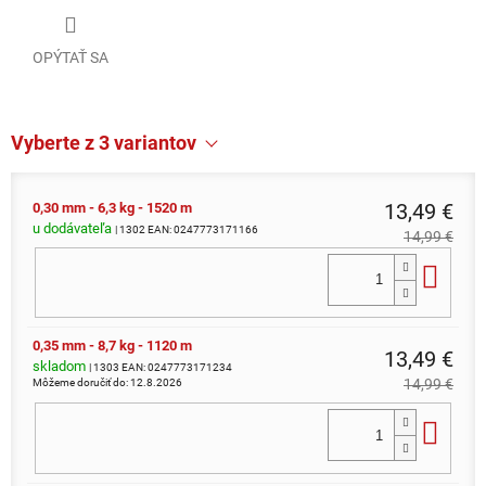
OPÝTAŤ SA
Vyberte z 3 variantov
13,49 €
0,30 mm - 6,3 kg - 1520 m
u dodávateľa
| 1302
EAN:
0247773171166
14,99 €
Do 
0,35 mm - 8,7 kg - 1120 m
13,49 €
skladom
| 1303
EAN:
0247773171234
14,99 €
Môžeme doručiť do:
12.8.2026
Do 