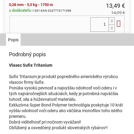
13,49 €
0,28 mm - 5,5 kg - 1750 m
u dodávateľa
| 1301
EAN:
0247773171098
14,99 €
Do 
Popis
Podrobný popis
Vlasec Sufix Tritanium
Sufix Tritanium je produkt popredného amerického výrobcu
vlascov firmy Sufix.
Ponúka vysokú pevnosť a najvyššiu odolnosť voči oderu i v
tých najnáročnejších situáciách, kedy je potrebná najväčšia
tuhosť, sila a húževnatosť materiálu.
Exkluzívna Super Bond Polymer technológia poskytuje 10 krát
vyššiu odolnosť voči oderu ako väčšina monofilov toho istého
priemeru.
Dobrá viditeľnosť pri nočnom vyvážaní!
Obľúbený a osvedčený produkt slovenských rybárov!!