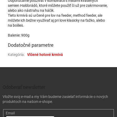
Odporúčame používať v kombinácii s mixami kvasených
semien Haldorádó, ktoré môžete použiť či už pre zakrmovanie,
alebo ako nástrahu na háčik.
Tieto krmivá sú určené pre lov na feeder, method feeder, ale
môžete ich bežne využívať aj pri love klasicky na ťažko, alebo
na boilies.
Balenie: 900g
Dodatočné parametre
Kategória
:
Vlčené hotové krmivá
Zápätie
Odoberať newsletter
Vložte svoj e-mail a my Vám budeme zasielať informácie o nových
produktoch na našom e-shope.
Email