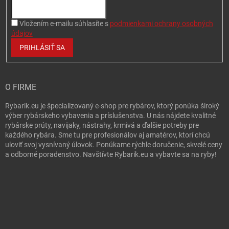
Vložením e-mailu súhlasíte s
podmienkami ochrany osobných
údajov
PRIHLÁSIŤ SA
O FIRME
Rybarik.eu je špecializovaný e-shop pre rybárov, ktorý ponúka široký
výber rybárskeho vybavenia a príslušenstva. U nás nájdete kvalitné
rybárske prúty, navijaky, nástrahy, krmivá a ďalšie potreby pre
každého rybára. Sme tu pre profesionálov aj amatérov, ktorí chcú
uloviť svoj vysnívaný úlovok. Ponúkame rýchle doručenie, skvelé ceny
a odborné poradenstvo. Navštívte Rybarik.eu a vybavte sa na ryby!