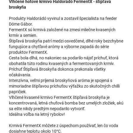
Vlhčené hotové krmivo Haldorádó FermentX - štipľavá
broskyňa
Produkty Haldorádó vyvinul a zostavil špecialista na feeder
Döme Gábor.
FermentX sú krmivá založené na zmesi mliečne kvasených
krmív a semien.
Štipľavá broskyňa patrí medzi osvedčené, dlhé roky bezchybne
fungujúce a chytľavé arómy a výborne zapadá do série
produktov FermentX.
Cesta bola dlhá, no nakoniec sa podarilo nájsť príchuť, ktorá
obohatila túto rodinu kvasených a fermentovaných krmív.
Príchuť Štipľavá Broskyňa dokonca prekonala všetky
očakávania.
Intenzívna, veľmi príjemá broskyňová aróma je spojená s
mimoriadne štipľavou príchuťou výťažku zo skutočných chilli
papričiek.
Vlhčené kvasené krmivo FermentX štipľavá broskyňa je
koncentrovaná, letná chuťová bomba bez umelých zložiek, akú
sa ešte nikdy predtým nepodarilo vytvoriť.
Ideálna voľba na letný rybolov!
Krmivá FermentX môžete z úspechom používať, len čo voda
dosiahne teplotu okolo 10°C.