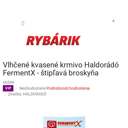
Prejsť na obsah
NÁKUP
0
Vlhčené kvasené krmivo Haldorádó
FermentX - štipľavá broskyňa
60349
Priemerné hodnotenie produktu je 0,0 z 5 hviezdičiek.
Neohodnotené
Podrobnosti hodnotenia
VIP
Značka:
HALDORÁDÓ