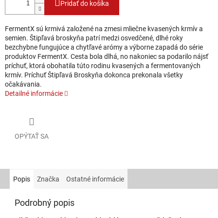
Pridať do košíka
FermentX sú krmivá založené na zmesi mliečne kvasených krmív a
semien. Štipľavá broskyňa patrí medzi osvedčené, dlhé roky
bezchybne fungujúce a chytľavé arómy a výborne zapadá do série
produktov FermentX. Cesta bola dlhá, no nakoniec sa podarilo nájsť
príchuť, ktorá obohatila túto rodinu kvasených a fermentovaných
krmív. Príchuť Štipľavá Broskyňa dokonca prekonala všetky
očakávania.
Detailné informácie
OPÝTAŤ SA
Popis
Značka
Ostatné informácie
Podrobný popis