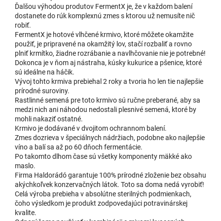
Ďalšou výhodou produtov FermentX je, že v každom balení
dostanete do rúk komplexnú zmes s ktorou už nemusíte nič
robiť.
FermentX je hotové vlhčené krmivo, ktoré môžete okamžite
použiť, je pripravené na okamžitý lov, stačí rozbaliť a rovno
plniť krmítko, žiadne rozrábanie a navlhčovanie nie je potrebné!
Dokonca je v ňom aj nástraha, kúsky kukurice a pšenice, ktoré
sú ideálne na háčik.
Vývoj tohto krmiva prebiehal 2 roky a tvoria ho len tie najlepšie
prírodné suroviny.
Rastlinné semená pre toto krmivo sú ručne preberané, aby sa
medzi nich ani náhodou nedostali plesnivé semená, ktoré by
mohli nakaziť ostatné.
Krmivo je dodávané v dvojitom ochrannom balení.
Zmes dozrieva v špeciálnych nádržiach, podobne ako najlepšie
víno a balí sa až po 60 dňoch fermentácie.
Po takomto dlhom čase sú všetky komponenty mäkké ako
maslo.
Firma Haldorádó garantuje 100% prírodné zloženie bez obsahu
akýchkoľvek konzervačných látok. Toto sa doma nedá vyrobiť!
Celá výroba prebieha v absolútne sterilných podmienkach,
čoho výsledkom je produkt zodpovedajúci potravinárskej
kvalite.