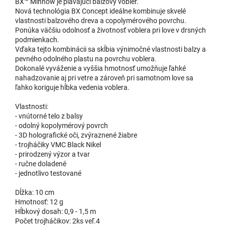
BX™ Minnow je plávajúci balzový vobler.
Nová technológia BX Concept ideálne kombinuje skvelé
vlastnosti balzového dreva a copolymérového povrchu.
Ayu
12,56 €
Ponúka väčšiu odolnosť a životnosť voblera pri love v drsných
skladom
| 9353
EAN:
0226772321710
podmienkach.
13,95 €
Môžeme doručiť do:
11.8.2026
Vďaka tejto kombinácii sa skĺbia výnimočné vlastnosti balzy a
pevného odolného plastu na povrchu voblera.
Do 
Dokonalé vyváženie a vyššia hmotnosť umožňuje ľahké
nahadzovanie aj pri vetre a zároveň pri samotnom love sa
ľahko koriguje hĺbka vedenia voblera.
TR
12,56 €
Vlastnosti:
skladom
| 9352
EAN:
0226772321956
13,95 €
- vnútorné telo z balsy
Môžeme doručiť do:
11.8.2026
- odolný kopolymérový povrch
- 3D holografické oči, zvýraznené žiabre
Do 
- trojháčiky VMC Black Nikel
- prirodzený výzor a tvar
- ručne doladené
- jednotlivo testované
12,56 €
RFP
u dodávateľa
| 40527
EAN:
10022677232185
13,95 €
Dĺžka: 10 cm
Hmotnosť: 12 g
Hĺbkový dosah: 0,9 - 1,5 m
Do 
Počet trojháčikov: 2ks veľ.4