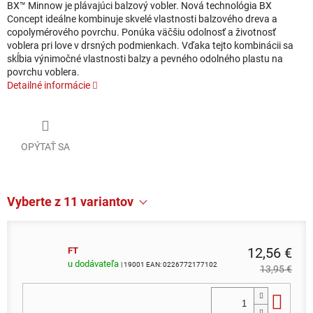
BX™ Minnow je plávajúci balzový vobler. Nová technológia BX
Concept ideálne kombinuje skvelé vlastnosti balzového dreva a
copolymérového povrchu. Ponúka väčšiu odolnosť a životnosť
voblera pri love v drsných podmienkach. Vďaka tejto kombinácii sa
skĺbia výnimočné vlastnosti balzy a pevného odolného plastu na
povrchu voblera.
Detailné informácie
OPÝTAŤ SA
Vyberte z 11 variantov
12,56 €
FT
u dodávateľa
| 19001
EAN:
0226772177102
13,95 €
Do 