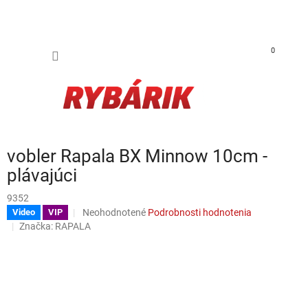
Prejsť na obsah
NÁKUP
0
vobler Rapala BX Minnow 10cm -
plávajúci
9352
Priemerné hodnotenie produktu je 0,0 z 5 hviezdičiek.
Neohodnotené
Podrobnosti hodnotenia
Video
VIP
Značka:
RAPALA