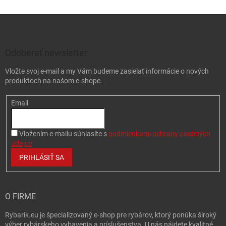
Zápätie
12,56 €
BBH
u dodávateľa
| 19000
13,95 €
Odoberať newsletter
Do 
Vložte svoj e-mail a my Vám budeme zasielať informácie o nových
produktoch na našom e-shope.
Email
Vložením e-mailu súhlasíte s
podmienkami ochrany osobných
údajov
PRIHLÁSIŤ SA
O FIRME
Rybarik.eu je špecializovaný e-shop pre rybárov, ktorý ponúka široký
výber rybárskeho vybavenia a príslušenstva. U nás nájdete kvalitné