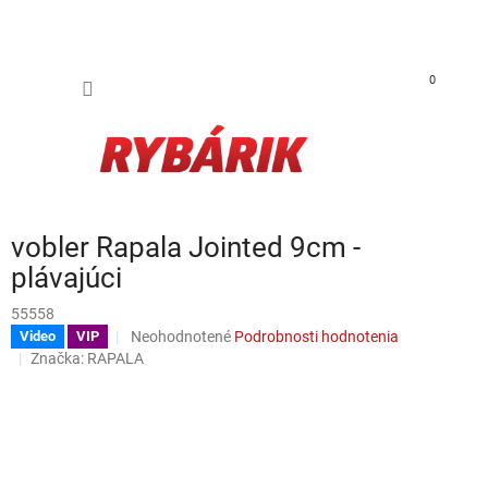
Prejsť na obsah
NÁKUP
0
vobler Rapala Jointed 9cm -
plávajúci
55558
Priemerné hodnotenie produktu je 0,0 z 5 hviezdičiek.
Neohodnotené
Podrobnosti hodnotenia
Video
VIP
Značka:
RAPALA