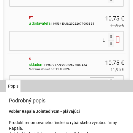
10,75 €
FT
u dodávateľa
| 19534
EAN:
20022677003355
11,95 €
Do 
S
10,75 €
skladom
| 19539
EAN:
20022677003454
11,95 €
Môžeme doručiť do:
11.8.2026
Do 
Popis
Podrobný popis
RT
10,75 €
skladom
| 19538
EAN:
0226770034056
vobler Rapala Jointed 9cm - plávajúci
11,95 €
Môžeme doručiť do:
11.8.2026
Produkt renomovaného fínskeho rybárskeho výrobcu firmy
Do 
Rapala.