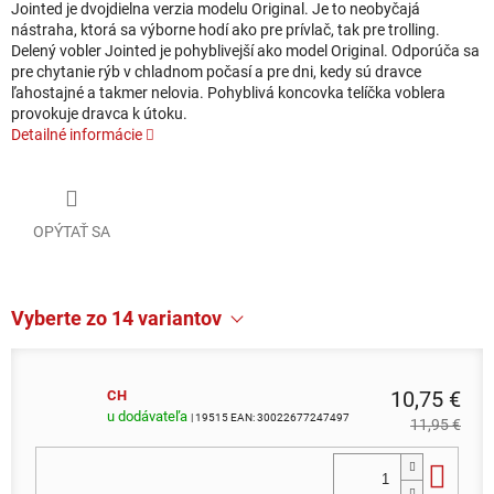
Jointed je dvojdielna verzia modelu Original. Je to neobyčajá
nástraha, ktorá sa výborne hodí ako pre prívlač, tak pre trolling.
Delený vobler Jointed je pohyblivejší ako model Original. Odporúča sa
pre chytanie rýb v chladnom počasí a pre dni, kedy sú dravce
ľahostajné a takmer nelovia. Pohyblivá koncovka telíčka voblera
provokuje dravca k útoku.
Detailné informácie
OPÝTAŤ SA
Vyberte zo 14 variantov
10,75 €
CH
u dodávateľa
| 19515
EAN:
30022677247497
11,95 €
Do 