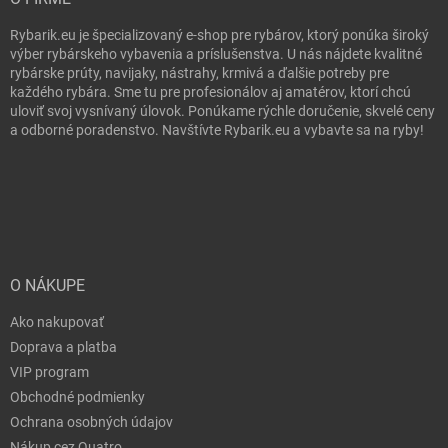
Rybarik.eu je špecializovaný e-shop pre rybárov, ktorý ponúka široký
10,75 €
PK
výber rybárskeho vybavenia a príslušenstva. U nás nájdete kvalitné
u dodávateľa
| 19529
rybárske prúty, navijaky, nástrahy, krmivá a ďalšie potreby pre
11,95 €
každého rybára. Sme tu pre profesionálov aj amatérov, ktorí chcú
uloviť svoj vysnívaný úlovok. Ponúkame rýchle doručenie, skvelé ceny
Do 
a odborné poradenstvo. Navštívte Rybarik.eu a vybavte sa na ryby!
O NÁKUPE
Ako nakupovať
Doprava a platba
VIP program
Obchodné podmienky
Ochrana osobných údajov
Nákup cez Quatro