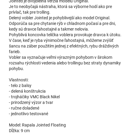
Jointed je dvojdielna verzia modelu Original.
Je to neobyčajá nástraha, ktorá sa výborne hodí ako pre
prívlač, tak pre trolling.
10,75 €
B
Delený vobler Jointed je pohyblivejší ako model Original.
u dodávateľa
Odporúča sa pre chytanie rýb v chladnom počasí a pre dni,
| 19533
11,95 €
kedy sú dravce ľahostajné a takmer nelovia.
Pohyblivá koncovka telíčka voblera provokuje dravca k útoku.
Do 
V čase, keď je ryba výnimočne ľahostajná, môžeme zvýšiť
šancu na záber použitím jednej z efektných, rybu dráždivých
farieb.
Vobler sa vyznačuje veľmi výrazným pohybom v širokom
P
10,75 €
rozsahu rýchlosti vedenia alebo trollingu bez straty dynamiky
skladom
| 19537
EAN:
20022677003393
11,95 €
pohybu.
Môžeme doručiť do:
11.8.2026
Vlastnosti:
Do 
- telo z balsy
- delená konštrukcia
- trojháčiky VMC Black Nikel
- prirodzený výzor a tvar
10,75 €
YP
- ručne doladené
u dodávateľa
| 55558
11,95 €
- jednotlivo testované
Model: Rapala Jointed Floating
Do 
Dĺžka: 9 cm