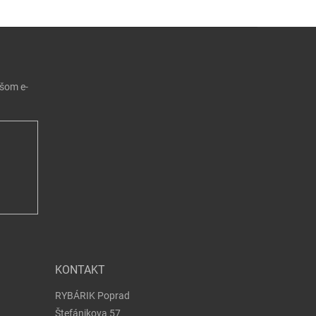
7,75 €
Do košíka
6,98 €
ašom e-
7,75 €
Do košíka
KONTAKT
RYBÁRIK Poprad
Štefánikova 57