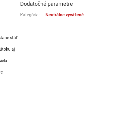
8,96 €
Dodatočné parametre
9,95 €
Do košíka
Kategória
:
Neutrálne vyvážené
8,96 €
stane stáť
9,95 €
Do košíka
útoku aj
iela
8,96 €
ve
9,95 €
Do košíka
8,96 €
9,95 €
Do košíka