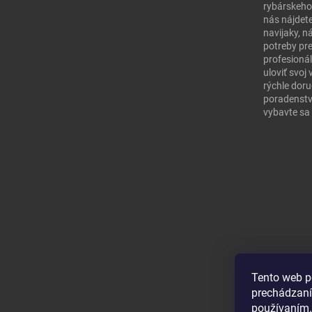
rybárskeho
nás nájdete
navijaky, n
potreby pr
profesionál
uloviť svo
rýchle doru
poradenstv
vybavte sa 
Tento web p
prechádzaní
používaním.