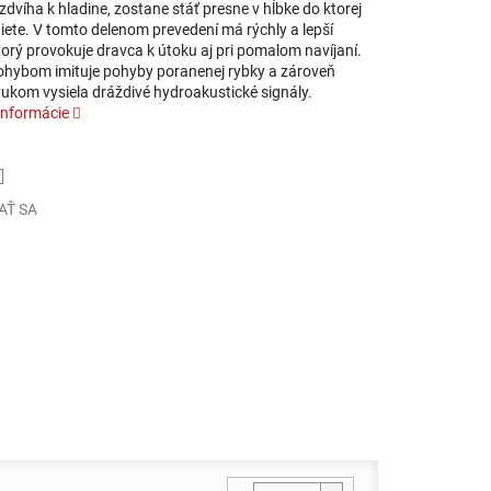
zdvíha k hladine, zostane stáť presne v hĺbke do ktorej
iete. V tomto delenom prevedení má rýchly a lepší
orý provokuje dravca k útoku aj pri pomalom navíjaní.
ohybom imituje pohyby poranenej rybky a zároveň
vukom vysiela dráždivé hydroakustické signály.
informácie
AŤ SA