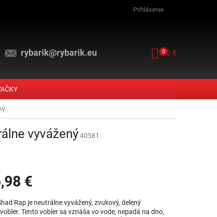
Prihlásenie
rybarik@rybarik.eu
NÁKUPNÝ KOŠ
0
0 €
VAČKY
ný
rálne vyvážený
40581
€
,98 €
vá cena:
Shad Rap je neutrálne vyvážený, zvukový, delený
vobler. Tento vobler sa vznáša vo vode, nepadá na dno,