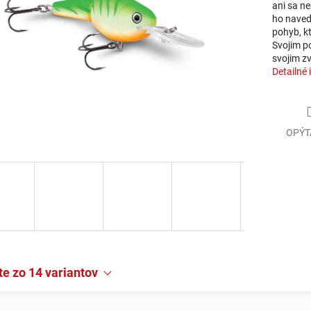
ani sa ne
ho naved
pohyb, kt
Svojim p
svojim z
Detailné 
OPÝT
e zo 14 variantov