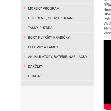
Dĺžk
MORSKÝ PROGRAM
Hmot
Hĺbk
OBLEČENIE, OBUV, OKULIARE
Počet
Vlas
TAŠKY, PÚZDRA
Techn
Vhod
BOXY, KUFRÍKY, KRABIČKY
ČELOVKY A LAMPY
AKUMULÁTORY, BATÉRIE, NABÍJAČKY
DARČEKY
OSTATNÉ