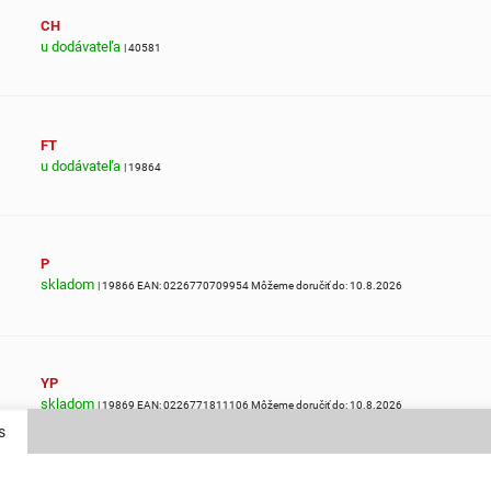
CH
u dodávateľa
| 40581
FT
u dodávateľa
| 19864
P
skladom
| 19866
EAN:
0226770709954
Môžeme doručiť do:
10.8.2026
YP
skladom
| 19869
EAN:
0226771811106
Môžeme doručiť do:
10.8.2026
s