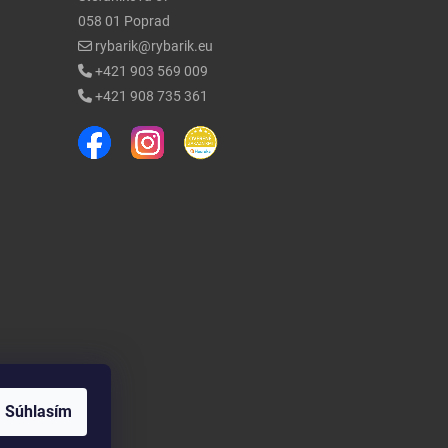
058 01 Poprad
rybarik@rybarik.eu
+421 903 569 009
+421 908 735 361
Súhlasím