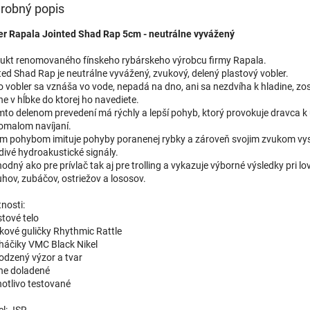
robný popis
CLN
u dodávateľa
| 19863
er Rapala Jointed Shad Rap 5cm - neutrálne vyvážený
ukt renomovaného fínskeho rybárskeho výrobcu firmy Rapala.
ted Shad Rap je neutrálne vyvážený, zvukový, delený plastový vobler.
HT
o vobler sa vznáša vo vode, nepadá na dno, ani sa nezdvíha k hladine, zo
u dodávateľa
ne v hĺbke do ktorej ho navediete.
| 19865
EAN:
0226771950942
mto delenom prevedení má rýchly a lepší pohyb, ktorý provokuje dravca k 
pomalom navíjaní.
im pohybom imituje pohyby poranenej rybky a zároveň svojim zvukom vys
divé hydroakustické signály.
SD
odný ako pre prívlač tak aj pre trolling a vykazuje výborné výsledky pri lo
skladom
| 19868
EAN:
0226770710226
Môžeme doručiť do:
10.8.2026
uhov, zubáčov, ostriežov a lososov.
nosti:
stové telo
ukové guličky Rhythmic Rattle
BSD
ojháčiky VMC Black Nikel
u dodávateľa
| 19862
EAN:
0226770709572
rodzený výzor a tvar
čne doladené
notlivo testované
l: JSR