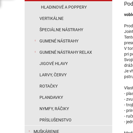
Pod
HLADINOVÉ A POPPERY
vobl
VERTIKÁLNE
Prod
ŠPECIÁLNE NÁSTRAHY
Join
Tent
GUMENÉ NÁSTRAHY
pres
V to
GUMENÉ NÁSTRAHY RELAX
pri 
Svoj
JIGOVÉ HLAVY
dráž
Je vh
LARVY, ČERVY
pstr
ROTAČKY
Vlast
- pla
PLANDAVKY
- zv
- tr
NYMFY, RÁČIKY
- pri
- ru
PRÍSLUŠENSTVO
- jed
MUŠKÁRENIE
Mode