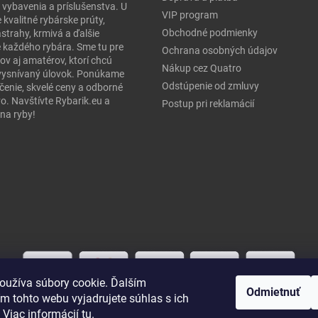
 vybavenia a príslušenstva. U
VIP program
 kvalitné rybárske prúty,
Obchodné podmienky
ástrahy, krmivá a ďalšie
e každého rybára. Sme tu pre
Ochrana osobných údajov
ov aj amatérov, ktorí chcú
Nákup cez Quatro
j vysnívaný úlovok. Ponúkame
Odstúpenie od zmluvy
čenie, skvelé ceny a odborné
o. Navštívte Rybarik.eu a
Postup pri reklamácií
na ryby!
oužíva súbory cookie. Ďalším
Odmietnuť
m tohto webu vyjadrujete súhlas s ich
 Viac informácií
tu
.