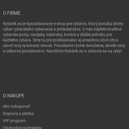
O FIRME
Rybarik.eu je špecializovaný e-shop pre rybárov, ktorý ponúka široký
výber rybárskeho vybavenia a príslušenstva. U nás nájdete kvalitné
rybárske prúty, navijaky, nástrahy, krmivá a ďalšie potreby pre
každého rybára. Sme tu pre profesionálov aj amatérov, ktorí chcú
uloviť svoj vysnívaný úlovok. Ponúkame rýchle doručenie, skvelé ceny
a odborné poradenstvo. Navštívte Rybarik.eu a vybavte sa na ryby!
O NÁKUPE
Ako nakupovať
Doprava a platba
VIP program
Obchodné podmienky