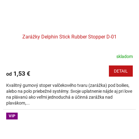
Zarážky Delphin Stick Rubber Stopper D-01
skladom
DETAIL
1,53 €
od
Kvalitný gumový stoper valčekového tvaru (zarážka) pod boilies,
alebo na polo priebežné systémy. Svoje uplatnenie nájde aj pri love
na plávanú ako veľmi jednoduchá a účinná zarážka nad
plavákom,...
VIP