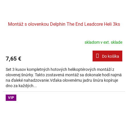
Montáž s olovenkou Delphin The End Leadcore Heli 3ks
skladom v ext. sklade
Do košíka
7,65 €
Set 3 kusov kompletných hotových helikoptérových montáží z
olovenej šnúrky. Takto zostavená montáž sa dokonale hodí najmä
na ďaleké nahadzovanie.Vďaka olovenému jadru šnúra kopíruje
dno za každých...
VIP