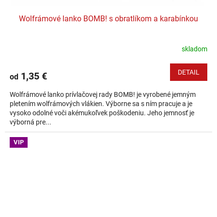
Wolfrámové lanko BOMB! s obratlíkom a karabínkou
skladom
DETAIL
1,35 €
od
Wolfrámové lanko prívlačovej rady BOMB! je vyrobené jemným
pletením wolfrámových vlákien. Výborne sa s ním pracuje a je
vysoko odolné voči akémukoľvek poškodeniu. Jeho jemnosť je
výborná pre...
VIP