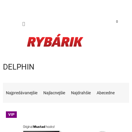
Prejsť na obsah
NÁKUP
0
DELPHIN
Radenie produktov
Najpredávanejšie
Najlacnejšie
Najdrahšie
Abecedne
Výpis produktov
VIP