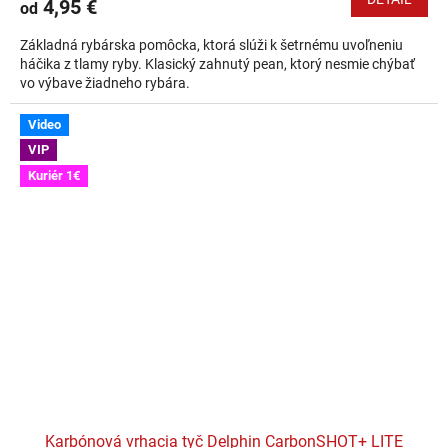
4,95 €
od
Základná rybárska pomôcka, ktorá slúži k šetrnému uvoľneniu
háčika z tlamy ryby. Klasický zahnutý pean, ktorý nesmie chýbať
vo výbave žiadneho rybára.
Video
VIP
Kuriér 1€
Karbónová vrhacia tyč Delphin CarbonSHOT+ LITE