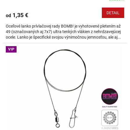
DETAIL
1,35 €
od
Oceľové lanko prívlačovej rady BOMB! je vyhotovené pletením až
49 (označovaných aj 7x7) ultra tenkých vlákien z nehrdzavejúcej
ocele. Lanko je špecifické svojou výnimočnou jemnosťou, ale aj...
VIP