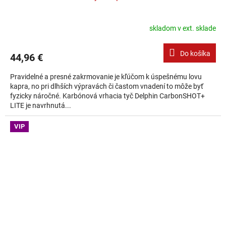
skladom v ext. sklade
Do košíka
44,96 €
Pravidelné a presné zakrmovanie je kľúčom k úspešnému lovu
kapra, no pri dlhších výpravách či častom vnadení to môže byť
fyzicky náročné. Karbónová vrhacia tyč Delphin CarbonSHOT+
LITE je navrhnutá...
VIP