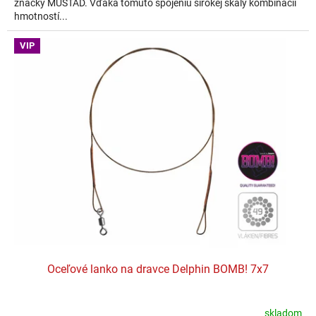
značky MUSTAD. Vďaka tomuto spojeniu širokej škály kombinácii
hmotností...
VIP
Oceľové lanko na dravce Delphin BOMB! 7x7
skladom