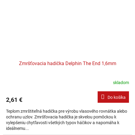
Zmršťovacia hadička Delphin The End 1,6mm
skladom
Do košíka
2,61 €
Teplom zmrštiteľná hadička pre výrobu vlasového rovnátka alebo
ochranu uzlov. Zmršťovacia hadička je skvelou pomôckou k
vylepšeniu chytľavosti všetkých typov háčikov a napomáha k
ideálnemu...