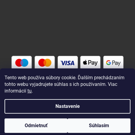
Tento web používa súbory cookie. Ďalším prechádzaním
tohto webu vyjadrujete súhlas s ich používaním. Viac
informácií
tu
.
Vytvoril Shoptet
Nastavenie
Copyright 2026
Rybárik eu - rybárske potreby
. Všetky práva
Odmietnuť
Súhlasím
vyhradené.
Upraviť nastavenie cookies
Zaregistrovaní a prihlásení nakupujú lacnejšie !