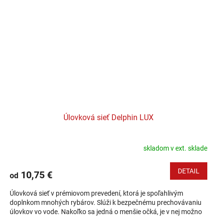
Úlovková sieť Delphin LUX
skladom v ext. sklade
DETAIL
10,75 €
od
Úlovková sieť v prémiovom prevedení, ktorá je spoľahlivým
doplnkom mnohých rybárov. Slúži k bezpečnému prechovávaniu
úlovkov vo vode. Nakoľko sa jedná o menšie očká, je v nej možno