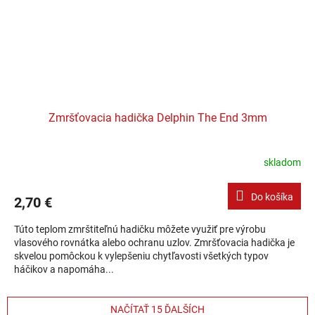
Zmršťovacia hadička Delphin The End 3mm
skladom
Do košíka
2,70 €
Túto teplom zmrštiteľnú hadičku môžete využiť pre výrobu
vlasového rovnátka alebo ochranu uzlov. Zmršťovacia hadička je
skvelou pomôckou k vylepšeniu chytľavosti všetkých typov
háčikov a napomáha...
NAČÍTAŤ 15 ĎALŠÍCH