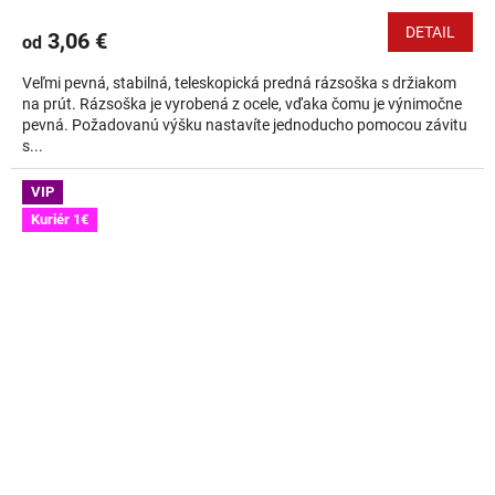
DETAIL
3,06 €
od
Veľmi pevná, stabilná, teleskopická predná rázsoška s držiakom
na prút. Rázsoška je vyrobená z ocele, vďaka čomu je výnimočne
pevná. Požadovanú výšku nastavíte jednoducho pomocou závitu
s...
VIP
Kuriér 1€