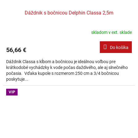
Dáždnik s bočnicou Delphin Classa 2,5m
skladom v ext. sklade
Do košíka
56,66 €
Dáždnik Classa s kĺbom a bočnicou je ideálnou voľbou pre
krátkodobé vychádzky k vode počas daždivého, ale aj slnečného
počasia. Vďaka kupole s rozmerom 250 cm a 3/4 bočnicou
poskytuje...
VIP