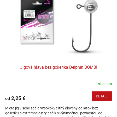
Jigová hlava bez golierika Delphin BOMB!
skladom
DETAIL
2,25 €
od
Micro jig v sebe spája vysokokvalitný olovený odliatok bez
golieriku a extrémne ostrý háčik s výnimočnou pevnosťou od