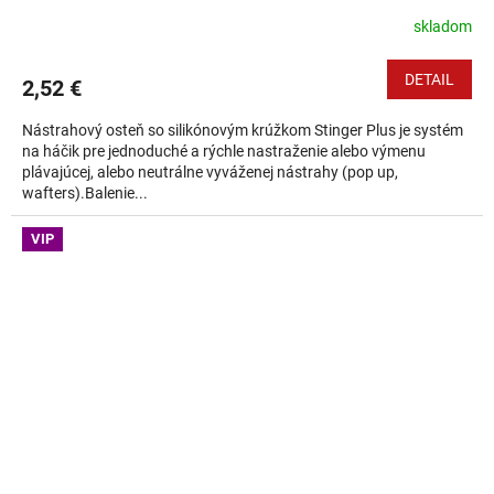
skladom
DETAIL
2,52 €
Nástrahový osteň so silikónovým krúžkom Stinger Plus je systém
na háčik pre jednoduché a rýchle nastraženie alebo výmenu
plávajúcej, alebo neutrálne vyváženej nástrahy (pop up,
wafters).Balenie...
VIP