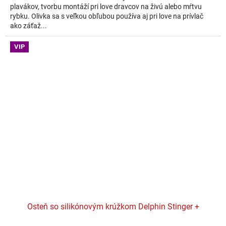
plavákov, tvorbu montáží pri love dravcov na živú alebo mŕtvu
rybku. Olivka sa s veľkou obľubou používa aj pri love na prívlač
ako záťaž...
VIP
Osteň so silikónovým krúžkom Delphin Stinger +