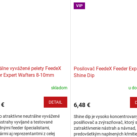
 feeder a...
Zloženie...
VIP
álne vyvážené pelety FeedeX
Posilovač FeedeX Feeder Exp
r Expert Wafters 8-10mm
Shine Dip
skladom
u do
DETAIL
 €
6,48 €
 atraktívne neutrálne vyvážené
Shine dip je vysoko koncentrovan
ástrahy vyvíjané a testované
posilňovač a zvýrazňovač, ktorý s
nými feeder špecialistami,
zatraktívnenie nástrah a návnad,
ármi aj reprezentantmi z celej
predovšetkým naplnených kŕmitie