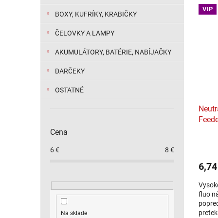
method
VIP
BOXY, KUFRÍKY, KRABIČKY
ČELOVKY A LAMPY
AKUMULÁTORY, BATÉRIE, NABÍJAČKY
DARČEKY
OSTATNÉ
Neutr
Feede
Cena
6
€
8
€
6,74
Vysoko
fluo n
popred
pretek
Na sklade