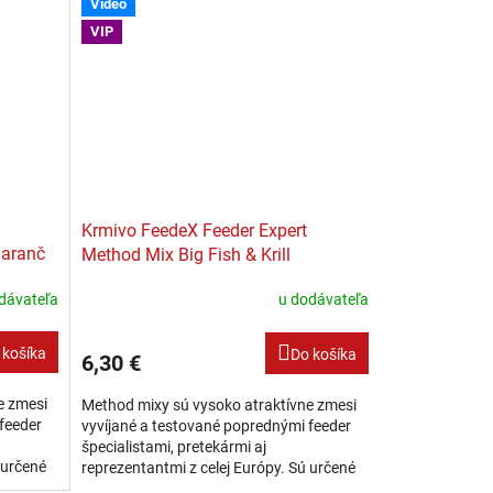
Video
VIP
Krmivo FeedeX Feeder Expert
maranč
Method Mix Big Fish & Krill
dávateľa
u dodávateľa
 košíka
Do košíka
6,30 €
e zmesi
Method mixy sú vysoko atraktívne zmesi
feeder
vyvíjané a testované poprednými feeder
špecialistami, pretekármi aj
 určené
reprezentantmi z celej Európy. Sú určené
tiek.
pre plnenie do method feeder krmítiek.