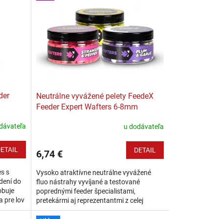
der
Neutrálne vyvážené pelety FeedeX
Feeder Expert Wafters 6-8mm
dávateľa
u dodávateľa
ETAIL
DETAIL
6,74 €
es s
Vysoko atraktívne neutrálne vyvážené
dení do
fluo nástrahy vyvíjané a testované
obuje
poprednými feeder špecialistami,
a pre lov
pretekármi aj reprezentantmi z celej
obý...
Európy. Neutrálne vyvážené nástrahy v
tvare valčeka...