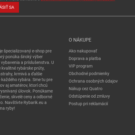
ÁSIŤ SA
O NÁKUPE
je špecializovaný e-shop pre
Ako nakupovať
orý ponúka široký výber
Doprava a platba
 vybavenia a príslušenstva. U
VIP program
 kvalitné rybárske prúty,
Obchodné podmienky
ástrahy, krmivá a ďalšie
e každého rybára. Sme tu pre
Ochrana osobných údajov
ov aj amatérov, ktorí chcú
Nákup cez Quatro
j vysnívaný úlovok. Ponúkame
Odstúpenie od zmluvy
čenie, skvelé ceny a odborné
o. Navštívte Rybarik.eu a
Postup pri reklamácií
na ryby!