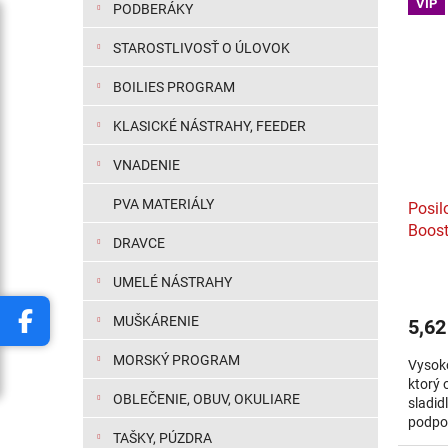
VIP
PODBERÁKY
STAROSTLIVOSŤ O ÚLOVOK
BOILIES PROGRAM
KLASICKÉ NÁSTRAHY, FEEDER
VNADENIE
PVA MATERIÁLY
Posil
Boost
DRAVCE
UMELÉ NÁSTRAHY
MUŠKÁRENIE
5,62
MORSKÝ PROGRAM
Vysoko
ktorý 
OBLEČENIE, OBUV, OKULIARE
sladid
podpo
TAŠKY, PÚZDRA
zatrak