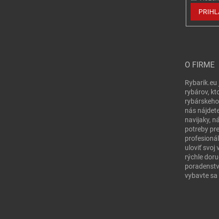
PRIHL
O FIRME
Rybarik.eu 
rybárov, kt
rybárskeho
nás nájdete
navijaky, n
potreby pr
profesionál
uloviť svo
rýchle doru
poradenstv
vybavte sa 