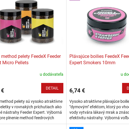
 method pelety FeedeX Feeder
Plávajúce boilies FeedeX Fee
t Micro Pellets
Expert Smokers 10mm
u dodávateľa
u do
DETAIL
D
 €
6,74 €
method pelety sú vysoko atraktívne
Vysoko atraktívne plávajúce boili
eletky v rovnakých príchutiach ako
"dymovým" efektom, ktorý po vho
é nástrahy Feeder Expert. Výborná
vody vytvára lákavý mrak a znás
pre plnenie method feedrových
efektivitu nástrahy. Výborná voľb
k. Mikro pelety majú vysoko...
na feeder, method feeder, krátkod