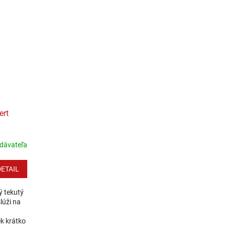
Zloženie...
ert
dávateľa
DETAIL
ý tekutý
lúži na
k krátko