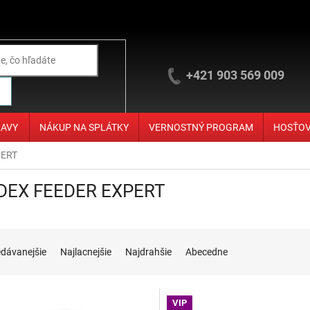
+421 903 569 009
ĽAVY
NÁKUP NA SPLÁTKY
VERNOSTNÝ PROGRAM
HOSŤO
PERT
DEX FEEDER EXPERT
ie produktov
edávanejšie
Najlacnejšie
Najdrahšie
Abecedne
 produktov
VIP