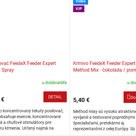
Video
VIP
ovač FeedeX Feeder Expert
Krmivo FeedeX Feeder Expert
 Spray
Method Mix - čokoláda / po
u dodávateľa
u do
DETAIL
Do
 €
5,40 €
 koncentrovaný tekutý posilovač,
Method mixy sú vysoko atraktívn
obsahuje esencie, koncentrované
vyvíjané a testované poprednými 
lá a chuťové stimulátory pre
špecialistami, pretekármi aj
ru kŕmenia. Určený najmä na
reprezentantmi z celej Európy. Sú
tívnenie nástrah určených na
pre plnenie do method feeder krmí