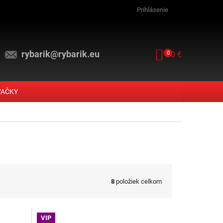
Prihlásenie
rybarik@rybarik.eu
NÁKUPNÝ KOŠ
0
0 €
VAČKY
8
položiek celkom
VIP