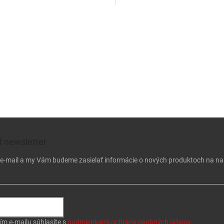
. Neutrálne vyvážené nástrahy v
pred nahodením. Nástrahy a náv
valčeka...
stačí...
Ovládacie
 newsletter
j e-mail a my Vám budeme zasielať informácie o nových produktoch na n
ím e-mailu súhlasíte s
podmienkami ochrany osobných údajov