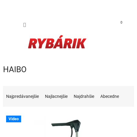
Prejsť na obsah
NÁKUP
0
HAIBO
Radenie produktov
Najpredávanejšie
Najlacnejšie
Najdrahšie
Abecedne
Výpis produktov
Video