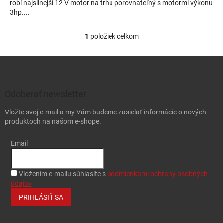
robí najsilnejší 12 V motor na trhu porovnateľný s motormi výkonu
3hp....
1
položiek celkom
Ovládacie prvky výpisu
Zápätie
Odoberať newsletter
Vložte svoj e-mail a my Vám budeme zasielať informácie o nových
produktoch na našom e-shope.
Email
Vložením e-mailu súhlasíte s
podmienkami ochrany osobných
údajov
PRIHLÁSIŤ SA