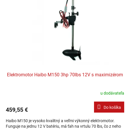
Elektromotor Haibo M150 3hp 70lbs 12V s maximizérom
u dodávateľa
Do košíka
459,55 €
Haibo M150 je vysoko kvalitný a veľmi výkonný elektromotor.
Funguje na jednu 12 V batériu, má ťah na vrtulu 70 lbs, čo z neho