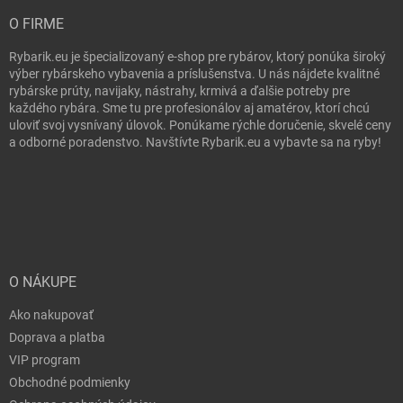
O FIRME
Rybarik.eu je špecializovaný e-shop pre rybárov, ktorý ponúka široký
výber rybárskeho vybavenia a príslušenstva. U nás nájdete kvalitné
rybárske prúty, navijaky, nástrahy, krmivá a ďalšie potreby pre
každého rybára. Sme tu pre profesionálov aj amatérov, ktorí chcú
uloviť svoj vysnívaný úlovok. Ponúkame rýchle doručenie, skvelé ceny
a odborné poradenstvo. Navštívte Rybarik.eu a vybavte sa na ryby!
O NÁKUPE
Ako nakupovať
Doprava a platba
VIP program
Obchodné podmienky