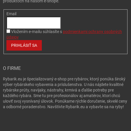
produktoch na našom e-shope.
Email
Vložením e-mailu súhlasíte s
podmienkami ochrany osobných
údajov
PRIHLÁSIŤ SA
O FIRME
Rybarik.eu je špecializovaný e-shop pre rybárov, ktorý ponúka široký
výber rybárskeho vybavenia a príslušenstva. U nás nájdete kvalitné
rybárske prúty, navijaky, nástrahy, krmivá a ďalšie potreby pre
každého rybára. Sme tu pre profesionálov aj amatérov, ktorí chcú
uloviť svoj vysnívaný úlovok. Ponúkame rýchle doručenie, skvelé ceny
a odborné poradenstvo. Navštívte Rybarik.eu a vybavte sa na ryby!