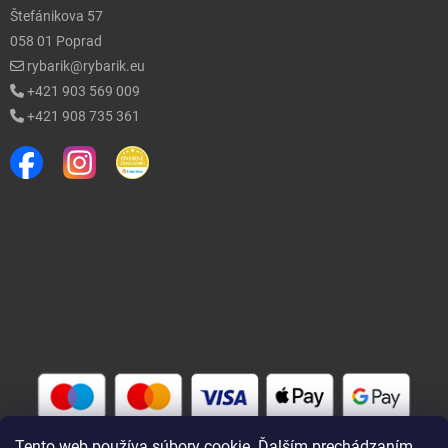
Štefánikova 57
058 01 Poprad
rybarik@rybarik.eu
+421 903 569 009
+421 908 735 361
Tento web používa súbory cookie. Ďalším prechádzaním