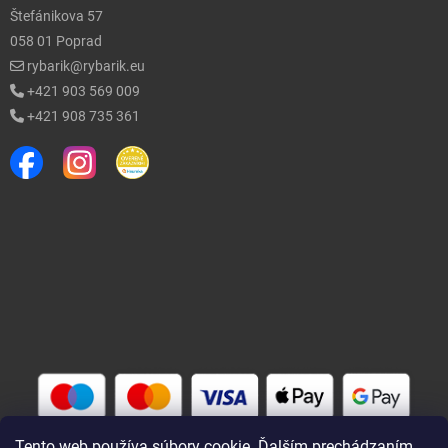
Štefánikova 57
058 01 Poprad
rybarik@rybarik.eu
+421 903 569 009
+421 908 735 361
Tento web používa súbory cookie. Ďalším prechádzaním