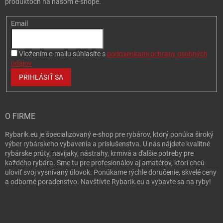
produktoch na našom e-shope.
Email
Vložením e-mailu súhlasíte s
podmienkami ochrany osobných
údajov
PRIHLÁSIŤ SA
O FIRME
Rybarik.eu je špecializovaný e-shop pre rybárov, ktorý ponúka široký
výber rybárskeho vybavenia a príslušenstva. U nás nájdete kvalitné
rybárske prúty, navijaky, nástrahy, krmivá a ďalšie potreby pre
každého rybára. Sme tu pre profesionálov aj amatérov, ktorí chcú
uloviť svoj vysnívaný úlovok. Ponúkame rýchle doručenie, skvelé ceny
a odborné poradenstvo. Navštívte Rybarik.eu a vybavte sa na ryby!