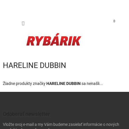
Prejsť na obsah
NÁKUP
0
HARELINE DUBBIN
Žiadne produkty značky
HARELINE DUBBIN
sa nenašli...
Zápätie
Odoberať newsletter
Vložte svoj e-mail a my Vám budeme zasielať informácie o nových