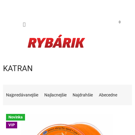
Prejsť na obsah
NÁKUP
0
KATRAN
Radenie produktov
Najpredávanejšie
Najlacnejšie
Najdrahšie
Abecedne
Výpis produktov
Novinka
VIP