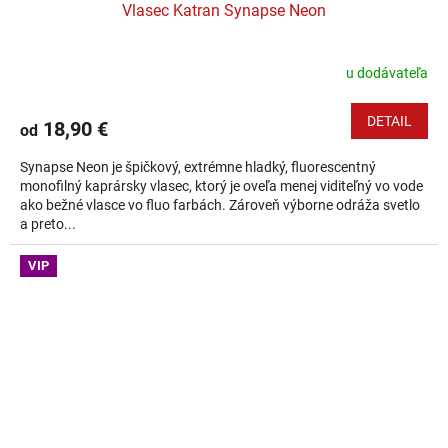
Vlasec Katran Synapse Neon
u dodávateľa
DETAIL
18,90 €
od
Synapse Neon je špičkový, extrémne hladký, fluorescentný
monofilný kaprársky vlasec, ktorý je oveľa menej viditeľný vo vode
ako bežné vlasce vo fluo farbách. Zároveň výborne odráža svetlo
a preto...
VIP