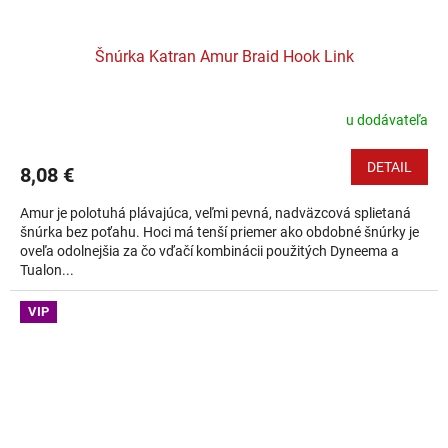
Šnúrka Katran Amur Braid Hook Link
u dodávateľa
DETAIL
8,08 €
Amur je polotuhá plávajúca, veľmi pevná, nadväzcová splietaná
šnúrka bez poťahu. Hoci má tenší priemer ako obdobné šnúrky je
oveľa odolnejšia za čo vďačí kombinácii použitých Dyneema a
Tualon...
VIP