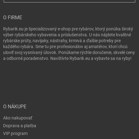
O FIRME
Rybarik.eu je špecializovaný e-shop pre rybárov, ktorý ponúka široký
výber rybárskeho vybavenia a príslušenstva. U nás nájdete kvalitné
rybárske prúty, navijaky, nástrahy, krmivá a ďalšie potreby pre
každého rybára. Sme tu pre profesionálov aj amatérov, ktorí chcú
uloviť svoj vysnívaný úlovok. Ponúkame rýchle doručenie, skvelé ceny
a odborné poradenstvo. Navštívte Rybarik.eu a vybavte sa na ryby!
O NÁKUPE
Ako nakupovať
Doprava a platba
VIP program