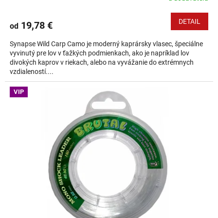
DETAIL
19,78 €
od
Synapse Wild Carp Camo je moderný kaprársky vlasec, špeciálne
vyvinutý pre lov v ťažkých podmienkach, ako je napríklad lov
divokých kaprov v riekach, alebo na vyvážanie do extrémnych
vzdialeností....
VIP