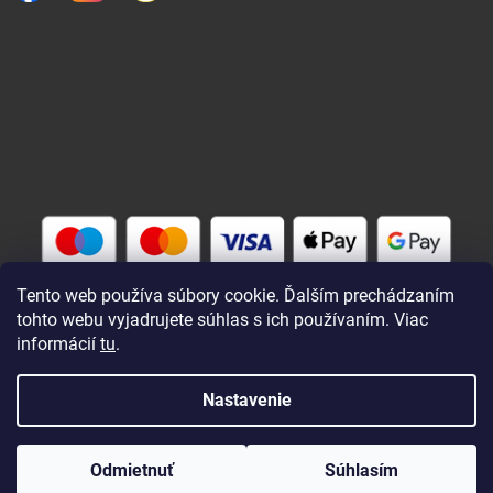
Tento web používa súbory cookie. Ďalším prechádzaním
tohto webu vyjadrujete súhlas s ich používaním. Viac
informácií
tu
.
Vytvoril Shoptet
Nastavenie
Copyright 2026
Rybárik eu - rybárske potreby
. Všetky práva
Odmietnuť
Súhlasím
vyhradené.
Upraviť nastavenie cookies
Zaregistrovaní a prihlásení nakupujú lacnejšie !