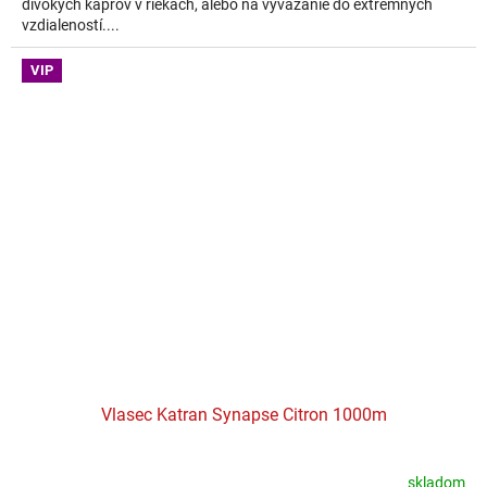
divokých kaprov v riekach, alebo na vyvážanie do extrémnych
vzdialeností....
VIP
Vlasec Katran Synapse Citron 1000m
skladom