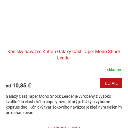
Kónický náväzec Katran Galaxy Cast Taper Mono Shock
Leader
skladom
DETAIL
10,35 €
od
Galaxy Cast Taper Mono Shock Leader je vyrobený z vysoko
kvalitného elastického copolyméru, ktorý je ťažký a výborne
kopíruje dno. Kónický tvar šokového náväzca je ideálnym riešením
pri nahadzovaní...