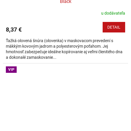
Black
u dodávateľa
DETAIL
8,37 €
Ťažká olovená šnúra (olovenka) v maskovacom prevedení s
mäkkým kovovým jadrom a polyesterovým poťahom. Jej
hmotnosť zabezpečuje ideálne kopírovanie aj veľmi členitého dna
a dokonalé zamaskovanie...
VIP