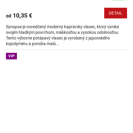
DETAIL
10,35 €
od
Synapse je osvedčený moderný kaprársky vlasec, ktorý vyniká
svojím hladkým povrchom, mäkkosťou a vysokou odolnosťou.
Tento výborne potápavý vlasec je vyrobený z japonského
kopolyméru a ponúka malú...
VIP