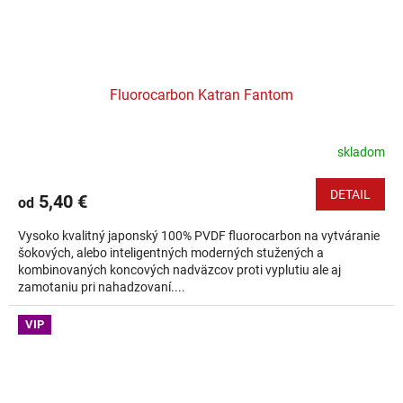
Fluorocarbon Katran Fantom
skladom
DETAIL
5,40 €
od
Vysoko kvalitný japonský 100% PVDF fluorocarbon na vytváranie
šokových, alebo inteligentných moderných stužených a
kombinovaných koncových nadväzcov proti vyplutiu ale aj
zamotaniu pri nahadzovaní....
VIP