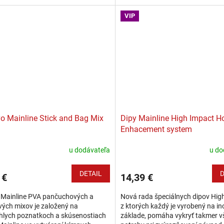
uchú prezentáciu. Špeciálne jemné
boilies, aby vytvoril vysoko účinnú
ové farby boli zvolené...
VIP
o Mainline Stick and Bag Mix
Dipy Mainline High Impact H
Enhacement system
u dodávateľa
u do
DETAIL
D
 €
14,39 €
n Mainline PVA pančuchových a
Nová rada špeciálnych dipov Hig
ých mixov je založený na
z ktorých každý je vyrobený na i
hlych poznatkoch a skúsenostiach
základe, pomáha vykryť takmer v