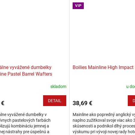
nástrahy sa...
VIP
álne vyvážené dumbelky
Boilies Mainline High Impact
ine Pastel Barrel Wafters
skladom
u do
DETAIL
D
 €
38,69 €
álne vyvážené dumbelky v
Mainline ako popredný anglický v
ívnych pastelových farbách
naplno zužitkoval svoje viac ako 
izujú kombináciu jemnej a
skúsenosti a podnikol dlhý proce
ej nástrahy pre úspešnú a
výskumu pri vývoji novej rady ho