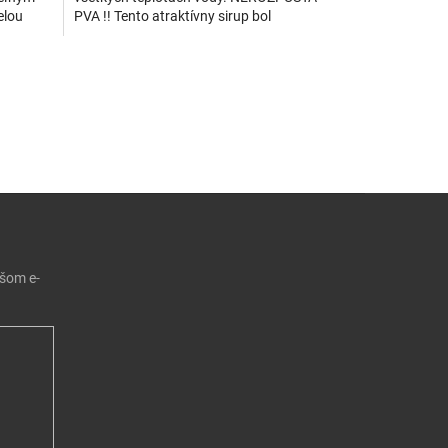
elou
PVA !! Tento atraktívny sirup bol
äčšiu...
navrhnutý pre zvýšenie príťažlivosti
návnad a...
ie
 prvky výpisu
ašom e-