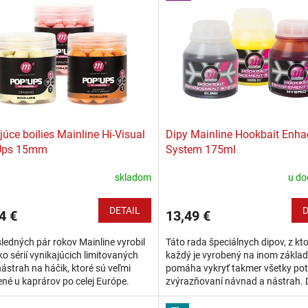
júce boilies Mainline Hi-Visual
Dipy Mainline Hookbait Enh
Ups 15mm
System 175ml
skladom
u do
DETAIL
D
4 €
13,49 €
ledných pár rokov Mainline vyrobil
Táto rada špeciálnych dipov, z kt
ko sérií vynikajúcich limitovaných
každý je vyrobený na inom základ
 nástrah na háčik, ktoré sú veľmi
pomáha vykryť takmer všetky pot
né u kaprárov po celej Európe.
zvýrazňovaní návnad a nástrah. 
li medzi nimi dve, ktoré mali...
obsahujú všetky potrebné prísady
sladidlá a...