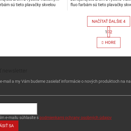
arbám sú tieto plavačky skvelou
fluo farbám sú tieto plavačky skv
čnou nástrahou. Svoju najväčšiu...
celoročnou nástrahou. Svoju najv
NAČÍTAŤ ĎALŠIE 4
Stránkovan
1
2
Ovládacie
HORE
 newsletter
j e-mail a my Vám budeme zasielať informácie o nových produktoch na n
ím e-mailu súhlasíte s
podmienkami ochrany osobných údajov
ÁSIŤ SA