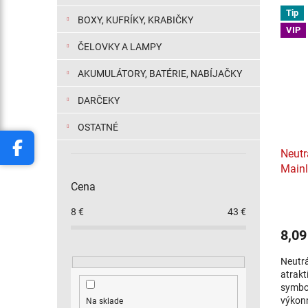
Tip
BOXY, KUFRÍKY, KRABIČKY
VIP
ČELOVKY A LAMPY
AKUMULÁTORY, BATÉRIE, NABÍJAČKY
DARČEKY
OSTATNÉ
Neutr
Mainl
Cena
8
€
43
€
8,09
Neutr
atrakt
symbol
výkonn
Na sklade