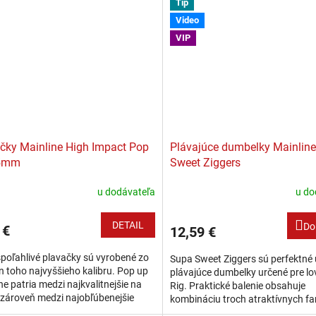
Tip
Video
VIP
čky Mainline High Impact Pop
Plávajúce dumbelky Mainlin
5mm
Sweet Ziggers
u dodávateľa
u do
DETAIL
Do
 €
12,59 €
spoľahlivé plavačky sú vyrobené zo
Supa Sweet Ziggers sú perfektné 
n toho najvyššieho kalibru. Pop up
plávajúce dumbelky určené pre lo
ne patria medzi najkvalitnejšie na
Rig. Praktické balenie obsahuje
 zároveň medzi najobľúbenejšie
kombináciu troch atraktívnych fa
rybármi pre svoju skoro...
(žltá, čierna, ružová). Pomocou te