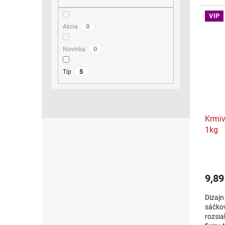
jednod
pastel
VIP
0
Akcia
0
Novinka
5
Tip
Krmiv
1kg
9,89
Dizaj
sáčkov
rozsia