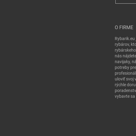
O FIRME
Rybarik.eu 
rybárov, kt
rybárskeho
nás nájdete
navijaky, n
potreby pr
profesionál
uloviť svo
rýchle doru
poradenstv
vybavte sa 