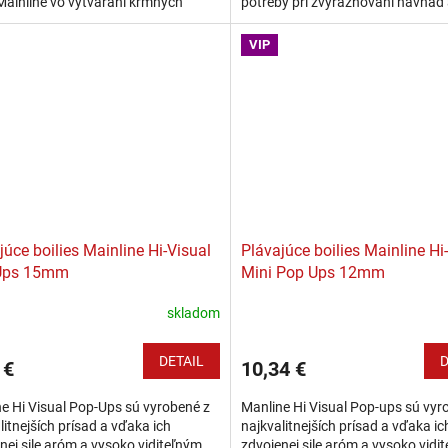
Mainline vo vytváraní kŕmnych
potreby pri zvýrazňovaní návnad
 Zjednocovanie jedinečných
nástrah. Dipy obsahujú exkluzívn
ov vo vode...
prísady...
VIP
júce boilies Mainline Hi-Visual
Plávajúce boilies Mainline Hi
Ups 15mm
Mini Pop Ups 12mm
skladom
DETAIL
D
 €
10,34 €
e Hi Visual Pop-Ups sú vyrobené z
Manline Hi Visual Pop-ups sú vyr
litnejších prísad a vďaka ich
najkvalitnejších prísad a vďaka ic
nej sile aróm a vysoko viditeľným
zdvojenej sile aróm a vysoko vidi