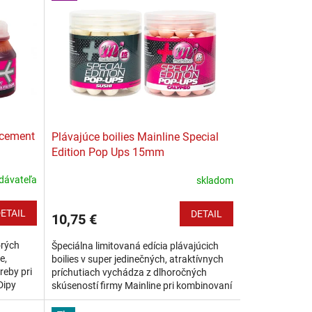
acement
Plávajúce boilies Mainline Special
Edition Pop Ups 15mm
dávateľa
skladom
ETAIL
DETAIL
10,75 €
orých
Špeciálna limitovaná edícia plávajúcich
e,
boilies v super jedinečných, atraktívnych
reby pri
príchutiach vychádza z dlhoročných
Dipy
skúseností firmy Mainline pri kombinovaní
,
veľmi účinných tekutých aróm,...