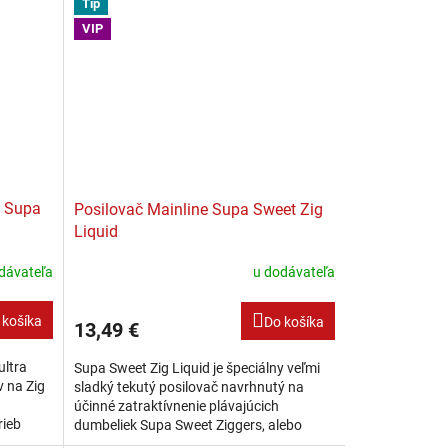
Tip
VIP
e Supa
Posilovač Mainline Supa Sweet Zig
Liquid
dávateľa
u dodávateľa
 košíka
Do košíka
13,49 €
ultra
Supa Sweet Zig Liquid je špeciálny veľmi
v na Zig
sladký tekutý posilovač navrhnutý na
účinné zatraktívnenie plávajúcich
rieb
dumbeliek Supa Sweet Ziggers, alebo
jto
akejkoľvek Vašej zig rig nástrahy. Tento vo