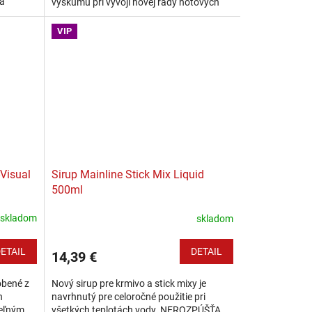
 a
výskumu pri vývoji novej rady hotových
e aktívne
boilies, aby vytvoril vysoko účinnú...
VIP
-Visual
Sirup Mainline Stick Mix Liquid
500ml
skladom
skladom
ETAIL
DETAIL
14,39 €
obené z
Nový sirup pre krmivo a stick mixy je
h
navrhnutý pre celoročné použitie pri
teľným
všetkých teplotách vody. NEROZPÚŠŤA