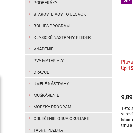
VIP
PODBERÁKY
STAROSTLIVOSŤ O ÚLOVOK
BOILIES PROGRAM
KLASICKÉ NÁSTRAHY, FEEDER
VNADENIE
PVA MATERIÁLY
Plava
Up 1
DRAVCE
UMELÉ NÁSTRAHY
MUŠKÁRENIE
9,89
MORSKÝ PROGRAM
Tieto 
suroví
OBLEČENIE, OBUV, OKULIARE
Mainli
trhu a
TAŠKY, PÚZDRA
medzi 