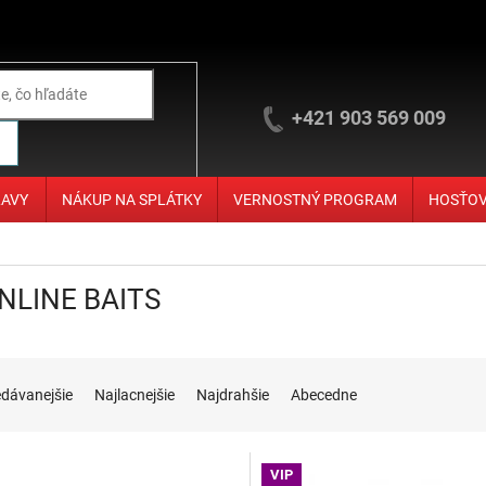
+421 903 569 009
ĽAVY
NÁKUP NA SPLÁTKY
VERNOSTNÝ PROGRAM
HOSŤO
NLINE BAITS
ie produktov
edávanejšie
Najlacnejšie
Najdrahšie
Abecedne
 produktov
VIP