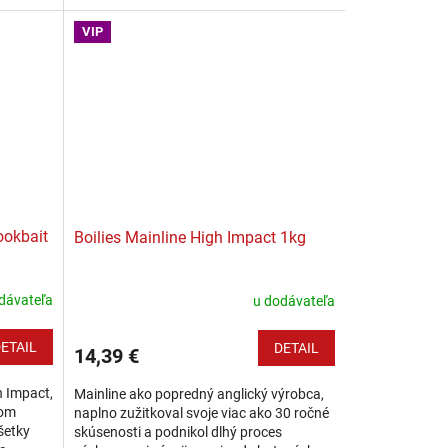
...
(neutrálne) vyváženou nástrahou. Toto...
VIP
ookbait
Boilies Mainline High Impact 1kg
dávateľa
u dodávateľa
ETAIL
DETAIL
14,39 €
h Impact,
Mainline ako popredný anglický výrobca,
nom
naplno zužitkoval svoje viac ako 30 ročné
šetky
skúsenosti a podnikol dlhý proces