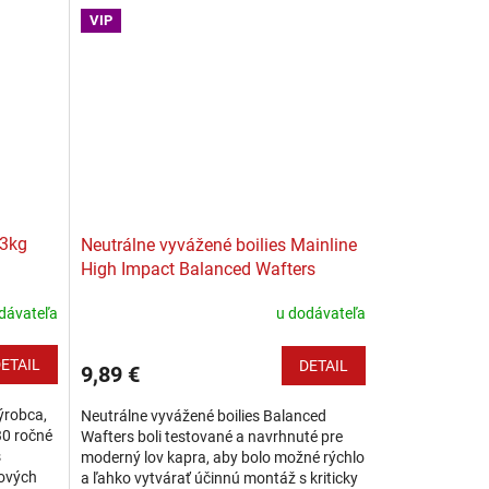
vode...
VIP
 3kg
Neutrálne vyvážené boilies Mainline
High Impact Balanced Wafters
dávateľa
u dodávateľa
ETAIL
DETAIL
9,89 €
ýrobca,
Neutrálne vyvážené boilies Balanced
30 ročné
Wafters boli testované a navrhnuté pre
s
moderný lov kapra, aby bolo možné rýchlo
tových
a ľahko vytvárať účinnú montáž s kriticky