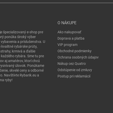
O NÁKUPE
je špecializovaný e-shop pre
Ako nakupovať
orý ponúka široký výber
Doprava a platba
 vybavenia a príslušenstva. U
VIP program
 kvalitné rybárske prúty,
Obchodné podmienky
ástrahy, krmivá a ďalšie
e každého rybára. Sme tu pre
Ochrana osobných údajov
ov aj amatérov, ktorí chcú
Nákup cez Quatro
j vysnívaný úlovok. Ponúkame
Odstúpenie od zmluvy
čenie, skvelé ceny a odborné
o. Navštívte Rybarik.eu a
Postup pri reklamácií
na ryby!