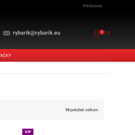
Prihlásenie
rybarik@rybarik.eu
NÁKUPNÝ KOŠ
0
0 €
VAČKY
19
položiek celkom
VIP