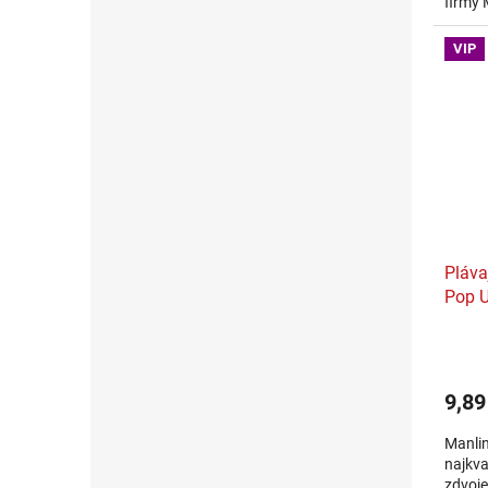
firmy 
zmesí.
systém
VIP
Pláva
Pop 
9,89
Manlin
najkva
zdvoje