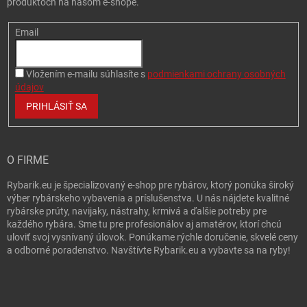
produktoch na našom e-shope.
Email
Vložením e-mailu súhlasíte s
podmienkami ochrany osobných
údajov
PRIHLÁSIŤ SA
O FIRME
Rybarik.eu je špecializovaný e-shop pre rybárov, ktorý ponúka široký
výber rybárskeho vybavenia a príslušenstva. U nás nájdete kvalitné
rybárske prúty, navijaky, nástrahy, krmivá a ďalšie potreby pre
každého rybára. Sme tu pre profesionálov aj amatérov, ktorí chcú
uloviť svoj vysnívaný úlovok. Ponúkame rýchle doručenie, skvelé ceny
a odborné poradenstvo. Navštívte Rybarik.eu a vybavte sa na ryby!