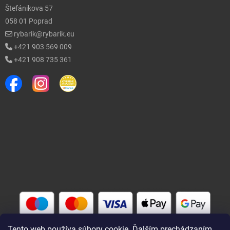
Štefánikova 57
058 01 Poprad
rybarik@rybarik.eu
+421 903 569 009
+421 908 735 361
Tento web používa súbory cookie. Ďalším prechádzaním