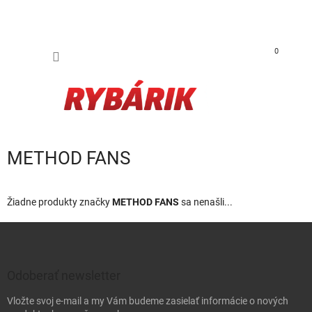
Prejsť na obsah
NÁKUP
0
METHOD FANS
Žiadne produkty značky
METHOD FANS
sa nenašli...
Zápätie
Odoberať newsletter
Vložte svoj e-mail a my Vám budeme zasielať informácie o nových