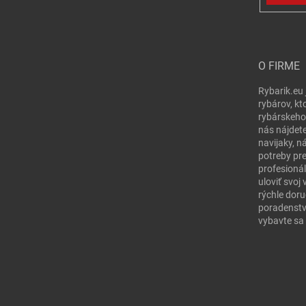
O FIRME
Rybarik.eu 
rybárov, kt
rybárskeho
nás nájdete
navijaky, n
potreby pr
profesionál
uloviť svo
rýchle doru
poradenstv
vybavte sa 