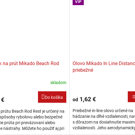
VIP
k na prút Mikado Beach Rod
Olovo Mikado In Line Distanc
priebežné
skladom
D
Do košíka
1,62 €
 €
od
Priebežné in-line olovo určené na
 prútu Beach Rod Rest je určený na
hádzanie na dlhé vzdialenosti, n
 spôsoby rybolovu alebo bezpečné
s dôrazom na dosiahnutie maxim
ie prúta pri preväzovaní alebo
vzdialenosti. Jeho aerodynamický
 nástrahy. Môžete ho použiť aj pri
hmotnosť sú optimalizované tak, 
a feeder, lov dravcov alebo...