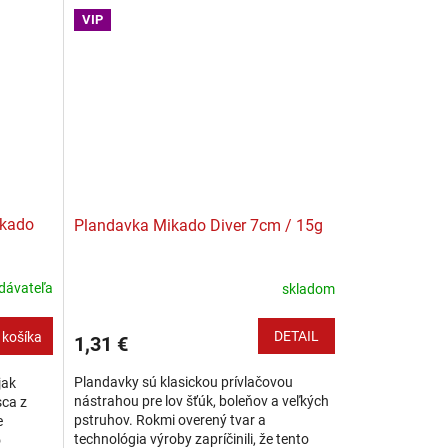
odpor...
VIP
ikado
Plandavka Mikado Diver 7cm / 15g
dávateľa
skladom
DETAIL
 košíka
1,31 €
Plandavky sú klasickou prívlačovou
jak
nástrahou pre lov šťúk, boleňov a veľkých
sca z
pstruhov. Rokmi overený tvar a
e
technológia výroby zapríčinili, že tento
o