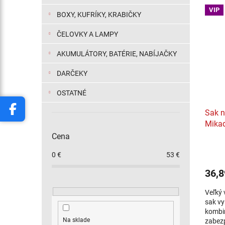
VIP
BOXY, KUFRÍKY, KRABIČKY
ČELOVKY A LAMPY
AKUMULÁTORY, BATÉRIE, NABÍJAČKY
DARČEKY
OSTATNÉ
Sak n
Mikad
Cena
0
€
53
€
36,8
Veľký 
sak vy
kombin
Na sklade
zabezp