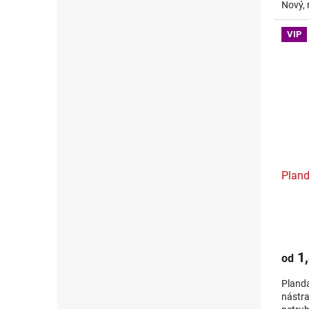
Nový, 
čierno
VIP
Pland
1,
od
Planda
nástra