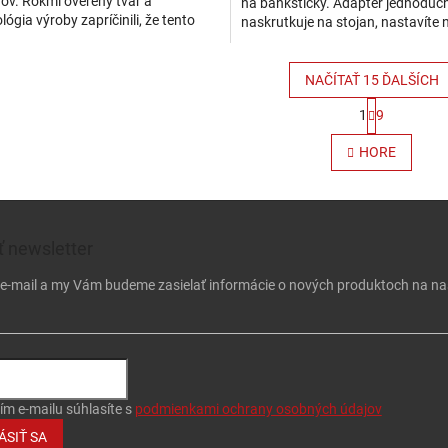
ov. Rokmi overený tvar a
na banksticky. Adaptér jednoduc
lógia výroby zapríčinili, že tento
naskrutkuje na stojan, nastavíte 
sa už veľmi dlho dodáva v
požadovaný smer a už nikdy viac
kom...
musieť...
NAČÍTAŤ 15 ĎALŠÍCH
Stránkovan
1
9
Ovládacie
HORE
 newsletter
j e-mail a my Vám budeme zasielať informácie o nových produktoch na n
ím e-mailu súhlasíte s
podmienkami ochrany osobných údajov
ÁSIŤ SA