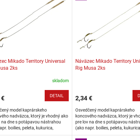
ec Mikado Territory Universal
Náväzec Mikado Territory Uni
usa 2ks
Rig Musa 2ks
skladom
DETAIL
D
 €
2,34 €
čený model kaprárskeho
Osvedčený model kaprárskeho
ého nadväzca, ktorý je vhodný ako
koncového nadväzca, ktorý je vh
v na dne s potápavou nástrahou
pre lov na dne s potápavou nást
pr. boilies, peleta, kukurica,
(ako napr. boilies, peleta, kukurica
vé imitácie nástrah) tak aj s
plastové imitácie nástrah) tak aj 
úcou...
plávajúcou...