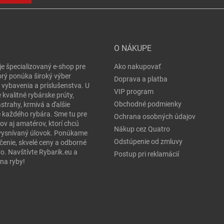
O NÁKUPE
je špecializovaný e-shop pre
Ako nakupovať
orý ponúka široký výber
Doprava a platba
 vybavenia a príslušenstva. U
VIP program
 kvalitné rybárske prúty,
Obchodné podmienky
ástrahy, krmivá a ďalšie
e každého rybára. Sme tu pre
Ochrana osobných údajov
ov aj amatérov, ktorí chcú
Nákup cez Quatro
j vysnívaný úlovok. Ponúkame
Odstúpenie od zmluvy
čenie, skvelé ceny a odborné
o. Navštívte Rybarik.eu a
Postup pri reklamácií
na ryby!