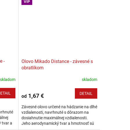
prípade, že...
VIP
e -
Olovo Mikado Distance - závesné s
obratlíkom
skladom
skladom
ETAIL
DETAIL
1,67 €
od
Závesné olovo určené na hádzanie na dlhé
avrhnuté
vzdialenosti, navrhnuté s dôrazom na
álnej
dosiahnutie maximálnej vzdialenosti.
 tvar a
Jeho aerodynamický tvar a hmotnosť sú
aby...
optimalizované tak, aby minimalizovali