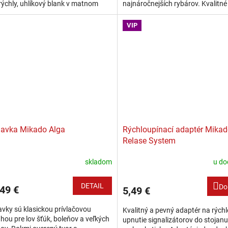
rýchly, uhlíkový blank v matnom
najnáročnejších rybárov. Kvalitné
m dizajne je dostatočne silný pre...
prevedenie v celolakovanej povrc
úprave bez problémov...
VIP
avka Mikado Alga
Rýchloupínací adaptér Mikad
Relase System
skladom
u do
DETAIL
Do
49 €
5,49 €
vky sú klasickou prívlačovou
Kvalitný a pevný adaptér na rýchl
hou pre lov šťúk, boleňov a veľkých
upnutie signalizátorov do stojanu