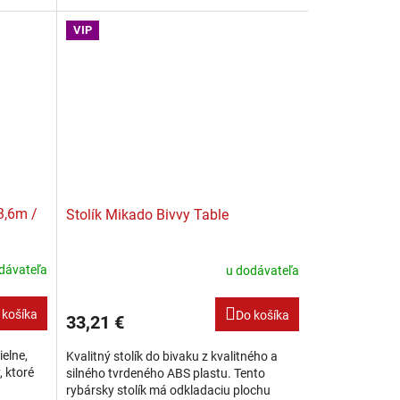
model sa už veľmi dlho dodáva v
učiek,
rovnakom...
VIP
3,6m /
Stolík Mikado Bivvy Table
dávateľa
u dodávateľa
 košíka
Do košíka
33,21 €
elne,
Kvalitný stolík do bivaku z kvalitného a
 ktoré
silného tvrdeného ABS plastu. Tento
rybársky stolík má odkladaciu plochu