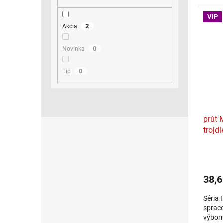
vody p
VIP
2
Akcia
0
Novinka
0
Tip
prút 
trojdi
38,6
Séria 
spraco
výborn