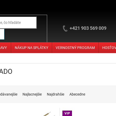
+421 903 569 009
ĽAVY
NÁKUP NA SPLÁTKY
VERNOSTNÝ PROGRAM
HOSŤO
ADO
ie produktov
edávanejšie
Najlacnejšie
Najdrahšie
Abecedne
 produktov
VIP