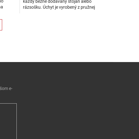
ho
každý bežne dodávaný stojan alebo
na
rázsošku. Úchyt je vyrobený z pružnej
 nebude
gumy, ktorá bezpečne udrží prút v oboch
smeroch. Veľ. S...
ie
 prvky výpisu
ašom e-