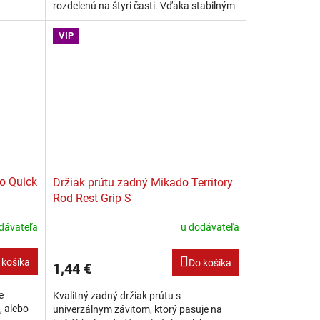
rozdelenú na štyri časti. Vďaka stabilným
hovej
teleskopickým nohám, ktoré majú
maximálnu...
VIP
o Quick
Držiak prútu zadný Mikado Territory
Rod Rest Grip S
dávateľa
u dodávateľa
 košíka
Do košíka
1,44 €
e
Kvalitný zadný držiak prútu s
, alebo
univerzálnym závitom, ktorý pasuje na