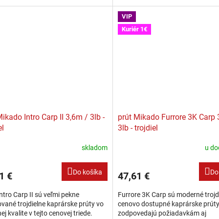
ri prechovávaní a zároveň jej...
zamotaniu, prípadne vytvoreniu sl
nehovoriac o ešte...
VIP
Kuriér 1€
Mikado Intro Carp II 3,6m / 3lb -
prút Mikado Furrore 3K Carp 
el
3lb - trojdiel
skladom
u do
Do košíka
Do
1 €
47,61 €
Intro Carp II sú veľmi pekne
Furrore 3K Carp sú moderné trojdi
vané trojdielne kaprárske prúty vo
cenovo dostupné kaprárske prúty,
ej kvalite v tejto cenovej triede.
zodpovedajú požiadavkám aj