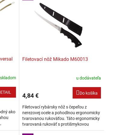
versal
Filetovací nôž Mikado M60013
skladom
u dodávateľa
ETAIL
Do košíka
4,84 €
Filetovací rybársky nôž s čepeľou z
odný ako
nerezovej ocele a pohodlnou ergonomicky
rahou
tvarovanou rukoväťou. Táto ergonomicky
,
tvarovaná rukoväť s protišmykovou
s
úpravou zabraňuje skĺznutiu ruky i v