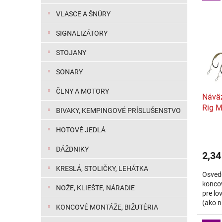
VLASCE A ŠNÚRY
SIGNALIZÁTORY
STOJANY
SONARY
ČLNY A MOTORY
Náväz
Rig M
BIVAKY, KEMPINGOVÉ PRÍSLUŠENSTVO
HOTOVÉ JEDLÁ
DÁŽDNIKY
2,34
KRESLÁ, STOLIČKY, LEHÁTKA
Osved
koncov
NOŽE, KLIEŠTE, NÁRADIE
pre lo
(ako na
KONCOVÉ MONTÁŽE, BIŽUTÉRIA
plasto
plávaj