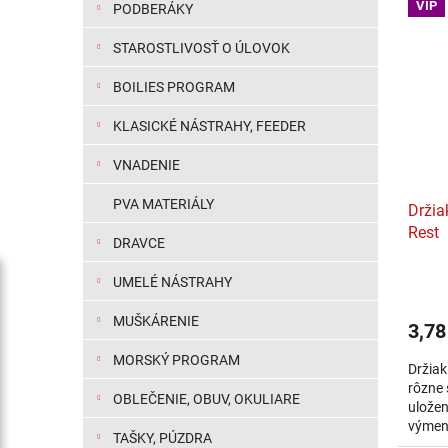
VIP
PODBERÁKY
STAROSTLIVOSŤ O ÚLOVOK
BOILIES PROGRAM
KLASICKÉ NÁSTRAHY, FEEDER
VNADENIE
PVA MATERIÁLY
Držia
Rest
DRAVCE
UMELÉ NÁSTRAHY
MUŠKÁRENIE
3,78
MORSKÝ PROGRAM
Držiak
rôzne
OBLEČENIE, OBUV, OKULIARE
uložen
výmene
TAŠKY, PÚZDRA
love n