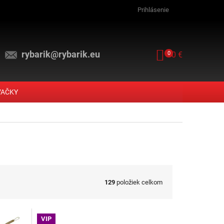
Prihlásenie
rybarik@rybarik.eu
NÁKUPNÝ KOŠ
0
0 €
VAČKY
129
položiek celkom
VIP