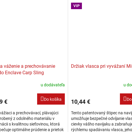
VIP
a váženie a prechovávanie
Držiak vlasca pri vyvážaní M
o Enclave Carp Sling
u dodávateľa
u do
Do košíka
Do
9 €
10,44 €
vážiaci a prechovávací, plávajúci
Tento patentovaný štipec na navi
robený z odolného materiálu v
umožňuje bezpečné odvíjanie vla
ácii s kvalitnou sieťovinou, ktorá
cievky vášho navijaku a zabraňuj
ečuje optimálne prúdenie a prietok
rýchlemu spadávaniu vlasca, jeh