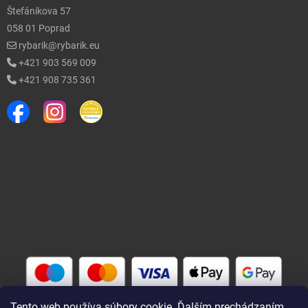
Štefánikova 57
058 01 Poprad
rybarik@rybarik.eu
+421 903 569 009
+421 908 735 361
Tento web používa súbory cookie. Ďalším prechádzaním