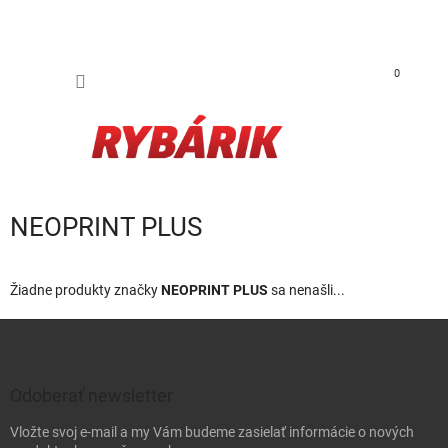
Prejsť na obsah
NÁKUP
0
NEOPRINT PLUS
Žiadne produkty značky
NEOPRINT PLUS
sa nenašli...
Zápätie
Odoberať newsletter
Vložte svoj e-mail a my Vám budeme zasielať informácie o nových