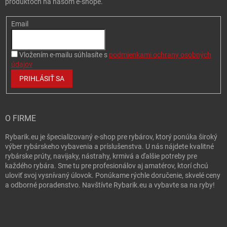
produktoch na našom e-shope.
Email
Vložením e-mailu súhlasíte s
podmienkami ochrany osobných
údajov
PRIHLÁSIŤ SA
O FIRME
Rybarik.eu je špecializovaný e-shop pre rybárov, ktorý ponúka široký
výber rybárskeho vybavenia a príslušenstva. U nás nájdete kvalitné
rybárske prúty, navijaky, nástrahy, krmivá a ďalšie potreby pre
každého rybára. Sme tu pre profesionálov aj amatérov, ktorí chcú
uloviť svoj vysnívaný úlovok. Ponúkame rýchle doručenie, skvelé ceny
a odborné poradenstvo. Navštívte Rybarik.eu a vybavte sa na ryby!