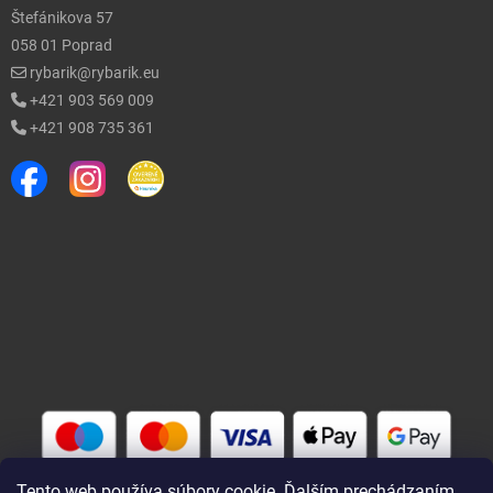
Štefánikova 57
058 01 Poprad
rybarik@rybarik.eu
+421 903 569 009
+421 908 735 361
Tento web používa súbory cookie. Ďalším prechádzaním