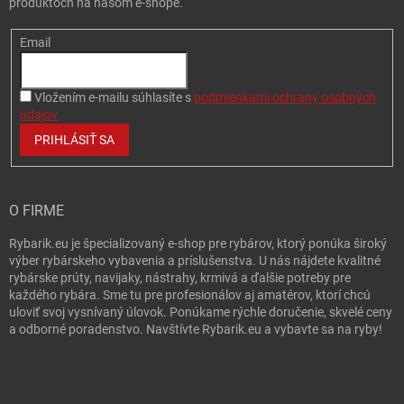
produktoch na našom e-shope.
Email
Vložením e-mailu súhlasíte s
podmienkami ochrany osobných
údajov
PRIHLÁSIŤ SA
O FIRME
Rybarik.eu je špecializovaný e-shop pre rybárov, ktorý ponúka široký
výber rybárskeho vybavenia a príslušenstva. U nás nájdete kvalitné
rybárske prúty, navijaky, nástrahy, krmivá a ďalšie potreby pre
každého rybára. Sme tu pre profesionálov aj amatérov, ktorí chcú
uloviť svoj vysnívaný úlovok. Ponúkame rýchle doručenie, skvelé ceny
a odborné poradenstvo. Navštívte Rybarik.eu a vybavte sa na ryby!