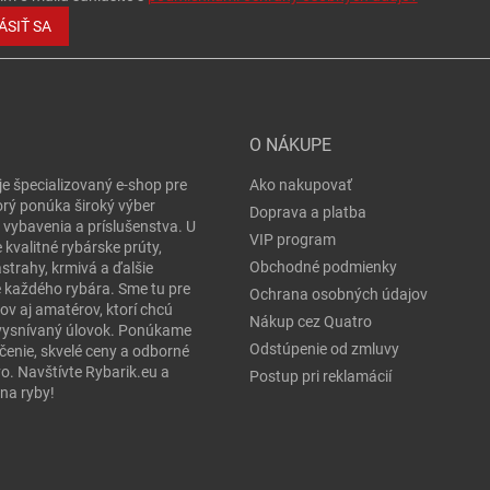
ÁSIŤ SA
O NÁKUPE
je špecializovaný e-shop pre
Ako nakupovať
orý ponúka široký výber
Doprava a platba
 vybavenia a príslušenstva. U
VIP program
 kvalitné rybárske prúty,
Obchodné podmienky
ástrahy, krmivá a ďalšie
e každého rybára. Sme tu pre
Ochrana osobných údajov
ov aj amatérov, ktorí chcú
Nákup cez Quatro
j vysnívaný úlovok. Ponúkame
Odstúpenie od zmluvy
čenie, skvelé ceny a odborné
o. Navštívte Rybarik.eu a
Postup pri reklamácií
na ryby!