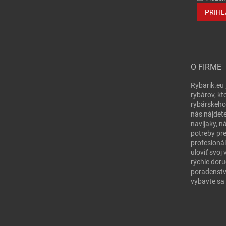
PRIHL
O FIRME
Rybarik.eu 
rybárov, kt
rybárskeho
nás nájdete
navijaky, n
potreby pr
profesionál
uloviť svo
rýchle doru
poradenstv
vybavte sa 