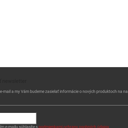
 newsletter
j e-mail a my Vám budeme zasielať informácie o nových produktoch na n
ím e-mailu súhlasíte s
podmienkami ochrany osobných údajov