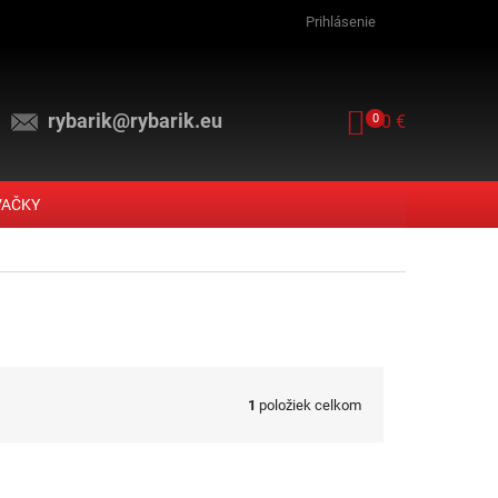
Prihlásenie
rybarik@rybarik.eu
NÁKUPNÝ KOŠ
0
0 €
VAČKY
1
položiek celkom