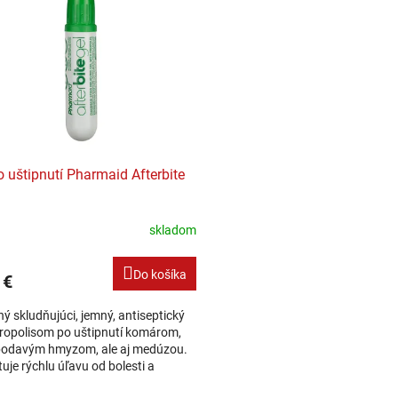
o uštipnutí Pharmaid Afterbite
skladom
Do košíka
 €
ý skludňujúci, jemný, antiseptický
propolisom po uštipnutí komárom,
bodavým hmyzom, ale aj medúzou.
uje rýchlu úľavu od bolesti a
ia. Neobsahuje chemické látky,