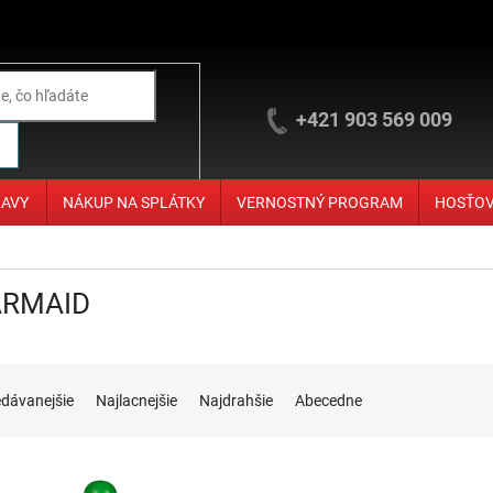
+421 903 569 009
ĽAVY
NÁKUP NA SPLÁTKY
VERNOSTNÝ PROGRAM
HOSŤO
RMAID
ie produktov
edávanejšie
Najlacnejšie
Najdrahšie
Abecedne
 produktov