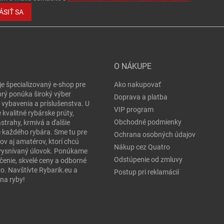
ÁSIŤ SA
O NÁKUPE
je špecializovaný e-shop pre
Ako nakupovať
orý ponúka široký výber
Doprava a platba
 vybavenia a príslušenstva. U
VIP program
 kvalitné rybárske prúty,
Obchodné podmienky
ástrahy, krmivá a ďalšie
e každého rybára. Sme tu pre
Ochrana osobných údajov
ov aj amatérov, ktorí chcú
Nákup cez Quatro
j vysnívaný úlovok. Ponúkame
Odstúpenie od zmluvy
čenie, skvelé ceny a odborné
o. Navštívte Rybarik.eu a
Postup pri reklamácií
na ryby!