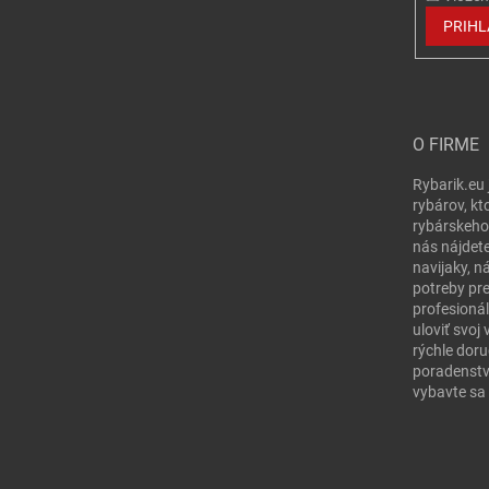
PRIHL
O FIRME
Rybarik.eu 
rybárov, kt
rybárskeho
nás nájdete
navijaky, n
potreby pr
profesionál
uloviť svo
rýchle doru
poradenstv
vybavte sa 