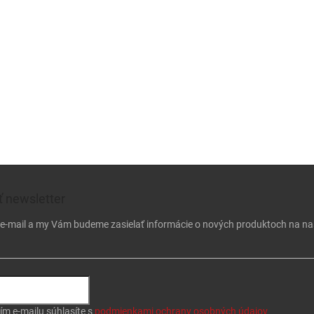
 newsletter
j e-mail a my Vám budeme zasielať informácie o nových produktoch na n
ím e-mailu súhlasíte s
podmienkami ochrany osobných údajov