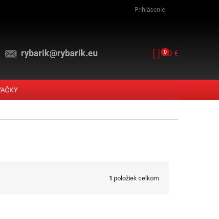
Prihlásenie
rybarik@rybarik.eu
NÁKUPNÝ KOŠ
0
0 €
VAČKY
1
položiek celkom