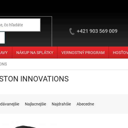
+421 903 569 009
ĽAVY
NÁKUP NA SPLÁTKY
VERNOSTNÝ PROGRAM
HOSŤO
ONS
STON INNOVATIONS
ie produktov
edávanejšie
Najlacnejšie
Najdrahšie
Abecedne
 produktov