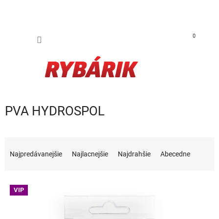
Prejsť na obsah
NÁKUP
0
PVA HYDROSPOL
Radenie produktov
Najpredávanejšie
Najlacnejšie
Najdrahšie
Abecedne
Výpis produktov
VIP