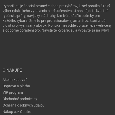
Rybarik.eu je špecializovaný e-shop pre rybárov, ktorý ponúka široký
výber rybárskeho vybavenia a príslušenstva. U nás nájdete kvalitné
rybárske prúty, navijaky, nástrahy, krmivá a ďalšie potreby pre
každého rybára. Sme tu pre profesionálov aj amatérov, ktorí chcú
uloviť svoj vysnívaný úlovok. Ponúkame rýchle doručenie, skvelé ceny
a odborné poradenstvo. Navštívte Rybarik.eu a vybavte sa na ryby!
O NÁKUPE
Ako nakupovať
Doprava a platba
VIP program
Obchodné podmienky
Ochrana osobných údajov
Nákup cez Quatro