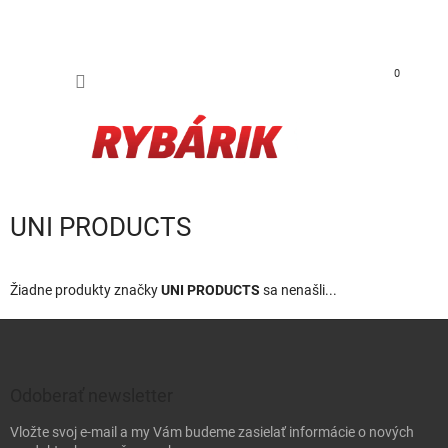
Prejsť na obsah
NÁKUP
0
UNI PRODUCTS
Žiadne produkty značky
UNI PRODUCTS
sa nenašli...
Zápätie
Odoberať newsletter
Vložte svoj e-mail a my Vám budeme zasielať informácie o nových