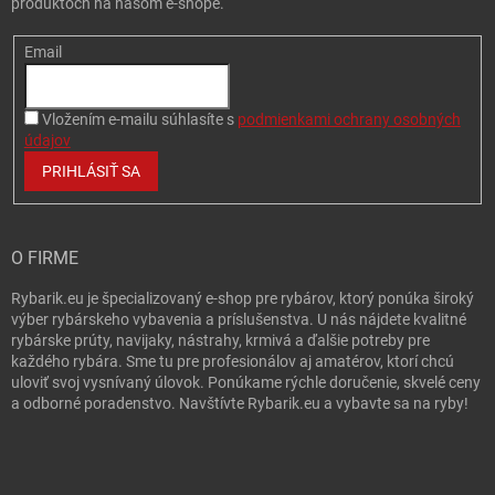
produktoch na našom e-shope.
Email
Vložením e-mailu súhlasíte s
podmienkami ochrany osobných
údajov
PRIHLÁSIŤ SA
O FIRME
Rybarik.eu je špecializovaný e-shop pre rybárov, ktorý ponúka široký
výber rybárskeho vybavenia a príslušenstva. U nás nájdete kvalitné
rybárske prúty, navijaky, nástrahy, krmivá a ďalšie potreby pre
každého rybára. Sme tu pre profesionálov aj amatérov, ktorí chcú
uloviť svoj vysnívaný úlovok. Ponúkame rýchle doručenie, skvelé ceny
a odborné poradenstvo. Navštívte Rybarik.eu a vybavte sa na ryby!