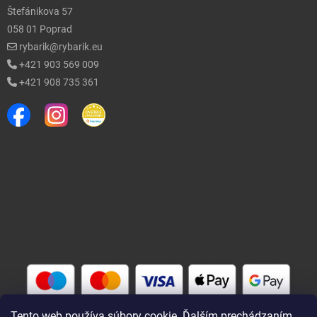
Štefánikova 57
058 01 Poprad
rybarik@rybarik.eu
+421 903 569 009
+421 908 735 361
Tento web používa súbory cookie. Ďalším prechádzaním