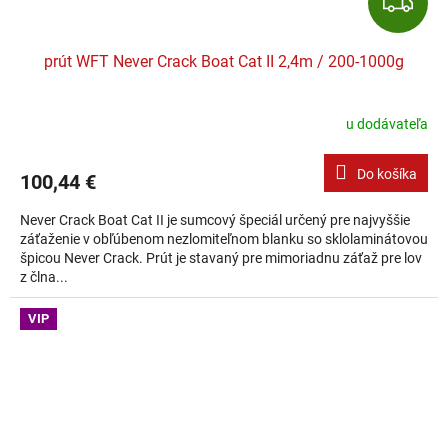
Z
prút WFT Never Crack Boat Cat II 2,4m / 200-1000g
u dodávateľa
Do košíka
100,44 €
Never Crack Boat Cat II je sumcový špeciál určený pre najvyššie
záťaženie v obľúbenom nezlomiteľnom blanku so sklolaminátovou
špicou Never Crack. Prút je stavaný pre mimoriadnu záťaž pre lov
z člna...
VIP