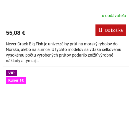
u dodávateľa
Do košíka
55,08 €
Never Crack Big Fish je univerzálny prút na morský rybolov do
Nórska, alebo na sumce. U týchto modelov sa vďaka celkovému
vysokému počtu vyrobených prútov podarilo znížiť výrobné
náklady a tým aj...
VIP
Kuriér 1€