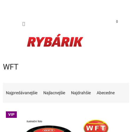
Prejsť na obsah
NÁKUP
0
WFT
Radenie produktov
Najpredávanejšie
Najlacnejšie
Najdrahšie
Abecedne
Výpis produktov
VIP