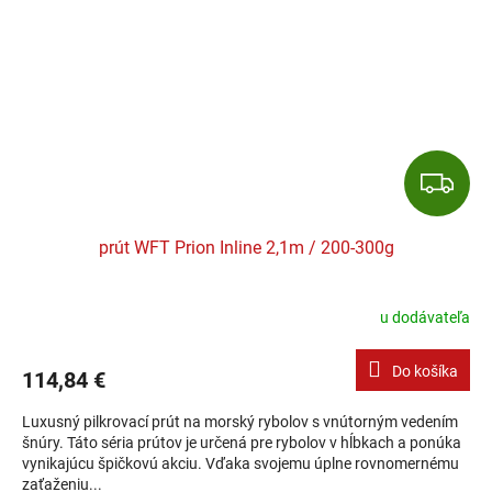
Z
prút WFT Prion Inline 2,1m / 200-300g
u dodávateľa
Do košíka
114,84 €
Luxusný pilkrovací prút na morský rybolov s vnútorným vedením
šnúry. Táto séria prútov je určená pre rybolov v hĺbkach a ponúka
vynikajúcu špičkovú akciu. Vďaka svojemu úplne rovnomernému
zaťaženiu...