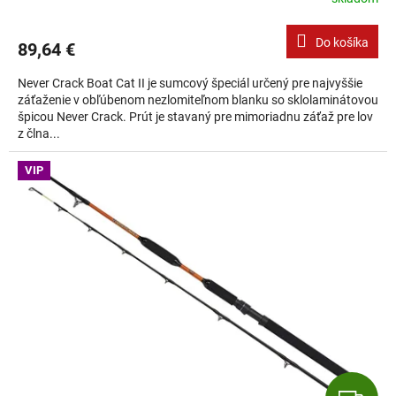
Do košíka
89,64 €
Never Crack Boat Cat II je sumcový špeciál určený pre najvyššie
záťaženie v obľúbenom nezlomiteľnom blanku so sklolaminátovou
špicou Never Crack. Prút je stavaný pre mimoriadnu záťaž pre lov
z člna...
VIP