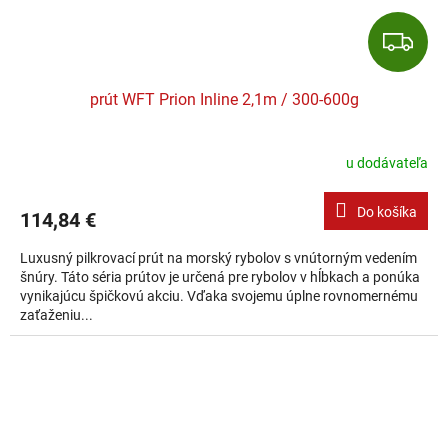
Z
prút WFT Prion Inline 2,1m / 300-600g
u dodávateľa
Do košíka
114,84 €
Luxusný pilkrovací prút na morský rybolov s vnútorným vedením
šnúry. Táto séria prútov je určená pre rybolov v hĺbkach a ponúka
vynikajúcu špičkovú akciu. Vďaka svojemu úplne rovnomernému
zaťaženiu...