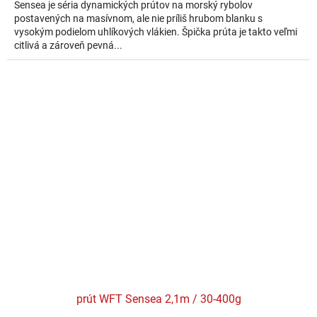
Sensea je séria dynamických prútov na morský rybolov
postavených na masívnom, ale nie príliš hrubom blanku s
vysokým podielom uhlíkových vlákien. Špička prúta je takto veľmi
citlivá a zároveň pevná...
prút WFT Sensea 2,1m / 30-400g