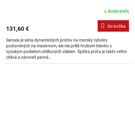
u dodávateľa
Do košíka
131,60 €
Sensea je séria dynamických prútov na morský rybolov
postavených na masívnom, ale nie príliš hrubom blanku s
vysokým podielom uhlíkových vlákien. Špička prúta je takto veľmi
citlivá a zároveň pevná...