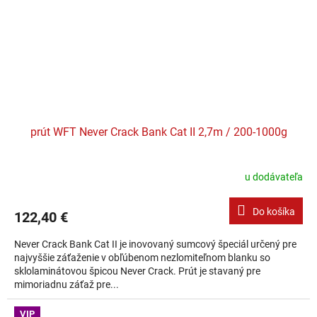
prút WFT Never Crack Bank Cat II 2,7m / 200-1000g
u dodávateľa
Do košíka
122,40 €
Never Crack Bank Cat II je inovovaný sumcový špeciál určený pre
najvyššie záťaženie v obľúbenom nezlomiteľnom blanku so
sklolaminátovou špicou Never Crack. Prút je stavaný pre
mimoriadnu záťaž pre...
VIP