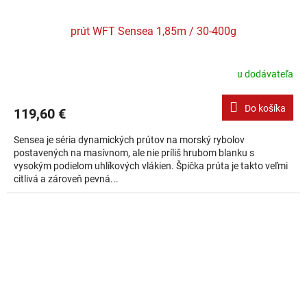
prút WFT Sensea 1,85m / 30-400g
u dodávateľa
Do košíka
119,60 €
Sensea je séria dynamických prútov na morský rybolov
postavených na masívnom, ale nie príliš hrubom blanku s
vysokým podielom uhlíkových vlákien. Špička prúta je takto veľmi
citlivá a zároveň pevná...