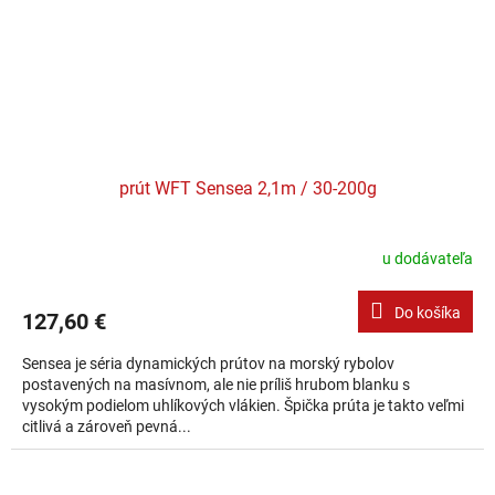
prút WFT Sensea 2,1m / 30-200g
u dodávateľa
Do košíka
127,60 €
Sensea je séria dynamických prútov na morský rybolov
postavených na masívnom, ale nie príliš hrubom blanku s
vysokým podielom uhlíkových vlákien. Špička prúta je takto veľmi
citlivá a zároveň pevná...