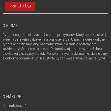
PRIHLÁSIŤ SA
O FIRME
Rybarik.eu je špecializovaný e-shop pre rybárov, ktorý ponúka široký
výber rybárskeho vybavenia a príslušenstva. U nás nájdete kvalitné
rybárske prúty, navijaky, nástrahy, krmivá a ďalšie potreby pre
každého rybára. Sme tu pre profesionálov aj amatérov, ktorí chcú
uloviť svoj vysnívaný úlovok. Ponúkame rýchle doručenie, skvelé ceny
a odborné poradenstvo. Navštívte Rybarik.eu a vybavte sa na ryby!
O NÁKUPE
Ako nakupovať