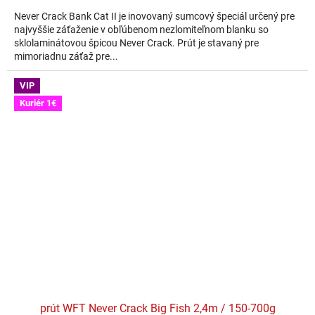
Never Crack Bank Cat II je inovovaný sumcový špeciál určený pre
najvyššie záťaženie v obľúbenom nezlomiteľnom blanku so
sklolaminátovou špicou Never Crack. Prút je stavaný pre
mimoriadnu záťaž pre...
VIP
Kuriér 1€
prút WFT Never Crack Big Fish 2,4m / 150-700g