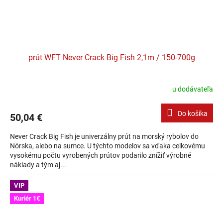
prút WFT Never Crack Big Fish 2,1m / 150-700g
u dodávateľa
Do košíka
50,04 €
Never Crack Big Fish je univerzálny prút na morský rybolov do
Nórska, alebo na sumce. U týchto modelov sa vďaka celkovému
vysokému počtu vyrobených prútov podarilo znížiť výrobné
náklady a tým aj...
VIP
Kuriér 1€