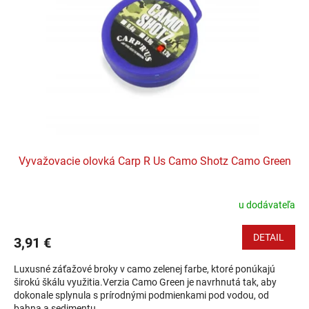
Vyvažovacie olovká Carp R Us Camo Shotz Camo Green
u dodávateľa
DETAIL
3,91 €
Luxusné záťažové broky v camo zelenej farbe, ktoré ponúkajú
širokú škálu využitia.Verzia Camo Green je navrhnutá tak, aby
dokonale splynula s prírodnými podmienkami pod vodou, od
bahna a sedimentu...