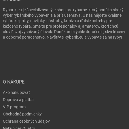
Rybarik.eu je špecializovaný e-shop pre rybárov, ktorý ponúka široký
výber rybárskeho vybavenia a príslušenstva. U nás nájdete kvalitné
rybárske prúty, navijaky, nástrahy, krmivá a ďalšie potreby pre
každého rybára. Sme tu pre profesionálov aj amatérov, ktorí chcú
uloviť svoj vysnívaný úlovok. Ponúkame rýchle doručenie, skvelé ceny
a odborné poradenstvo. Navštívte Rybarik.eu a vybavte sa na ryby!
O NÁKUPE
Ako nakupovať
Doprava a platba
VIP program
Obchodné podmienky
Ochrana osobných údajov
Nákup cez Quatro