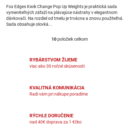
Fox Edges Kwik Change Pop Up Weights je praktická sada
vymeniteľných záťaží na plávajúce nástrahy v elegantnom
dávkovači. Na rozdiel od tmelu je trvácna a znovu použiteľná.
Sada obsahuje olovká...
10
položiek celkom
Ovládacie prvky výpisu
RYBÁRSTVOM ŽIJEME
viac ako 30 ročné skúsenosti
KVALITNÁ KOMUNIKÁCIA
Radi vám pri nákupe poradíme
RÝCHLE DORUČENIE
nad 40€ doprava za 1 €čko