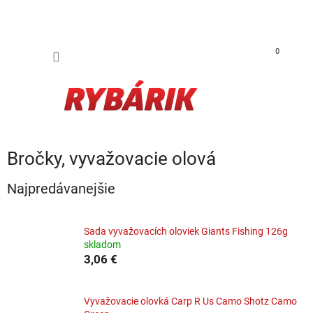
Prejsť na obsah
NÁKUP
0
Bročky, vyvažovacie olová
Najpredávanejšie
Sada vyvažovacích oloviek Giants Fishing 126g
skladom
3,06 €
Vyvažovacie olovká Carp R Us Camo Shotz Camo