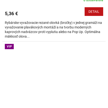
u dodávateľa
DETAIL
5,36 €
Rybárske vyvažovacie rezané olovká (bročky) v jednej gramáži na
vyvažovanie plavákových montáží a na tvorbu moderných
kaprových nadväzcov proti vyplutiu alebo na Pop Up. Optimálna
mäkkosť olova...
VIP