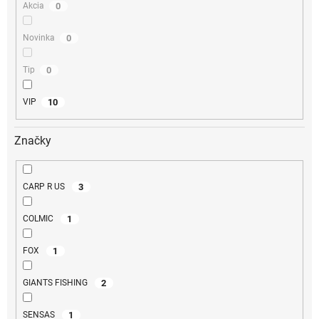
0
Akcia
0
Novinka
0
Tip
10
VIP
Značky
3
CARP R US
1
COLMIC
1
FOX
2
GIANTS FISHING
1
SENSAS