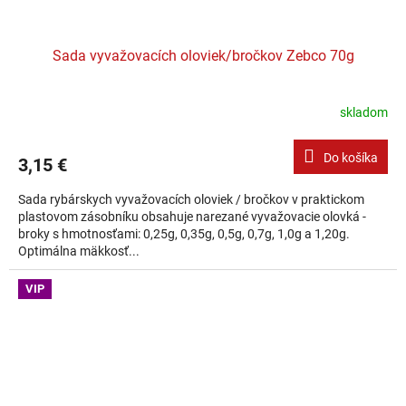
Sada vyvažovacích oloviek/bročkov Zebco 70g
skladom
Do košíka
3,15 €
Sada rybárskych vyvažovacích oloviek / bročkov v praktickom
plastovom zásobníku obsahuje narezané vyvažovacie olovká -
broky s hmotnosťami: 0,25g, 0,35g, 0,5g, 0,7g, 1,0g a 1,20g.
Optimálna mäkkosť...
VIP