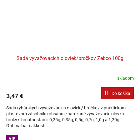
Sada vyvažovacích oloviek/bročkov Zebco 100g
skladom
Do košíka
3,47 €
Sada rybárskych vyvažovacích oloviek / bročkov v praktickom
plastovom zásobníku obsahuje narezané vyvažovacie olovká -
broky s hmotnosťami: 0,25g, 0,35g, 0,5g, 0,7g, 1,0g a 1,20g.
Optimálna mäkkosť...
VIP