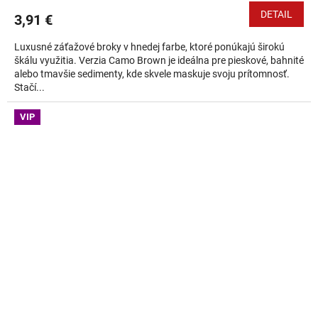
DETAIL
3,91 €
Luxusné záťažové broky v hnedej farbe, ktoré ponúkajú širokú
škálu využitia. Verzia Camo Brown je ideálna pre pieskové, bahnité
alebo tmavšie sedimenty, kde skvele maskuje svoju prítomnosť.
Stačí...
VIP