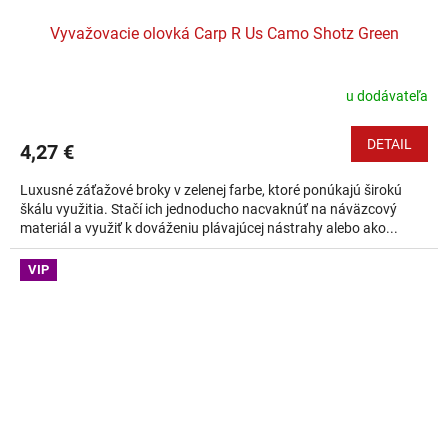
Vyvažovacie olovká Carp R Us Camo Shotz Green
u dodávateľa
DETAIL
4,27 €
Luxusné záťažové broky v zelenej farbe, ktoré ponúkajú širokú
škálu využitia. Stačí ich jednoducho nacvaknúť na náväzcový
materiál a využiť k dováženiu plávajúcej nástrahy alebo ako...
VIP