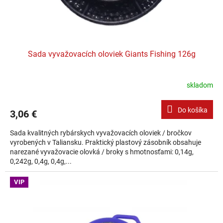
Sada vyvažovacích oloviek Giants Fishing 126g
skladom
Do košíka
3,06 €
Sada kvalitných rybárskych vyvažovacích oloviek / bročkov
vyrobených v Taliansku. Praktický plastový zásobník obsahuje
narezané vyvažovacie olovká / broky s hmotnosťami: 0,14g,
0,242g, 0,4g, 0,4g,...
VIP