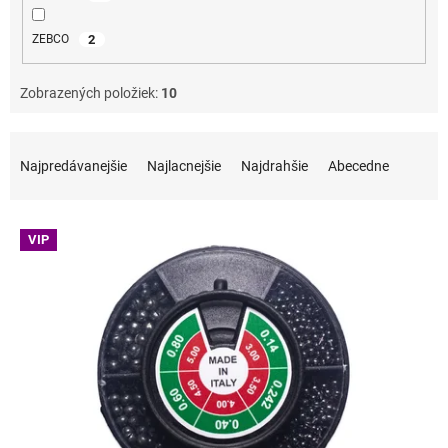
2
ZEBCO
Zobrazených položiek:
10
Radenie produktov
Najpredávanejšie
Najlacnejšie
Najdrahšie
Abecedne
Výpis produktov
VIP